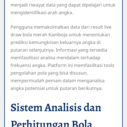
menjadi riwayat data yang dapat dipelajari untuk
mengidentifikasi arah angka.
Pengguna memaksimalkan data dari result live
draw bola merah Kamboja untuk menentukan
prediksi kemungkinan keluarnya angka di
putaran selanjutnya. Informasi yang tersedia
memfasilitasi analisa mendalam terhadap
frekuensi angka. Platform ini memfasilitasi tools
pengolahan pola yang bisa disusun,
mempermudah pemain dalam menganalisa
angka potensial untuk putaran berikutnya.
Sistem Analisis dan
Perhitungan Bola