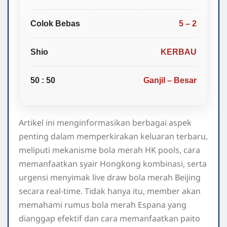
Colok Bebas
5 – 2
Shio
KERBAU
50 : 50
Ganjil – Besar
Artikel ini menginformasikan berbagai aspek
penting dalam memperkirakan keluaran terbaru,
meliputi mekanisme bola merah HK pools, cara
memanfaatkan syair Hongkong kombinasi, serta
urgensi menyimak live draw bola merah Beijing
secara real-time. Tidak hanya itu, member akan
memahami rumus bola merah Espana yang
dianggap efektif dan cara memanfaatkan paito