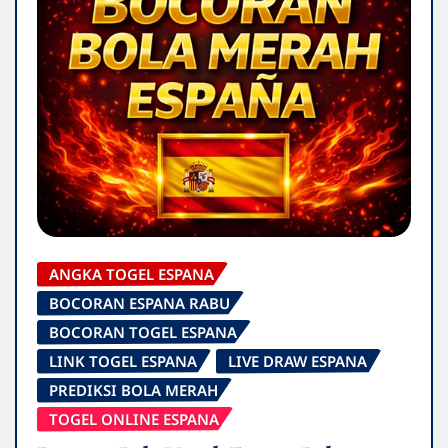
ANGKA TOGEL ESPANA
BOCORAN ESPANA RABU
BOCORAN TOGEL ESPANA
LINK TOGEL ESPANA
LIVE DRAW ESPANA
PREDIKSI BOLA MERAH
TOGEL ONLINE ESPANA