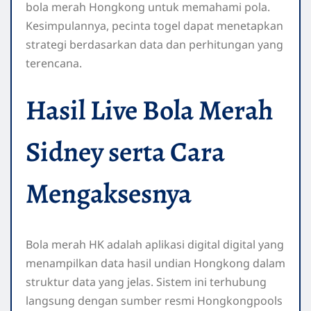
bola merah Hongkong untuk memahami pola.
Kesimpulannya, pecinta togel dapat menetapkan
strategi berdasarkan data dan perhitungan yang
terencana.
Hasil Live Bola Merah
Sidney serta Cara
Mengaksesnya
Bola merah HK adalah aplikasi digital digital yang
menampilkan data hasil undian Hongkong dalam
struktur data yang jelas. Sistem ini terhubung
langsung dengan sumber resmi Hongkongpools