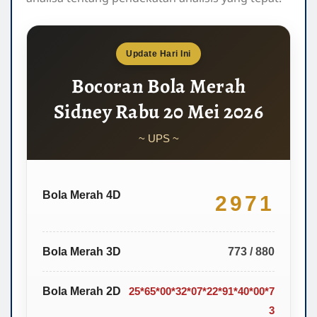
Update Hari Ini
Bocoran Bola Merah
Sidney Rabu 20 Mei 2026
~ UPS ~
Bola Merah 4D
2971
Bola Merah 3D
773 / 880
Bola Merah 2D
25*65*00*32*07*22*91*40*00*7
3