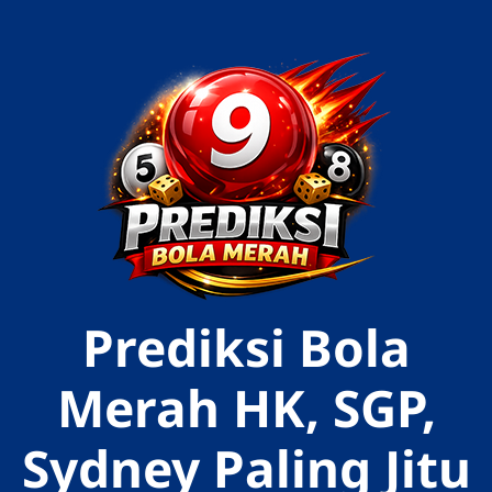
Skip
to
content
Prediksi Bola
Merah HK, SGP,
Sydney Paling Jitu