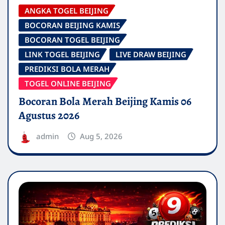
ANGKA TOGEL BEIJING
BOCORAN BEIJING KAMIS
BOCORAN TOGEL BEIJING
LINK TOGEL BEIJING
LIVE DRAW BEIJING
PREDIKSI BOLA MERAH
TOGEL ONLINE BEIJING
Bocoran Bola Merah Beijing Kamis 06
Agustus 2026
admin
Aug 5, 2026