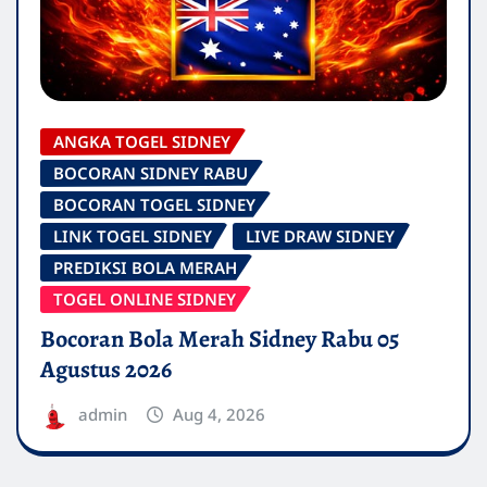
ANGKA TOGEL SIDNEY
BOCORAN SIDNEY RABU
BOCORAN TOGEL SIDNEY
LINK TOGEL SIDNEY
LIVE DRAW SIDNEY
PREDIKSI BOLA MERAH
TOGEL ONLINE SIDNEY
Bocoran Bola Merah Sidney Rabu 05
Agustus 2026
admin
Aug 4, 2026