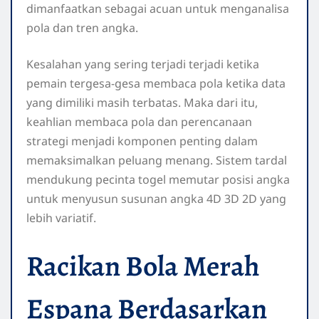
dimanfaatkan sebagai acuan untuk menganalisa
pola dan tren angka.
Kesalahan yang sering terjadi terjadi ketika
pemain tergesa-gesa membaca pola ketika data
yang dimiliki masih terbatas. Maka dari itu,
keahlian membaca pola dan perencanaan
strategi menjadi komponen penting dalam
memaksimalkan peluang menang. Sistem tardal
mendukung pecinta togel memutar posisi angka
untuk menyusun susunan angka 4D 3D 2D yang
lebih variatif.
Racikan Bola Merah
Espana Berdasarkan