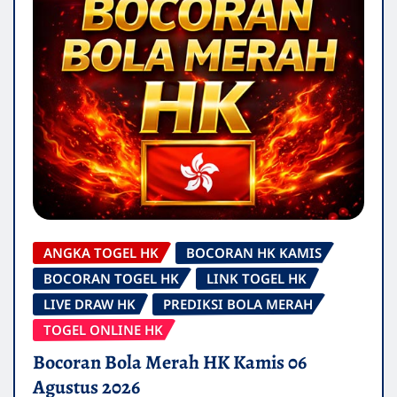
ANGKA TOGEL HK
BOCORAN HK KAMIS
BOCORAN TOGEL HK
LINK TOGEL HK
LIVE DRAW HK
PREDIKSI BOLA MERAH
TOGEL ONLINE HK
Bocoran Bola Merah HK Kamis 06
Agustus 2026