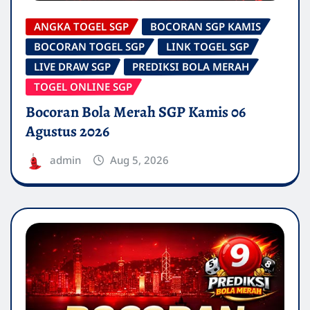
ANGKA TOGEL SGP
BOCORAN SGP KAMIS
BOCORAN TOGEL SGP
LINK TOGEL SGP
LIVE DRAW SGP
PREDIKSI BOLA MERAH
TOGEL ONLINE SGP
Bocoran Bola Merah SGP Kamis 06
Agustus 2026
admin
Aug 5, 2026