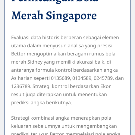
Merah Singapore
Evaluasi data historis berperan sebagai elemen
utama dalam menyusun analisa yang presisi.
Bettor mengoptimalkan beragam rumus bola
merah Sidney yang memiliki akurasi baik, di
antaranya formula kontrol berdasarkan angka
As harian seperti 0135689, 0134589, 0245789, dan
1236789. Strategi kontrol berdasarkan Ekor
result juga diterapkan untuk menentukan
prediksi angka berikutnya.
Strategi kombinasi angka menerapkan pola
keluaran sebelumnya untuk mengembangkan
prediksi terukur. Bettor mempelajari pola angka