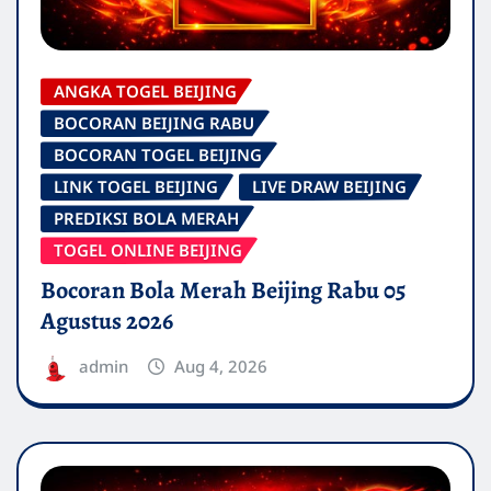
ANGKA TOGEL BEIJING
BOCORAN BEIJING RABU
BOCORAN TOGEL BEIJING
LINK TOGEL BEIJING
LIVE DRAW BEIJING
PREDIKSI BOLA MERAH
TOGEL ONLINE BEIJING
Bocoran Bola Merah Beijing Rabu 05
Agustus 2026
admin
Aug 4, 2026