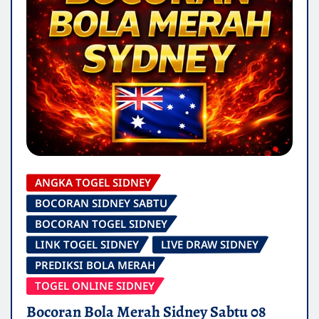
ANGKA TOGEL SIDNEY
BOCORAN SIDNEY SABTU
BOCORAN TOGEL SIDNEY
LINK TOGEL SIDNEY
LIVE DRAW SIDNEY
PREDIKSI BOLA MERAH
TOGEL ONLINE SIDNEY
Bocoran Bola Merah Sidney Sabtu 08