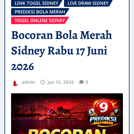
LINK TOGEL SIDNEY
LIVE DRAW SIDNEY
PREDIKSI BOLA MERAH
TOGEL ONLINE SIDNEY
Bocoran Bola Merah
Sidney Rabu 17 Juni
2026
admin
Jun 16, 2026
0