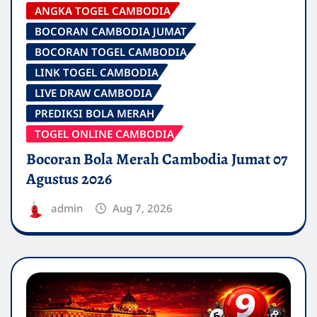
ANGKA TOGEL CAMBODIA
BOCORAN CAMBODIA JUMAT
BOCORAN TOGEL CAMBODIA
LINK TOGEL CAMBODIA
LIVE DRAW CAMBODIA
PREDIKSI BOLA MERAH
TOGEL ONLINE CAMBODIA
Bocoran Bola Merah Cambodia Jumat 07
Agustus 2026
admin
Aug 7, 2026