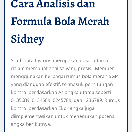
Cara Analisis dan
Formula Bola Merah
Sidney
Studi data historis merupakan dasar utama
dalam membuat analisa yang presisi. Member
menggunakan berbagai rumus bola merah SGP
yang dianggap efektif, termasuk perhitungan
kontrol berdasarkan As angka utama seperti
0135689, 0134589, 0245789, dan 1236789. Rumus
kontrol berdasarkan Ekor angka juga
diimplementasikan untuk menemukan potensi
angka berikutnya.