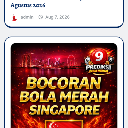
Agustus 2026
admin
Aug 7, 2026