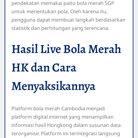
pendekatan memakai paito bola merah SGP
untuk menentukan pola. Oleh karena itu,
pengguna dapat membuat langkah berdasarkan
statistik dan perhitungan yang terencana.
Hasil Live Bola Merah
HK dan Cara
Menyaksikannya
Platform bola merah Cambodia menjadi
platform digital internet yang menampilkan
informasi hasil Hongkong dalam susunan data
terorganisir. Platform ini terintegrasi langsung