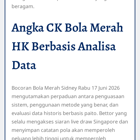
beragam.
Angka CK Bola Merah
HK Berbasis Analisa
Data
Bocoran Bola Merah Sidney Rabu 17 Juni 2026
mengutamakan perpaduan antara penguasaan
sistem, penggunaan metode yang benar, dan
evaluasi data historis berbasis paito. Bettor yang
selalu mengakses siaran live draw Singapore dan
menyimpan catatan pola akan memperoleh
peluang lebih tinggi untuk memperoleh