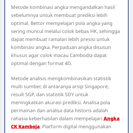
Metode kombinasi angka mengandalkan hasil
sebelumnya untuk membuat prediksi lebih
optimal. Bettor mempelajari pola angka yang
sering muncul melalui colok bebas HK, sehingga
dapat membuat ramalan lebih presisi untuk
kombinasi angka. Perpaduan angka disusun
khusus agar colok macau Cambodia dapat
optimal dengan format 4D.
Metode analisis mengkombinasikan statistik
multi sumber, di antaranya arsip Singapore,
result SGP, dan statistik SDY untuk
meningkatkan akurasi prediksi. Analisa pola
permainan dan analisa data historis adalah
rahasia keberhasilan dalam mempelajari
Angka
CK Kamboja
. Platform digital menggunakan