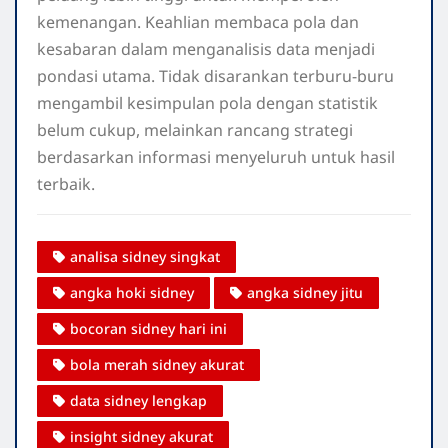
kemenangan. Keahlian membaca pola dan
kesabaran dalam menganalisis data menjadi
pondasi utama. Tidak disarankan terburu-buru
mengambil kesimpulan pola dengan statistik
belum cukup, melainkan rancang strategi
berdasarkan informasi menyeluruh untuk hasil
terbaik.
analisa sidney singkat
angka hoki sidney
angka sidney jitu
bocoran sidney hari ini
bola merah sidney akurat
data sidney lengkap
insight sidney akurat