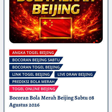
ANGKA TOGEL BEIJING
BOCORAN BEIJING SABTU
BOCORAN TOGEL BEIJING
LINK TOGEL BEIJING
LIVE DRAW BEIJING
PREDIKSI BOLA MERAH
TOGEL ONLINE BEIJING
Bocoran Bola Merah Beijing Sabtu 08
Agustus 2026