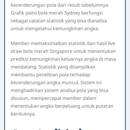
kecenderungan pola dari result sebelumnya.
Grafik paito bola merah Sydney berfungsi
sebagai catatan statistik yang bisa dianalisa
untuk mengetahui kemungkinan angka.
Member memaksimalkan statistik dari hasil live
draw bola merah Singapore untuk menentukan
prediksi kemungkinan keluarnya angka di masa
mendatang. Statistik yang ditampilkan
membantu penelitian pola terhadap
kecenderungan angka muncul. Sistem ini
menghadirkan sistem analisa pola yang bisa
disusun, mempercepat member dalam
menentukan angka berpeluang untuk putaran
berikutnya.