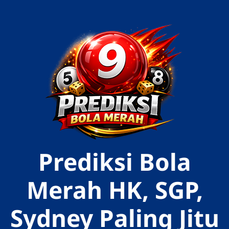
Skip
to
content
Prediksi Bola
Merah HK, SGP,
Sydney Paling Jitu