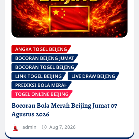
ANGKA TOGEL BEIJING
BOCORAN BEIJING JUMAT
BOCORAN TOGEL BEIJING
LINK TOGEL BEIJING
LIVE DRAW BEIJING
PREDIKSI BOLA MERAH
TOGEL ONLINE BEIJING
Bocoran Bola Merah Beijing Jumat 07
Agustus 2026
admin
Aug 7, 2026