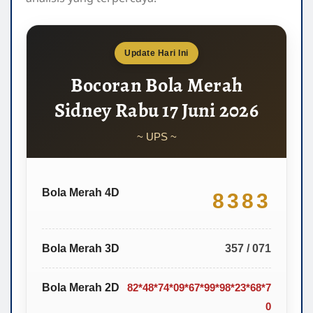
Update Hari Ini
Bocoran Bola Merah
Sidney Rabu 17 Juni 2026
~ UPS ~
Bola Merah 4D
8383
Bola Merah 3D
357 / 071
Bola Merah 2D
82*48*74*09*67*99*98*23*68*7
0