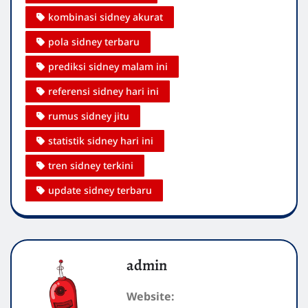
kombinasi sidney akurat
pola sidney terbaru
prediksi sidney malam ini
referensi sidney hari ini
rumus sidney jitu
statistik sidney hari ini
tren sidney terkini
update sidney terbaru
admin
Website: