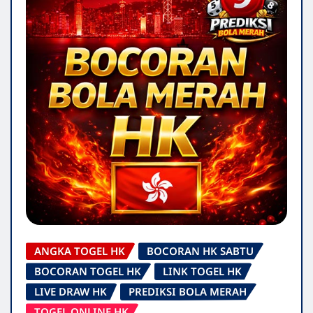
ANGKA TOGEL HK
BOCORAN HK SABTU
BOCORAN TOGEL HK
LINK TOGEL HK
LIVE DRAW HK
PREDIKSI BOLA MERAH
TOGEL ONLINE HK