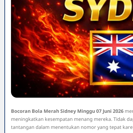
Bocoran Bola Merah Sidney Minggu 07 Juni 2026
mer
meningkatkan kesempatan menang mereka. Tidak dap
tantangan dalam menentukan nomor yang tepat karen