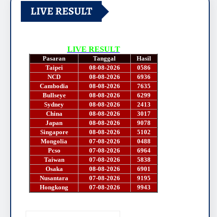
LIVE RESULT