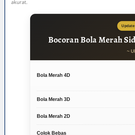
akurat.
Update 
Bocoran Bola Merah Sid
~ U
Bola Merah 4D
Bola Merah 3D
Bola Merah 2D
Colok Bebas