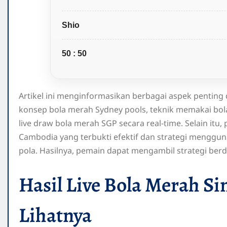
Shio
50 : 50
Artikel ini menginformasikan berbagai aspek pentin
konsep bola merah Sydney pools, teknik memakai bol
live draw bola merah SGP secara real-time. Selain i
Cambodia yang terbukti efektif dan strategi mengg
pola. Hasilnya, pemain dapat mengambil strategi berd
Hasil Live Bola Merah S
Lihatnya