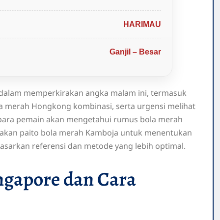
HARIMAU
Ganjil – Besar
g dalam memperkirakan angka malam ini, termasuk
a merah Hongkong kombinasi, serta urgensi melihat
tu, para pemain akan mengetahui rumus bola merah
unakan paito bola merah Kamboja untuk menentukan
asarkan referensi dan metode yang lebih optimal.
ingapore dan Cara