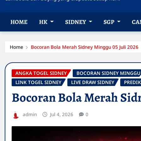
HOME
HK
SIDNEY
SGP
CA
Home
Bocoran Bola Merah Sidney Minggu 05 Juli 2026
ANGKA TOGEL SIDNEY
BOCORAN SIDNEY MINGGU
LINK TOGEL SIDNEY
LIVE DRAW SIDNEY
PREDIK
Bocoran Bola Merah Sidn
admin
Jul 4, 2026
0