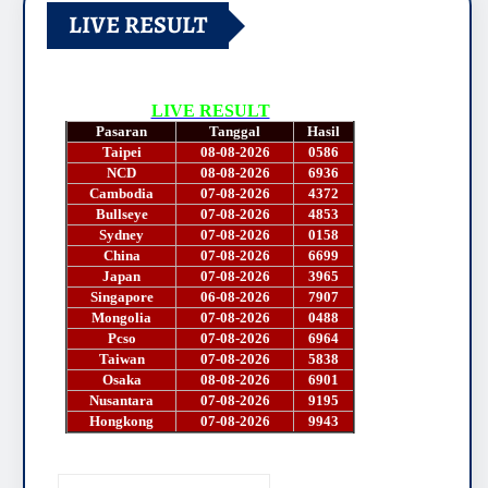
LIVE RESULT