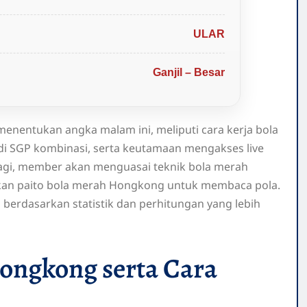
ULAR
Ganjil – Besar
enentukan angka malam ini, meliputi cara kerja bola
i SGP kombinasi, serta keutamaan mengakses live
lagi, member akan menguasai teknik bola merah
lkan paito bola merah Hongkong untuk membaca pola.
erdasarkan statistik dan perhitungan yang lebih
Hongkong serta Cara