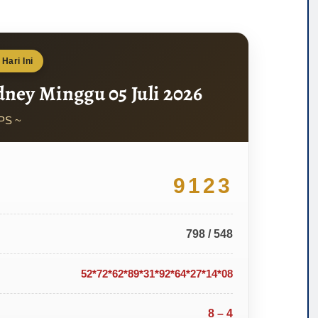
Hari Ini
ney Minggu 05 Juli 2026
PS ~
9123
798 / 548
52*72*62*89*31*92*64*27*14*08
8 – 4