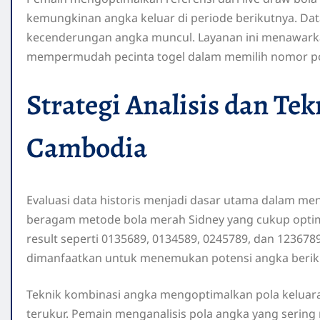
kemungkinan angka keluar di periode berikutnya. Da
kecenderungan angka muncul. Layanan ini menawarkan 
mempermudah pecinta togel dalam memilih nomor pot
Strategi Analisis dan T
Cambodia
Evaluasi data historis menjadi dasar utama dalam me
beragam metode bola merah Sidney yang cukup optima
result seperti 0135689, 0134589, 0245789, dan 123678
dimanfaatkan untuk menemukan potensi angka berik
Teknik kombinasi angka mengoptimalkan pola keluara
terukur. Pemain menganalisis pola angka yang sering