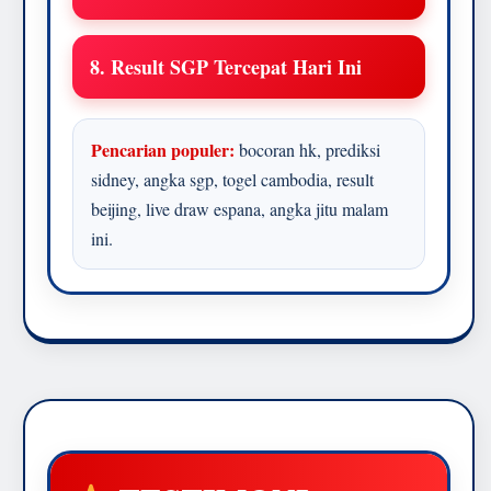
8. Result SGP Tercepat Hari Ini
Pencarian populer:
bocoran hk, prediksi
sidney, angka sgp, togel cambodia, result
beijing, live draw espana, angka jitu malam
ini.