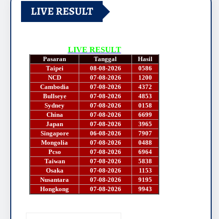
LIVE RESULT