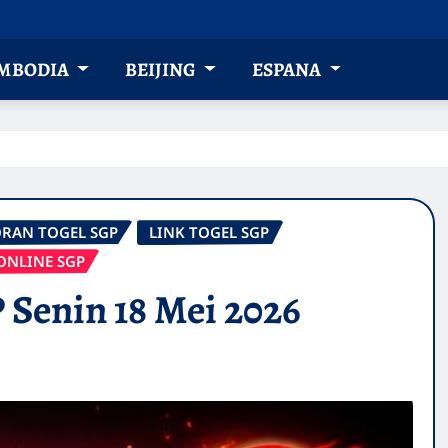
MBODIA
BEIJING
ESPANA
RAN TOGEL SGP
LINK TOGEL SGP
ONLINE SGP
Senin 18 Mei 2026