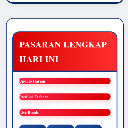
PASARAN LENGKAP
HARI INI
Update Harian
Prediksi Terbaru
Live Result