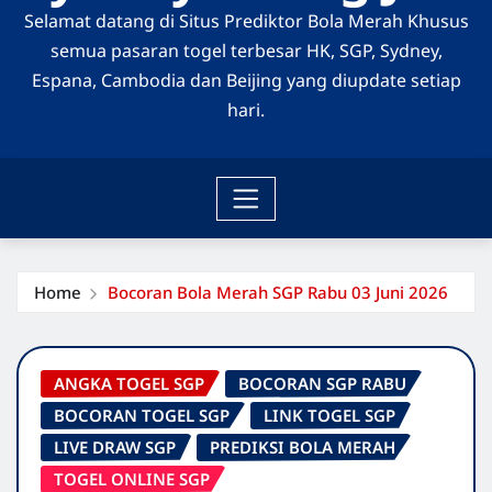
Selamat datang di Situs Prediktor Bola Merah Khusus
semua pasaran togel terbesar HK, SGP, Sydney,
Espana, Cambodia dan Beijing yang diupdate setiap
hari.
Home
Bocoran Bola Merah SGP Rabu 03 Juni 2026
ANGKA TOGEL SGP
BOCORAN SGP RABU
BOCORAN TOGEL SGP
LINK TOGEL SGP
LIVE DRAW SGP
PREDIKSI BOLA MERAH
TOGEL ONLINE SGP