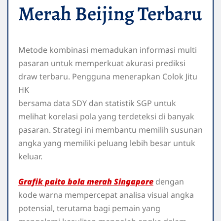
Merah Beijing Terbaru
Metode kombinasi memadukan informasi multi
pasaran untuk memperkuat akurasi prediksi
draw terbaru. Pengguna menerapkan Colok Jitu
HK
bersama data SDY dan statistik SGP untuk
melihat korelasi pola yang terdeteksi di banyak
pasaran. Strategi ini membantu memilih susunan
angka yang memiliki peluang lebih besar untuk
keluar.
Grafik paito bola merah Singapore
dengan
kode warna mempercepat analisa visual angka
potensial, terutama bagi pemain yang