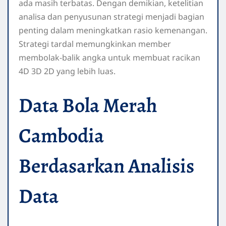
ada masih terbatas. Dengan demikian, ketelitian
analisa dan penyusunan strategi menjadi bagian
penting dalam meningkatkan rasio kemenangan.
Strategi tardal memungkinkan member
membolak-balik angka untuk membuat racikan
4D 3D 2D yang lebih luas.
Data Bola Merah
Cambodia
Berdasarkan Analisis
Data