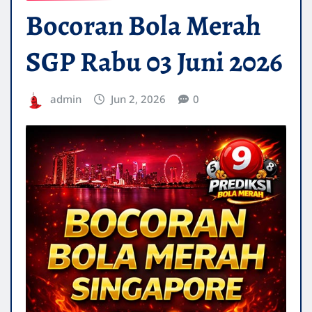
Bocoran Bola Merah
SGP Rabu 03 Juni 2026
admin
Jun 2, 2026
0