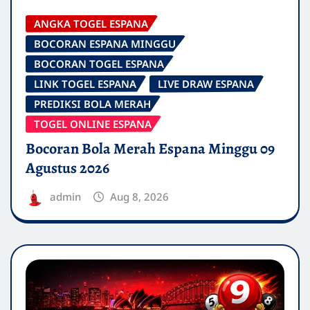
ANGKA TOGEL ESPANA
BOCORAN ESPANA MINGGU
BOCORAN TOGEL ESPANA
LINK TOGEL ESPANA
LIVE DRAW ESPANA
PREDIKSI BOLA MERAH
TOGEL ONLINE ESPANA
Bocoran Bola Merah Espana Minggu 09
Agustus 2026
admin
Aug 8, 2026