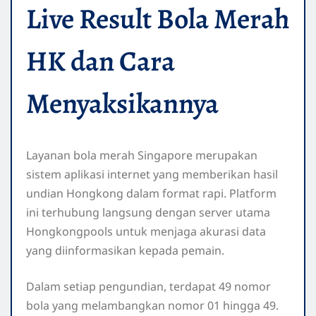
Live Result Bola Merah
HK dan Cara
Menyaksikannya
Layanan bola merah Singapore merupakan
sistem aplikasi internet yang memberikan hasil
undian Hongkong dalam format rapi. Platform
ini terhubung langsung dengan server utama
Hongkongpools untuk menjaga akurasi data
yang diinformasikan kepada pemain.
Dalam setiap pengundian, terdapat 49 nomor
bola yang melambangkan nomor 01 hingga 49.