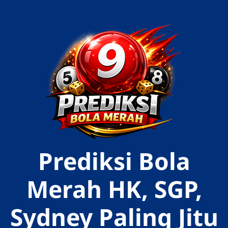
Skip
to
content
Prediksi Bola
Merah HK, SGP,
Sydney Paling Jitu