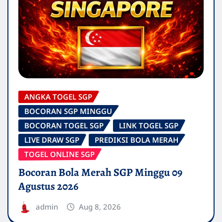
ANGKA TOGEL SGP
BOCORAN SGP MINGGU
BOCORAN TOGEL SGP
LINK TOGEL SGP
LIVE DRAW SGP
PREDIKSI BOLA MERAH
TOGEL ONLINE SGP
Bocoran Bola Merah SGP Minggu 09
Agustus 2026
admin
Aug 8, 2026