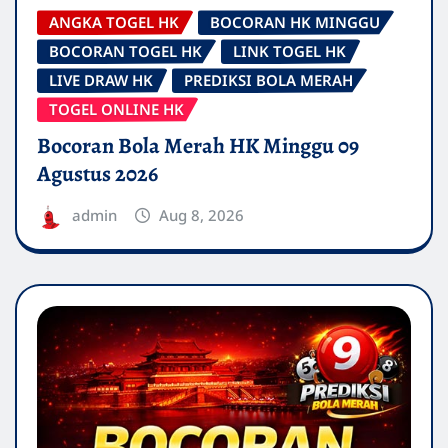
ANGKA TOGEL HK
BOCORAN HK MINGGU
BOCORAN TOGEL HK
LINK TOGEL HK
LIVE DRAW HK
PREDIKSI BOLA MERAH
TOGEL ONLINE HK
Bocoran Bola Merah HK Minggu 09
Agustus 2026
admin
Aug 8, 2026