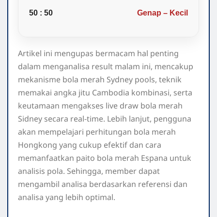
50 : 50
Genap – Kecil
Artikel ini mengupas bermacam hal penting
dalam menganalisa result malam ini, mencakup
mekanisme bola merah Sydney pools, teknik
memakai angka jitu Cambodia kombinasi, serta
keutamaan mengakses live draw bola merah
Sidney secara real-time. Lebih lanjut, pengguna
akan mempelajari perhitungan bola merah
Hongkong yang cukup efektif dan cara
memanfaatkan paito bola merah Espana untuk
analisis pola. Sehingga, member dapat
mengambil analisa berdasarkan referensi dan
analisa yang lebih optimal.