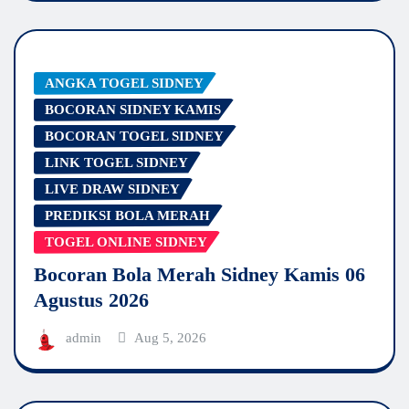
ANGKA TOGEL SIDNEY
BOCORAN SIDNEY KAMIS
BOCORAN TOGEL SIDNEY
LINK TOGEL SIDNEY
LIVE DRAW SIDNEY
PREDIKSI BOLA MERAH
TOGEL ONLINE SIDNEY
Bocoran Bola Merah Sidney Kamis 06
Agustus 2026
admin
Aug 5, 2026