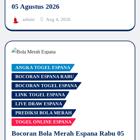
05 Agustus 2026
admin
Aug 4, 2026
ANGKA TOGEL ESPANA
BOCORAN ESPANA RABU
BOCORAN TOGEL ESPANA
LINK TOGEL ESPANA
LIVE DRAW ESPANA
PREDIKSI BOLA MERAH
TOGEL ONLINE ESPANA
Bocoran Bola Merah Espana Rabu 05