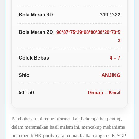
Bola Merah 3D
319 / 322
Bola Merah 2D
96*87*75*29*98*80*38*20*73*5
3
Colok Bebas
4 – 7
Shio
ANJING
50 : 50
Genap – Kecil
Pembahasan ini menginformasikan beberapa hal penting
dalam meramalkan hasil malam ini, mencakup mekanisme
bola merah HK pools, cara memanfaatkan angka CK SGP