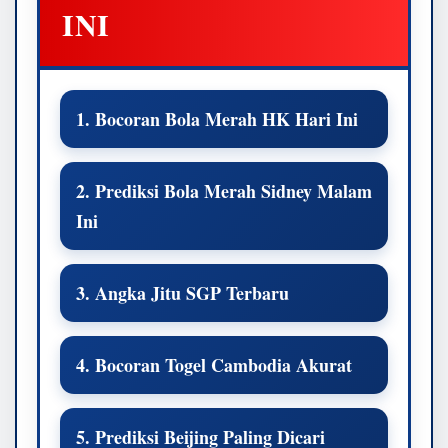
INI
1. Bocoran Bola Merah HK Hari Ini
2. Prediksi Bola Merah Sidney Malam
Ini
3. Angka Jitu SGP Terbaru
4. Bocoran Togel Cambodia Akurat
5. Prediksi Beijing Paling Dicari