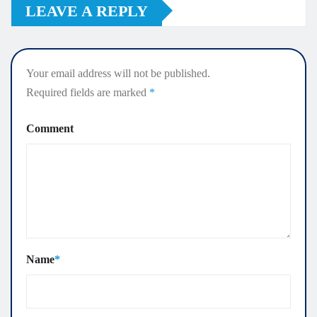
LEAVE A REPLY
Your email address will not be published.
Required fields are marked
*
Comment
Name
*