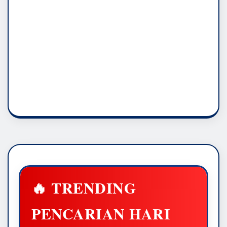
🔥 TRENDING
PENCARIAN HARI