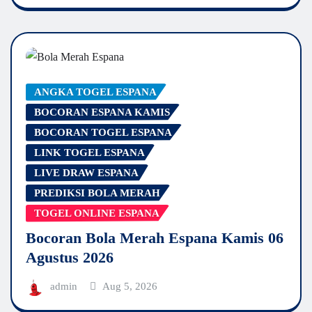
ANGKA TOGEL ESPANA
BOCORAN ESPANA KAMIS
BOCORAN TOGEL ESPANA
LINK TOGEL ESPANA
LIVE DRAW ESPANA
PREDIKSI BOLA MERAH
TOGEL ONLINE ESPANA
Bocoran Bola Merah Espana Kamis 06
Agustus 2026
admin
Aug 5, 2026