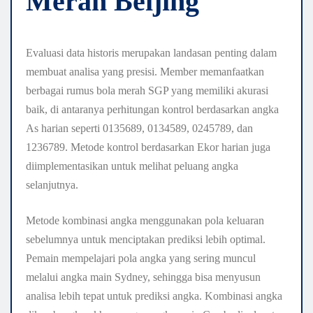
Merah Beijing
Evaluasi data historis merupakan landasan penting dalam
membuat analisa yang presisi. Member memanfaatkan
berbagai rumus bola merah SGP yang memiliki akurasi
baik, di antaranya perhitungan kontrol berdasarkan angka
As harian seperti 0135689, 0134589, 0245789, dan
1236789. Metode kontrol berdasarkan Ekor harian juga
diimplementasikan untuk melihat peluang angka
selanjutnya.
Metode kombinasi angka menggunakan pola keluaran
sebelumnya untuk menciptakan prediksi lebih optimal.
Pemain mempelajari pola angka yang sering muncul
melalui angka main Sydney, sehingga bisa menyusun
analisa lebih tepat untuk prediksi angka. Kombinasi angka