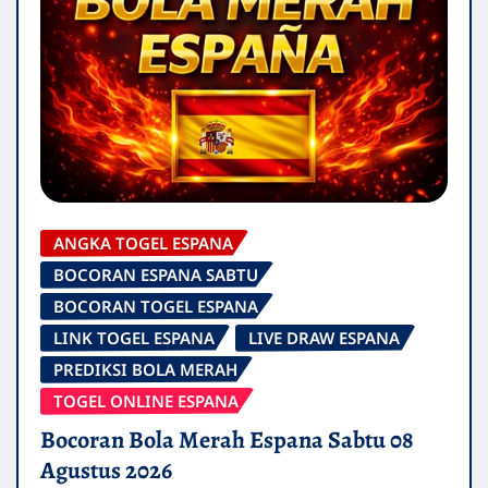
ANGKA TOGEL ESPANA
BOCORAN ESPANA SABTU
BOCORAN TOGEL ESPANA
LINK TOGEL ESPANA
LIVE DRAW ESPANA
PREDIKSI BOLA MERAH
TOGEL ONLINE ESPANA
Bocoran Bola Merah Espana Sabtu 08
Agustus 2026