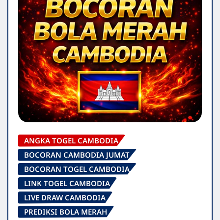
ANGKA TOGEL CAMBODIA
BOCORAN CAMBODIA JUMAT
BOCORAN TOGEL CAMBODIA
LINK TOGEL CAMBODIA
LIVE DRAW CAMBODIA
PREDIKSI BOLA MERAH