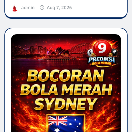
admin
Aug 7, 2026