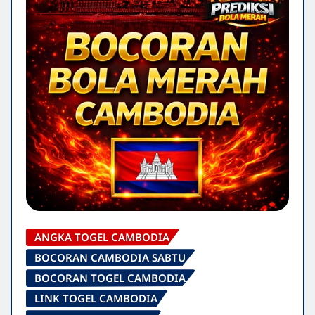
ANGKA TOGEL CAMBODIA
BOCORAN CAMBODIA SABTU
BOCORAN TOGEL CAMBODIA
LINK TOGEL CAMBODIA