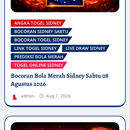
ANGKA TOGEL SIDNEY
BOCORAN SIDNEY SABTU
BOCORAN TOGEL SIDNEY
LINK TOGEL SIDNEY
LIVE DRAW SIDNEY
PREDIKSI BOLA MERAH
TOGEL ONLINE SIDNEY
Bocoran Bola Merah Sidney Sabtu 08
Agustus 2026
admin
Aug 7, 2026