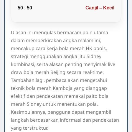
50 : 50
Ganjil – Kecil
Ulasan ini mengulas bermacam poin utama
dalam memperkirakan angka malam ini,
mencakup cara kerja bola merah HK pools,
strategi menggunakan angka jitu Sidney
kombinasi, serta alasan penting menyimak live
draw bola merah Beijing secara real-time.
Tambahan lagi, pembaca akan mengetahui
teknik bola merah Kamboja yang dianggap
efektif dan pendekatan memakai paito bola
merah Sidney untuk menentukan pola.
Kesimpulannya, pengguna dapat mengambil
langkah berdasarkan informasi dan pendekatan
yang terstruktur.