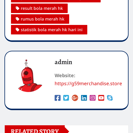
result bola merah hk
rumus bola merah hk
statistik bola merah hk hari ini
admin
Website:
https://g59merchandise.store
RELATED STORY