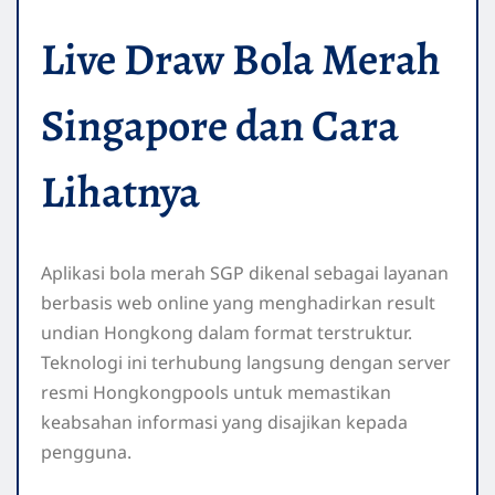
Live Draw Bola Merah
Singapore dan Cara
Lihatnya
Aplikasi bola merah SGP dikenal sebagai layanan
berbasis web online yang menghadirkan result
undian Hongkong dalam format terstruktur.
Teknologi ini terhubung langsung dengan server
resmi Hongkongpools untuk memastikan
keabsahan informasi yang disajikan kepada
pengguna.