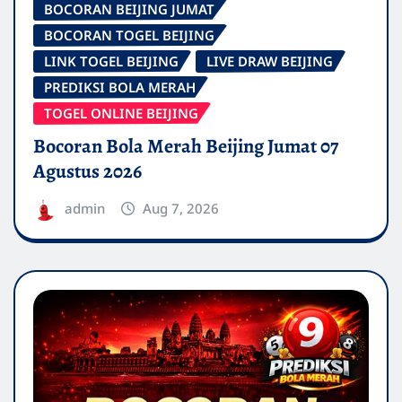
BOCORAN BEIJING JUMAT
BOCORAN TOGEL BEIJING
LINK TOGEL BEIJING
LIVE DRAW BEIJING
PREDIKSI BOLA MERAH
TOGEL ONLINE BEIJING
Bocoran Bola Merah Beijing Jumat 07
Agustus 2026
admin
Aug 7, 2026