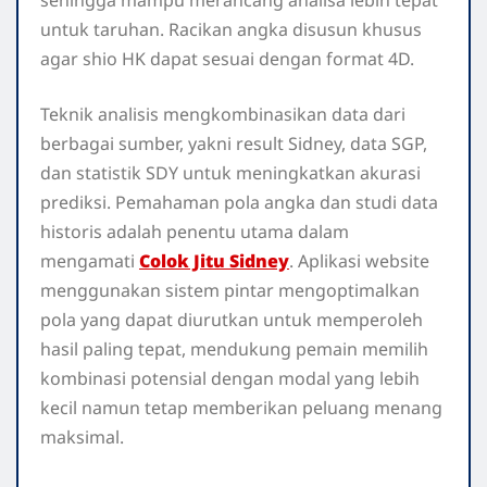
sehingga mampu merancang analisa lebih tepat
untuk taruhan. Racikan angka disusun khusus
agar shio HK dapat sesuai dengan format 4D.
Teknik analisis mengkombinasikan data dari
berbagai sumber, yakni result Sidney, data SGP,
dan statistik SDY untuk meningkatkan akurasi
prediksi. Pemahaman pola angka dan studi data
historis adalah penentu utama dalam
mengamati
Colok Jitu Sidney
. Aplikasi website
menggunakan sistem pintar mengoptimalkan
pola yang dapat diurutkan untuk memperoleh
hasil paling tepat, mendukung pemain memilih
kombinasi potensial dengan modal yang lebih
kecil namun tetap memberikan peluang menang
maksimal.