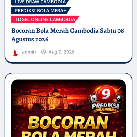
LIVE DRAW CAMBODIA
PREDIKSI BOLA MERAH
TOGEL ONLINE CAMBODIA
Bocoran Bola Merah Cambodia Sabtu 08
Agustus 2026
admin
Aug 7, 2026