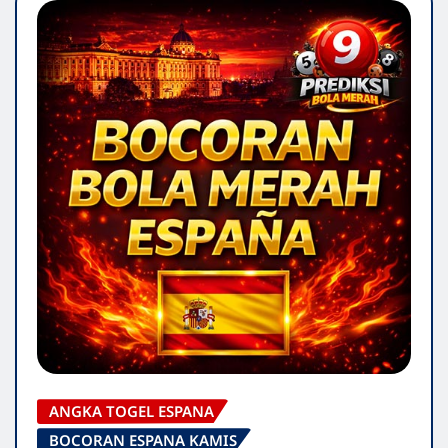
ANGKA TOGEL ESPANA
BOCORAN ESPANA KAMIS