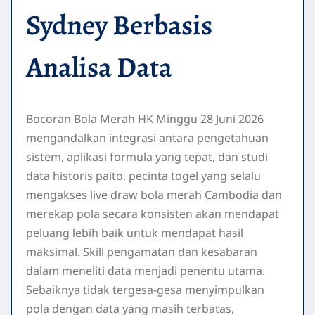
Sydney Berbasis
Analisa Data
Bocoran Bola Merah HK Minggu 28 Juni 2026
mengandalkan integrasi antara pengetahuan
sistem, aplikasi formula yang tepat, dan studi
data historis paito. pecinta togel yang selalu
mengakses live draw bola merah Cambodia dan
merekap pola secara konsisten akan mendapat
peluang lebih baik untuk mendapat hasil
maksimal. Skill pengamatan dan kesabaran
dalam meneliti data menjadi penentu utama.
Sebaiknya tidak tergesa-gesa menyimpulkan
pola dengan data yang masih terbatas,