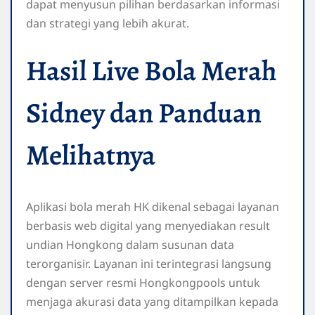
dapat menyusun pilihan berdasarkan informasi
dan strategi yang lebih akurat.
Hasil Live Bola Merah
Sidney dan Panduan
Melihatnya
Aplikasi bola merah HK dikenal sebagai layanan
berbasis web digital yang menyediakan result
undian Hongkong dalam susunan data
terorganisir. Layanan ini terintegrasi langsung
dengan server resmi Hongkongpools untuk
menjaga akurasi data yang ditampilkan kepada