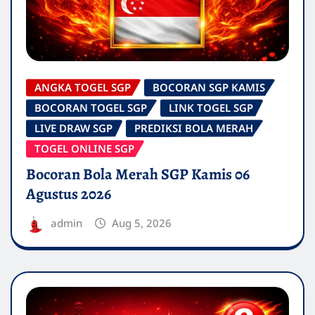
ANGKA TOGEL SGP
BOCORAN SGP KAMIS
BOCORAN TOGEL SGP
LINK TOGEL SGP
LIVE DRAW SGP
PREDIKSI BOLA MERAH
TOGEL ONLINE SGP
Bocoran Bola Merah SGP Kamis 06
Agustus 2026
admin
Aug 5, 2026