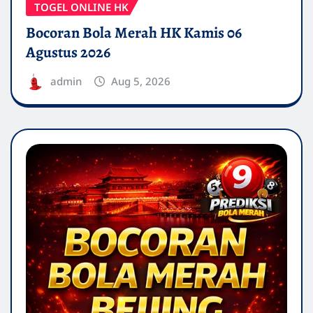
TOGEL ONLINE HK
Bocoran Bola Merah HK Kamis 06
Agustus 2026
admin
Aug 5, 2026