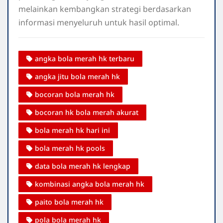
melainkan kembangkan strategi berdasarkan
informasi menyeluruh untuk hasil optimal.
angka bola merah hk terbaru
angka jitu bola merah hk
bocoran bola merah hk
bocoran hk bola merah akurat
bola merah hk hari ini
bola merah hk pools
data bola merah hk lengkap
kombinasi angka bola merah hk
paito bola merah hk
pola bola merah hk