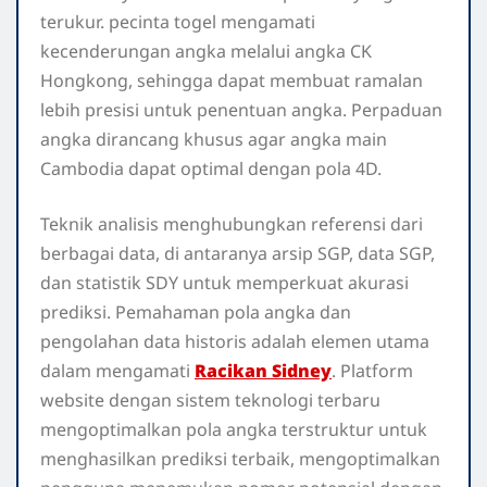
terukur. pecinta togel mengamati
kecenderungan angka melalui angka CK
Hongkong, sehingga dapat membuat ramalan
lebih presisi untuk penentuan angka. Perpaduan
angka dirancang khusus agar angka main
Cambodia dapat optimal dengan pola 4D.
Teknik analisis menghubungkan referensi dari
berbagai data, di antaranya arsip SGP, data SGP,
dan statistik SDY untuk memperkuat akurasi
prediksi. Pemahaman pola angka dan
pengolahan data historis adalah elemen utama
dalam mengamati
Racikan Sidney
. Platform
website dengan sistem teknologi terbaru
mengoptimalkan pola angka terstruktur untuk
menghasilkan prediksi terbaik, mengoptimalkan