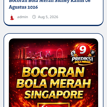
Bocoran Bola Merah Sidney Kamis 06
Agustus 2026
admin
Aug 5, 2026