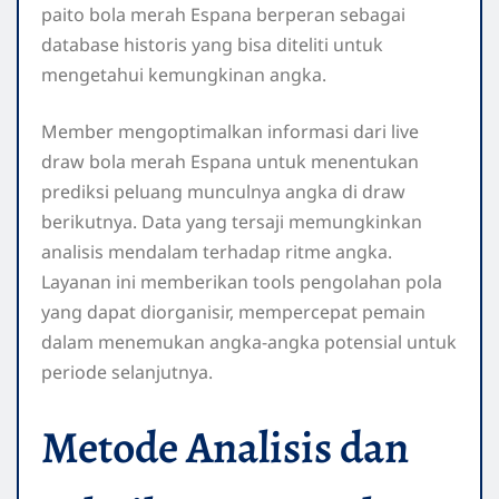
paito bola merah Espana berperan sebagai
database historis yang bisa diteliti untuk
mengetahui kemungkinan angka.
Member mengoptimalkan informasi dari live
draw bola merah Espana untuk menentukan
prediksi peluang munculnya angka di draw
berikutnya. Data yang tersaji memungkinkan
analisis mendalam terhadap ritme angka.
Layanan ini memberikan tools pengolahan pola
yang dapat diorganisir, mempercepat pemain
dalam menemukan angka-angka potensial untuk
periode selanjutnya.
Metode Analisis dan