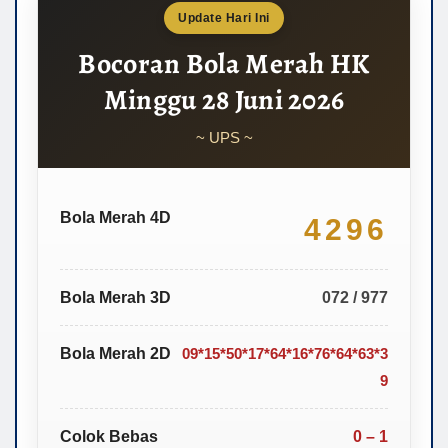
Update Hari Ini
Bocoran Bola Merah HK
Minggu 28 Juni 2026
~ UPS ~
Bola Merah 4D
4296
Bola Merah 3D
072 / 977
Bola Merah 2D
09*15*50*17*64*16*76*64*63*3
9
Colok Bebas
0 – 1