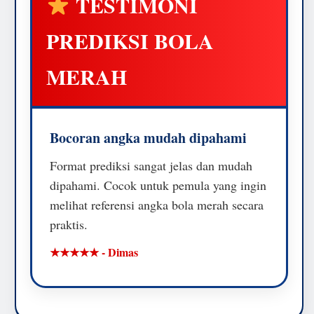
TESTIMONI
PREDIKSI BOLA
MERAH
Bocoran angka mudah dipahami
Format prediksi sangat jelas dan mudah
dipahami. Cocok untuk pemula yang ingin
melihat referensi angka bola merah secara
praktis.
★★★★★ - Dimas