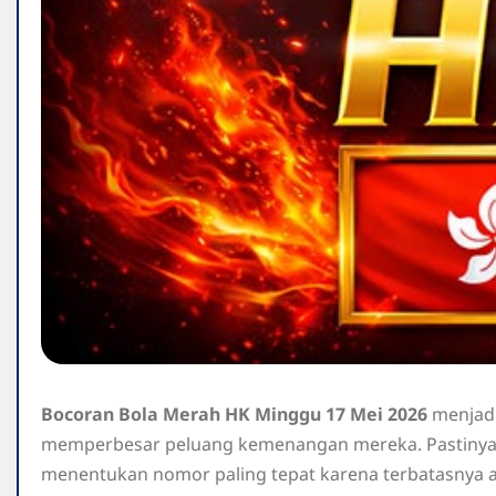
Bocoran Bola Merah HK Minggu 17 Mei 2026
menjadi
memperbesar peluang kemenangan mereka. Pastinya,
menentukan nomor paling tepat karena terbatasnya ana