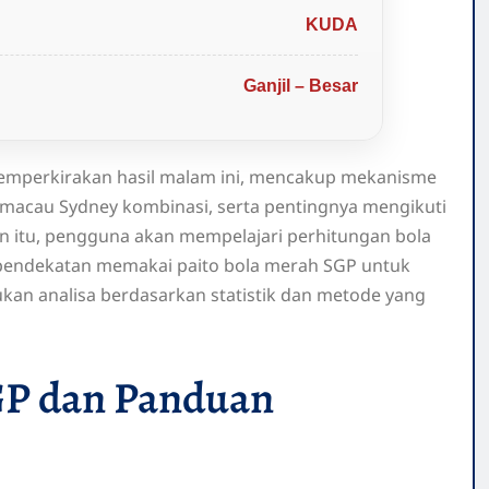
KUDA
Ganjil – Besar
memperkirakan hasil malam ini, mencakup mekanisme
 macau Sydney kombinasi, serta pentingnya mengikuti
ain itu, pengguna akan mempelajari perhitungan bola
n pendekatan memakai paito bola merah SGP untuk
kan analisa berdasarkan statistik dan metode yang
GP dan Panduan