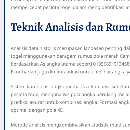
mempercepat pecinta togel dalam mengidentifikasi ang
Teknik Analisis dan Rum
Analisis data historis merupakan landasan penting da
togel menggunakan beragam rumus bola merah Cambodi
berdasarkan As angka utama seperti 0135689, 0134589
Ekor harian juga dimanfaatkan untuk melihat angka y
Sistem kombinasi angka memanfaatkan hasil sebelumn
pecinta togel menganalisis pola angka berulang mela
prediksi akurat untuk kombinasi angka. Formasi angk
optimal dengan pola 4D.
Metode analisis mengkombinasikan statistik multi sum