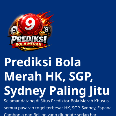
Skip
to
content
Prediksi Bola
Merah HK, SGP,
Sydney Paling Jitu
Selamat datang di Situs Prediktor Bola Merah Khusus
semua pasaran togel terbesar HK, SGP, Sydney, Espana,
Cambodia dan Beijing yang diupdate setiap hari.