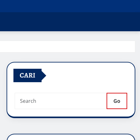
CARI
Go