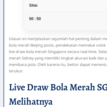
Shio
50 : 50
Ulasan ini menjelaskan sejumlah hal penting dalam 
bola merah Beijing pools, pendekatan memakai colok
live draw bola merah Singapore secara real-time. Sel
merah Sidney yang memiliki tingkat akurasi baik da
membaca pola. Oleh karena itu, bettor dapat menentu
terukur.
Live Draw Bola Merah S
Melihatnya