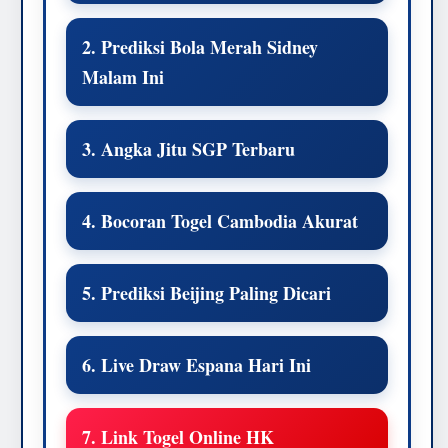
2. Prediksi Bola Merah Sidney
Malam Ini
3. Angka Jitu SGP Terbaru
4. Bocoran Togel Cambodia Akurat
5. Prediksi Beijing Paling Dicari
6. Live Draw Espana Hari Ini
7. Link Togel Online HK