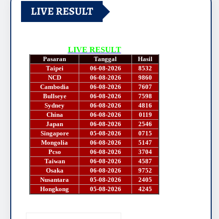
LIVE RESULT