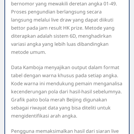
bernomor yang mewakili deretan angka 01-49.
Proses pengundian berlangsung secara
langsung melalui live draw yang dapat diikuti
bettor pada jam result HK prize. Metode yang
diterapkan adalah sistem 6D, menghadirkan
variasi angka yang lebih luas dibandingkan
metode umum.
Data Kamboja menyajikan output dalam format
tabel dengan warna khusus pada setiap angka.
Kode warna ini mendukung pemain menganalisa
kecenderungan pola dari hasil-hasil sebelumnya.
Grafik paito bola merah Beijing digunakan
sebagai riwayat data yang bisa diteliti untuk
mengidentifikasi arah angka.
Pengguna memaksimalkan hasil dari siaran live