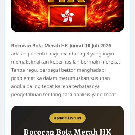
Bocoran Bola Merah HK Jumat 10 Juli 2026
adalah penentu bagi pecinta togel yang ingin
memaksimalkan keberhasilan bermain mereka.
Tanpa ragu, berbagai bettor menghadapi
problematika dalam merumuskan susunan
angka paling tepat karena terbatasnya
pengetahuan tentang cara analisis yang tepat.
Update Hari Ini
Bocoran Bola Merah HK