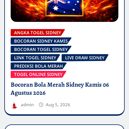
ANGKA TOGEL SIDNEY
BOCORAN SIDNEY KAMIS
BOCORAN TOGEL SIDNEY
LINK TOGEL SIDNEY
LIVE DRAW SIDNEY
PREDIKSI BOLA MERAH
TOGEL ONLINE SIDNEY
Bocoran Bola Merah Sidney Kamis 06
Agustus 2026
admin
Aug 5, 2026