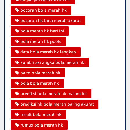
bocoran bola merah hk
bocoran hk bola merah akurat
bola merah hk hari ini
bola merah hk pools
data bola merah hk lengkap
kombinasi angka bola merah hk
paito bola merah hk
pola bola merah hk
prediksi bola merah hk malam ini
prediksi hk bola merah paling akurat
result bola merah hk
rumus bola merah hk