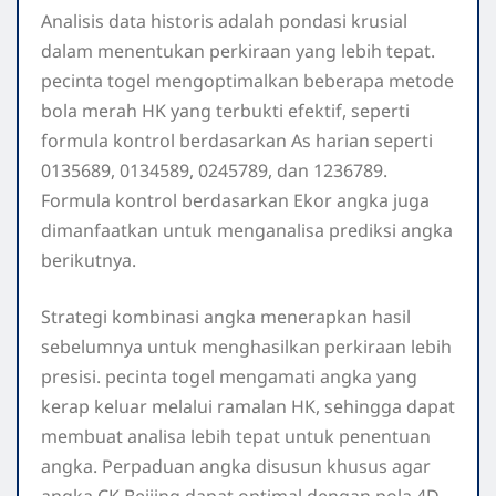
Analisis data historis adalah pondasi krusial
dalam menentukan perkiraan yang lebih tepat.
pecinta togel mengoptimalkan beberapa metode
bola merah HK yang terbukti efektif, seperti
formula kontrol berdasarkan As harian seperti
0135689, 0134589, 0245789, dan 1236789.
Formula kontrol berdasarkan Ekor angka juga
dimanfaatkan untuk menganalisa prediksi angka
berikutnya.
Strategi kombinasi angka menerapkan hasil
sebelumnya untuk menghasilkan perkiraan lebih
presisi. pecinta togel mengamati angka yang
kerap keluar melalui ramalan HK, sehingga dapat
membuat analisa lebih tepat untuk penentuan
angka. Perpaduan angka disusun khusus agar