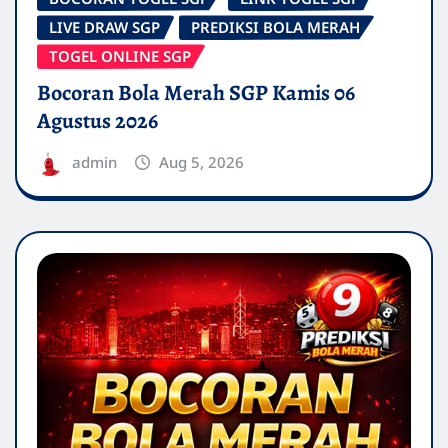
LIVE DRAW SGP
PREDIKSI BOLA MERAH
TOGEL ONLINE SGP
Bocoran Bola Merah SGP Kamis 06
Agustus 2026
admin
Aug 5, 2026