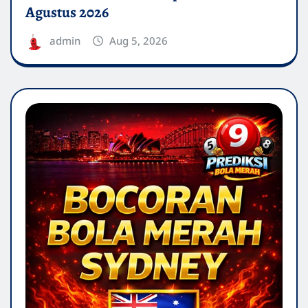
Agustus 2026
admin
Aug 5, 2026