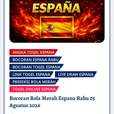
ANGKA TOGEL ESPANA
BOCORAN ESPANA RABU
BOCORAN TOGEL ESPANA
LINK TOGEL ESPANA
LIVE DRAW ESPANA
PREDIKSI BOLA MERAH
TOGEL ONLINE ESPANA
Bocoran Bola Merah Espana Rabu 05
Agustus 2026