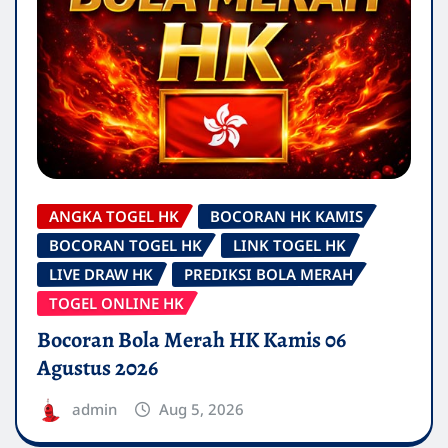
ANGKA TOGEL HK
BOCORAN HK KAMIS
BOCORAN TOGEL HK
LINK TOGEL HK
LIVE DRAW HK
PREDIKSI BOLA MERAH
TOGEL ONLINE HK
Bocoran Bola Merah HK Kamis 06
Agustus 2026
admin
Aug 5, 2026