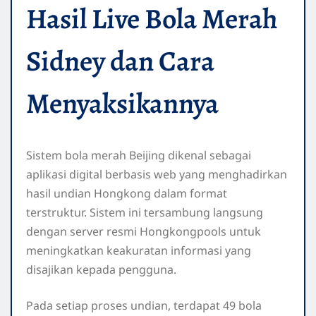
Hasil Live Bola Merah
Sidney dan Cara
Menyaksikannya
Sistem bola merah Beijing dikenal sebagai
aplikasi digital berbasis web yang menghadirkan
hasil undian Hongkong dalam format
terstruktur. Sistem ini tersambung langsung
dengan server resmi Hongkongpools untuk
meningkatkan keakuratan informasi yang
disajikan kepada pengguna.
Pada setiap proses undian, terdapat 49 bola