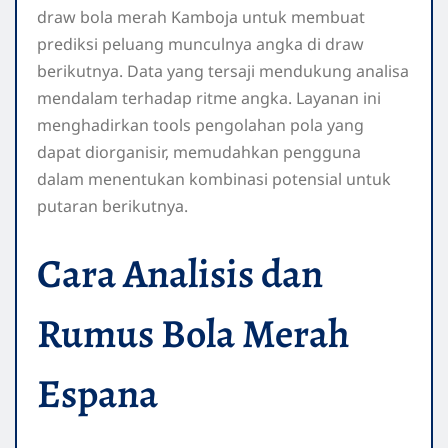
draw bola merah Kamboja untuk membuat
prediksi peluang munculnya angka di draw
berikutnya. Data yang tersaji mendukung analisa
mendalam terhadap ritme angka. Layanan ini
menghadirkan tools pengolahan pola yang
dapat diorganisir, memudahkan pengguna
dalam menentukan kombinasi potensial untuk
putaran berikutnya.
Cara Analisis dan
Rumus Bola Merah
Espana