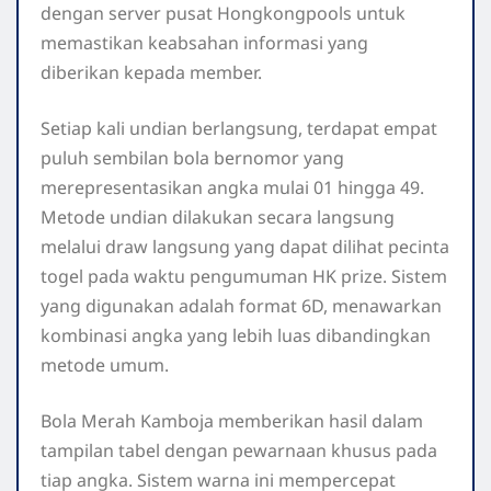
dengan server pusat Hongkongpools untuk
memastikan keabsahan informasi yang
diberikan kepada member.
Setiap kali undian berlangsung, terdapat empat
puluh sembilan bola bernomor yang
merepresentasikan angka mulai 01 hingga 49.
Metode undian dilakukan secara langsung
melalui draw langsung yang dapat dilihat pecinta
togel pada waktu pengumuman HK prize. Sistem
yang digunakan adalah format 6D, menawarkan
kombinasi angka yang lebih luas dibandingkan
metode umum.
Bola Merah Kamboja memberikan hasil dalam
tampilan tabel dengan pewarnaan khusus pada
tiap angka. Sistem warna ini mempercepat