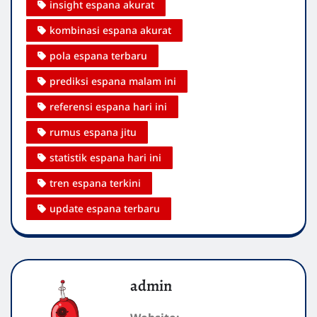
insight espana akurat
kombinasi espana akurat
pola espana terbaru
prediksi espana malam ini
referensi espana hari ini
rumus espana jitu
statistik espana hari ini
tren espana terkini
update espana terbaru
admin