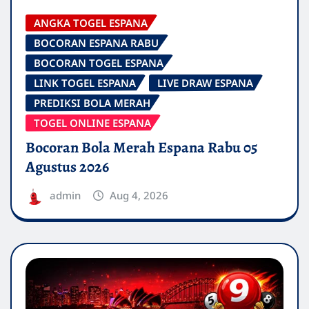
ANGKA TOGEL ESPANA
BOCORAN ESPANA RABU
BOCORAN TOGEL ESPANA
LINK TOGEL ESPANA
LIVE DRAW ESPANA
PREDIKSI BOLA MERAH
TOGEL ONLINE ESPANA
Bocoran Bola Merah Espana Rabu 05
Agustus 2026
admin
Aug 4, 2026