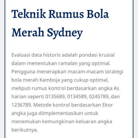
Teknik Rumus Bola
Merah Sydney
Evaluasi data historis adalah pondasi krusial
dalam menentukan ramalan yang optimal.
Pengguna menerapkan macam-macam strategi
bola merah Kamboja yang cukup optimal,
meliputi rumus kontrol berdasarkan angka As
harian seperti 0135689, 0134589, 0245789, dan
1236789. Metode kontrol berdasarkan Ekor
angka juga diimplementasikan untuk
menemukan kemungkinan keluaran angka
berikutnya.