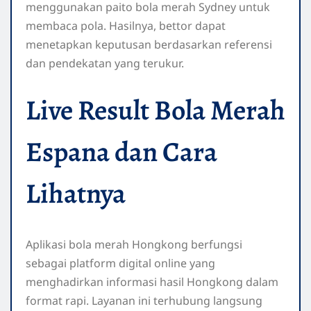
menggunakan paito bola merah Sydney untuk
membaca pola. Hasilnya, bettor dapat
menetapkan keputusan berdasarkan referensi
dan pendekatan yang terukur.
Live Result Bola Merah
Espana dan Cara
Lihatnya
Aplikasi bola merah Hongkong berfungsi
sebagai platform digital online yang
menghadirkan informasi hasil Hongkong dalam
format rapi. Layanan ini terhubung langsung