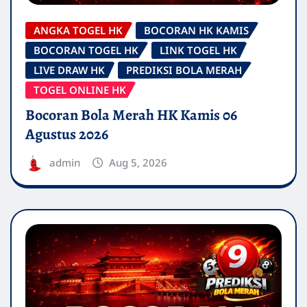
ANGKA TOGEL HK
BOCORAN HK KAMIS
BOCORAN TOGEL HK
LINK TOGEL HK
LIVE DRAW HK
PREDIKSI BOLA MERAH
TOGEL ONLINE HK
Bocoran Bola Merah HK Kamis 06
Agustus 2026
admin
Aug 5, 2026