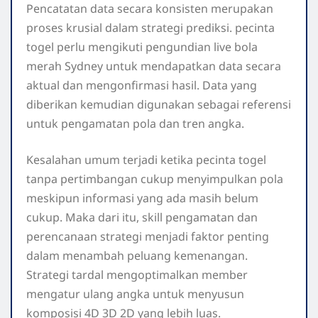
Pencatatan data secara konsisten merupakan
proses krusial dalam strategi prediksi. pecinta
togel perlu mengikuti pengundian live bola
merah Sydney untuk mendapatkan data secara
aktual dan mengonfirmasi hasil. Data yang
diberikan kemudian digunakan sebagai referensi
untuk pengamatan pola dan tren angka.
Kesalahan umum terjadi ketika pecinta togel
tanpa pertimbangan cukup menyimpulkan pola
meskipun informasi yang ada masih belum
cukup. Maka dari itu, skill pengamatan dan
perencanaan strategi menjadi faktor penting
dalam menambah peluang kemenangan.
Strategi tardal mengoptimalkan member
mengatur ulang angka untuk menyusun
komposisi 4D 3D 2D yang lebih luas.