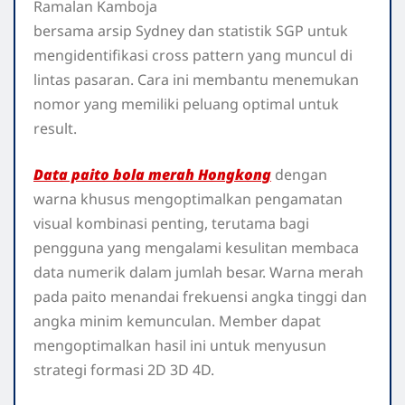
Ramalan Kamboja
bersama arsip Sydney dan statistik SGP untuk
mengidentifikasi cross pattern yang muncul di
lintas pasaran. Cara ini membantu menemukan
nomor yang memiliki peluang optimal untuk
result.
Data paito bola merah Hongkong
dengan
warna khusus mengoptimalkan pengamatan
visual kombinasi penting, terutama bagi
pengguna yang mengalami kesulitan membaca
data numerik dalam jumlah besar. Warna merah
pada paito menandai frekuensi angka tinggi dan
angka minim kemunculan. Member dapat
mengoptimalkan hasil ini untuk menyusun
strategi formasi 2D 3D 4D.