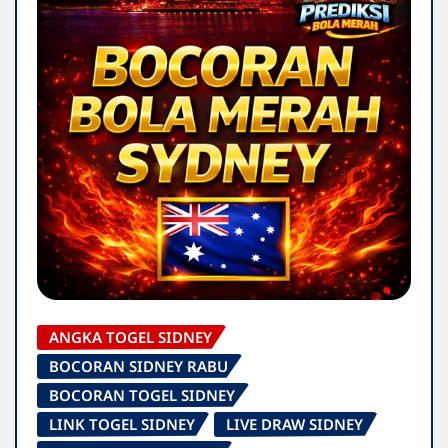
ANGKA TOGEL SIDNEY
BOCORAN SIDNEY RABU
BOCORAN TOGEL SIDNEY
LINK TOGEL SIDNEY
LIVE DRAW SIDNEY