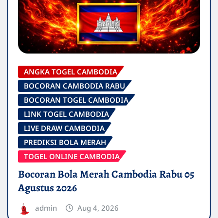
ANGKA TOGEL CAMBODIA
BOCORAN CAMBODIA RABU
BOCORAN TOGEL CAMBODIA
LINK TOGEL CAMBODIA
LIVE DRAW CAMBODIA
PREDIKSI BOLA MERAH
TOGEL ONLINE CAMBODIA
Bocoran Bola Merah Cambodia Rabu 05
Agustus 2026
admin
Aug 4, 2026