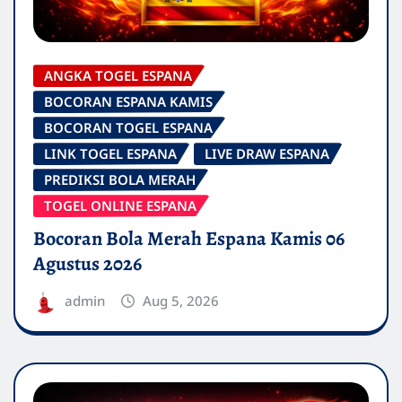
ANGKA TOGEL ESPANA
BOCORAN ESPANA KAMIS
BOCORAN TOGEL ESPANA
LINK TOGEL ESPANA
LIVE DRAW ESPANA
PREDIKSI BOLA MERAH
TOGEL ONLINE ESPANA
Bocoran Bola Merah Espana Kamis 06
Agustus 2026
admin
Aug 5, 2026