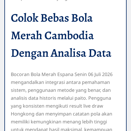
Colok Bebas Bola
Merah Cambodia
Dengan Analisa Data
Bocoran Bola Merah Espana Senin 06 Juli 2026
mengandalkan integrasi antara pemahaman
sistem, penggunaan metode yang benar, dan
analisis data historis melalui paito. Pengguna
yang konsisten mengikuti result live draw
Hongkong dan menyimpan catatan pola akan
memiliki kemungkinan menang lebih tinggi
untuk mendapat hasil maksimal. kemampuan