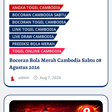
ANGKA TOGEL CAMBODIA
BOCORAN CAMBODIA SABTU
BOCORAN TOGEL CAMBODIA
LINK TOGEL CAMBODIA
LIVE DRAW CAMBODIA
PREDIKSI BOLA MERAH
TOGEL ONLINE CAMBODIA
Bocoran Bola Merah Cambodia Sabtu 08
Agustus 2026
admin
Aug 7, 2026