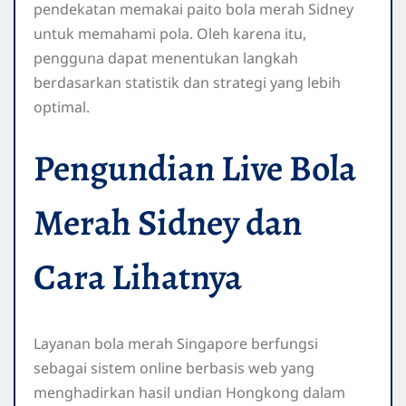
pendekatan memakai paito bola merah Sidney
untuk memahami pola. Oleh karena itu,
pengguna dapat menentukan langkah
berdasarkan statistik dan strategi yang lebih
optimal.
Pengundian Live Bola
Merah Sidney dan
Cara Lihatnya
Layanan bola merah Singapore berfungsi
sebagai sistem online berbasis web yang
menghadirkan hasil undian Hongkong dalam