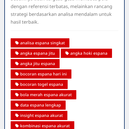
dengan referensi terbatas, melainkan rancang
strategi berdasarkan analisa mendalam untuk
hasil terbaik.
analisa espana singkat
angka espana jitu
angka hoki espana
angka jitu espana
bocoran espana hari ini
bocoran togel espana
bola merah espana akurat
data espana lengkap
insight espana akurat
kombinasi espana akurat