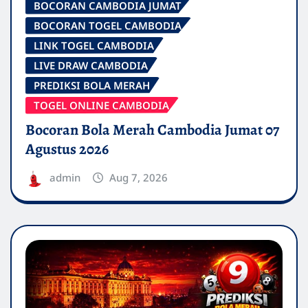
BOCORAN CAMBODIA JUMAT
BOCORAN TOGEL CAMBODIA
LINK TOGEL CAMBODIA
LIVE DRAW CAMBODIA
PREDIKSI BOLA MERAH
TOGEL ONLINE CAMBODIA
Bocoran Bola Merah Cambodia Jumat 07
Agustus 2026
admin
Aug 7, 2026