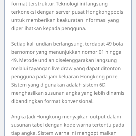
format terstruktur. Teknologi ini langsung
terkoneksi dengan server pusat Hongkongpools
untuk memberikan keakuratan informasi yang
diperlihatkan kepada pengguna.
Setiap kali undian berlangsung, terdapat 49 bola
bernomor yang menunjukkan nomor 01 hingga
49. Metode undian diselenggarakan langsung
melalui tayangan live draw yang dapat ditonton
pengguna pada jam keluaran Hongkong prize.
Sistem yang digunakan adalah sistem 6D,
menghasilkan susunan angka yang lebih dinamis
dibandingkan format konvensional.
Angka Jadi Hongkong menyajikan output dalam
susunan tabel dengan kode warna tertentu pada
tiap angka. Sistem warna ini mengoptimalkan