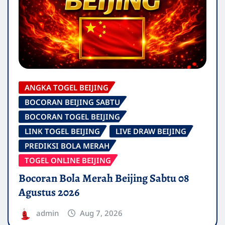
ANGKA TOGEL BEIJING
BOCORAN BEIJING SABTU
BOCORAN TOGEL BEIJING
LINK TOGEL BEIJING
LIVE DRAW BEIJING
PREDIKSI BOLA MERAH
TOGEL ONLINE BEIJING
Bocoran Bola Merah Beijing Sabtu 08
Agustus 2026
admin
Aug 7, 2026