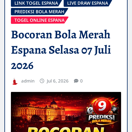
LINK TOGEL ESPANA
LIVE DRAW ESPANA
PREDIKSI BOLA MERAH
TOGEL ONLINE ESPANA
Bocoran Bola Merah
Espana Selasa 07 Juli
2026
admin
Jul 6, 2026
0