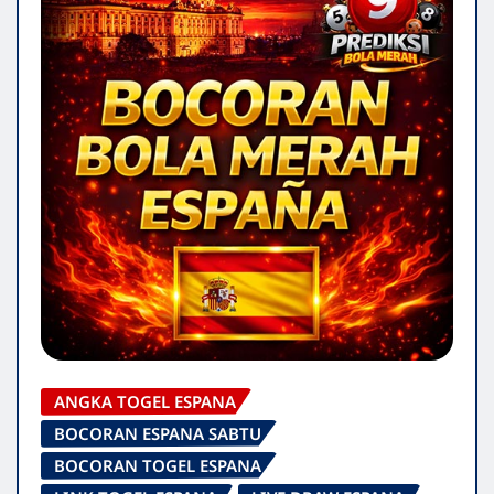
ANGKA TOGEL ESPANA
BOCORAN ESPANA SABTU
BOCORAN TOGEL ESPANA