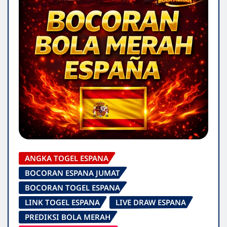
ANGKA TOGEL ESPANA
BOCORAN ESPANA JUMAT
BOCORAN TOGEL ESPANA
LINK TOGEL ESPANA
LIVE DRAW ESPANA
PREDIKSI BOLA MERAH