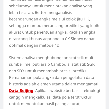
sebelumnya untuk menciptakan analisa yang
lebih terarah. Bettor menganalisis
kecenderungan angka melalui colok jitu HK,
sehingga mampu merancang prediksi yang lebih
akurat untuk penentuan angka. Racikan angka
dirancang khusus agar angka CK Sidney dapat
optimal dengan metode 4D.
Sistem analisa menghubungkan statistik multi
sumber, meliputi arsip Cambodia, statistik SGP,
dan SDY untuk menambah presisi prediksi.
Pemahaman pola angka dan pengolahan data
historis adalah elemen utama dalam mengamati
Data Beijing
. Aplikasi website berbasis teknologi
canggih mengkalkulasi data pola terstruktur
untuk menentukan hasil paling akurat,