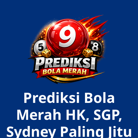
Skip
to
content
Prediksi Bola
Merah HK, SGP,
Sydney Paling Jitu