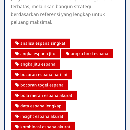
terbatas, melainkan bangun strategi
berdasarkan referensi yang lengkap untuk
peluang maksimal.
analisa espana singkat
angka espana jitu
angka hoki espana
angka jitu espana
bocoran espana hari ini
bocoran togel espana
bola merah espana akurat
data espana lengkap
insight espana akurat
kombinasi espana akurat