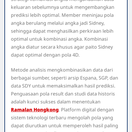
keluaran sebelumnya untuk mengembangkan
prediksi lebih optimal. Member meninjau pola
angka berulang melalui angka jadi Sidney,
sehingga dapat menghasilkan perkiraan lebih
optimal untuk kombinasi angka. Kombinasi
angka diatur secara khusus agar paito Sidney
dapat optimal dengan pola 4D.
Metode analisis mengkombinasikan data dari
berbagai sumber, seperti arsip Espana, SGP, dan
data SDY untuk memaksimalkan hasil prediksi.
Penguasaan pola result dan studi data historis
adalah kunci sukses dalam menentukan
Ramalan Hongkong
. Platform digital dengan
sistem teknologi terbaru mengolah pola yang
dapat diurutkan untuk memperoleh hasil paling