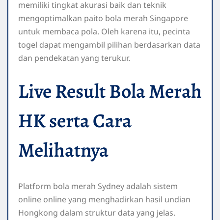
memiliki tingkat akurasi baik dan teknik
mengoptimalkan paito bola merah Singapore
untuk membaca pola. Oleh karena itu, pecinta
togel dapat mengambil pilihan berdasarkan data
dan pendekatan yang terukur.
Live Result Bola Merah
HK serta Cara
Melihatnya
Platform bola merah Sydney adalah sistem
online online yang menghadirkan hasil undian
Hongkong dalam struktur data yang jelas.