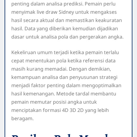
penting dalam analisa prediksi. Pemain perlu
menyimak live draw Sidney untuk mengakses
hasil secara aktual dan memastikan keakuratan
hasil. Data yang diberikan kemudian dijadikan
dasar untuk analisa pola dan pergerakan angka.
Kekeliruan umum terjadi ketika pemain terlalu
cepat menentukan pola ketika referensi data
masih kurang memadai. Dengan demikian,
kemampuan analisa dan penyusunan strategi
menjadi faktor penting dalam mengoptimalkan
hasil kemenangan. Metode tardal membantu
pemain memutar posisi angka untuk
menciptakan formasi 4D 3D 2D yang lebih
beragam.