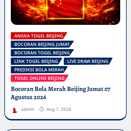
ANGKA TOGEL BEIJING
BOCORAN BEIJING JUMAT
BOCORAN TOGEL BEIJING
LINK TOGEL BEIJING
LIVE DRAW BEIJING
PREDIKSI BOLA MERAH
TOGEL ONLINE BEIJING
Bocoran Bola Merah Beijing Jumat 07
Agustus 2026
admin
Aug 7, 2026