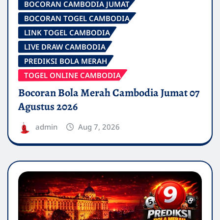
BOCORAN CAMBODIA JUMAT
BOCORAN TOGEL CAMBODIA
LINK TOGEL CAMBODIA
LIVE DRAW CAMBODIA
PREDIKSI BOLA MERAH
TOGEL ONLINE CAMBODIA
Bocoran Bola Merah Cambodia Jumat 07
Agustus 2026
admin
Aug 7, 2026