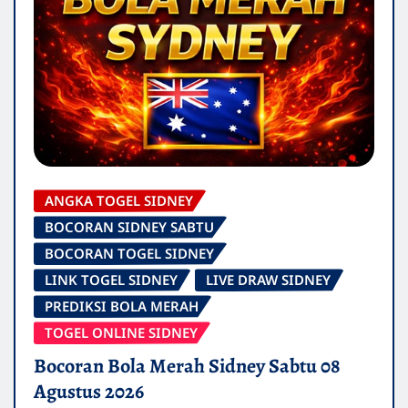
ANGKA TOGEL SIDNEY
BOCORAN SIDNEY SABTU
BOCORAN TOGEL SIDNEY
LINK TOGEL SIDNEY
LIVE DRAW SIDNEY
PREDIKSI BOLA MERAH
TOGEL ONLINE SIDNEY
Bocoran Bola Merah Sidney Sabtu 08
Agustus 2026