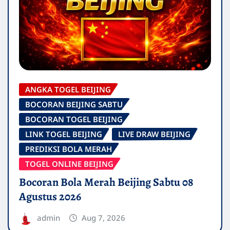
ANGKA TOGEL BEIJING
BOCORAN BEIJING SABTU
BOCORAN TOGEL BEIJING
LINK TOGEL BEIJING
LIVE DRAW BEIJING
PREDIKSI BOLA MERAH
TOGEL ONLINE BEIJING
Bocoran Bola Merah Beijing Sabtu 08
Agustus 2026
admin
Aug 7, 2026