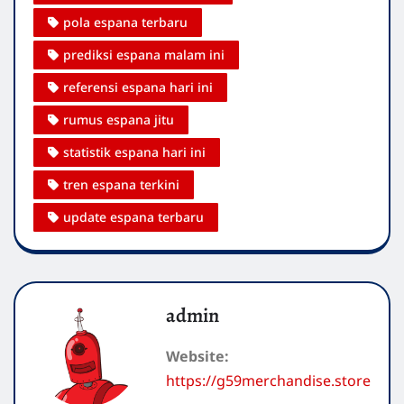
pola espana terbaru
prediksi espana malam ini
referensi espana hari ini
rumus espana jitu
statistik espana hari ini
tren espana terkini
update espana terbaru
admin
Website:
https://g59merchandise.store