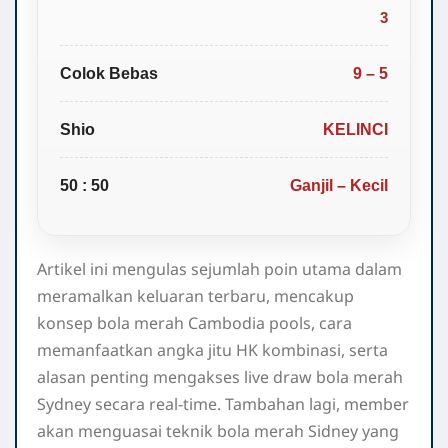
3
Colok Bebas
9 – 5
Shio
KELINCI
50 : 50
Ganjil – Kecil
Artikel ini mengulas sejumlah poin utama dalam
meramalkan keluaran terbaru, mencakup
konsep bola merah Cambodia pools, cara
memanfaatkan angka jitu HK kombinasi, serta
alasan penting mengakses live draw bola merah
Sydney secara real-time. Tambahan lagi, member
akan menguasai teknik bola merah Sidney yang