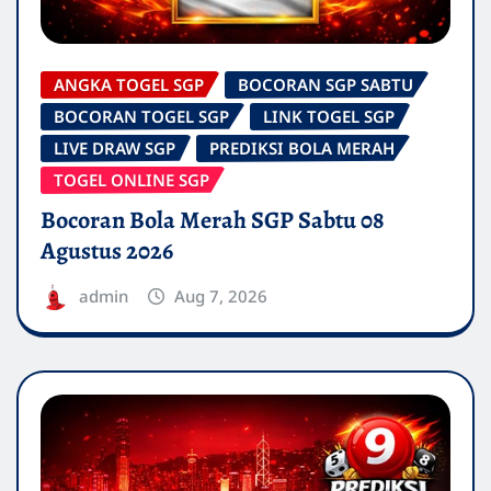
ANGKA TOGEL SGP
BOCORAN SGP SABTU
BOCORAN TOGEL SGP
LINK TOGEL SGP
LIVE DRAW SGP
PREDIKSI BOLA MERAH
TOGEL ONLINE SGP
Bocoran Bola Merah SGP Sabtu 08
Agustus 2026
admin
Aug 7, 2026