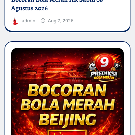
Agustus 2026
admin
Aug 7, 2026