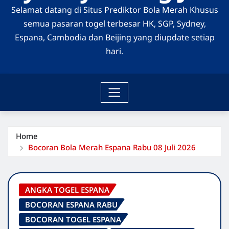
Selamat datang di Situs Prediktor Bola Merah Khusus
semua pasaran togel terbesar HK, SGP, Sydney,
Espana, Cambodia dan Beijing yang diupdate setiap
hari.
Home
Bocoran Bola Merah Espana Rabu 08 Juli 2026
ANGKA TOGEL ESPANA
BOCORAN ESPANA RABU
BOCORAN TOGEL ESPANA