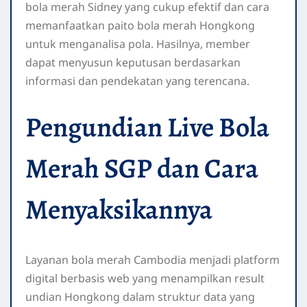
bola merah Sidney yang cukup efektif dan cara
memanfaatkan paito bola merah Hongkong
untuk menganalisa pola. Hasilnya, member
dapat menyusun keputusan berdasarkan
informasi dan pendekatan yang terencana.
Pengundian Live Bola
Merah SGP dan Cara
Menyaksikannya
Layanan bola merah Cambodia menjadi platform
digital berbasis web yang menampilkan result
undian Hongkong dalam struktur data yang