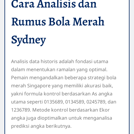
Cara Analisis dan
Rumus Bola Merah
Sydney
Analisis data historis adalah fondasi utama
dalam menentukan ramalan yang optimal.
Pemain mengandalkan beberapa strategi bola
merah Singapore yang memiliki akurasi baik,
yakni formula kontrol berdasarkan As angka
utama seperti 0135689, 0134589, 0245789, dan
1236789. Metode kontrol berdasarkan Ekor
angka juga dioptimalkan untuk menganalisa
prediksi angka berikutnya.