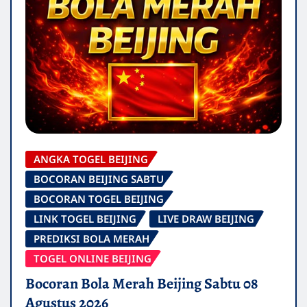
ANGKA TOGEL BEIJING
BOCORAN BEIJING SABTU
BOCORAN TOGEL BEIJING
LINK TOGEL BEIJING
LIVE DRAW BEIJING
PREDIKSI BOLA MERAH
TOGEL ONLINE BEIJING
Bocoran Bola Merah Beijing Sabtu 08
Agustus 2026