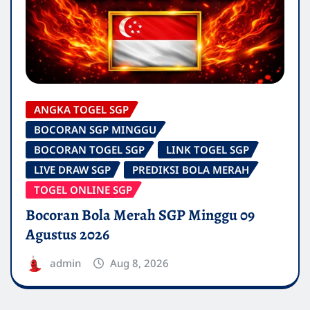
ANGKA TOGEL SGP
BOCORAN SGP MINGGU
BOCORAN TOGEL SGP
LINK TOGEL SGP
LIVE DRAW SGP
PREDIKSI BOLA MERAH
TOGEL ONLINE SGP
Bocoran Bola Merah SGP Minggu 09
Agustus 2026
admin
Aug 8, 2026