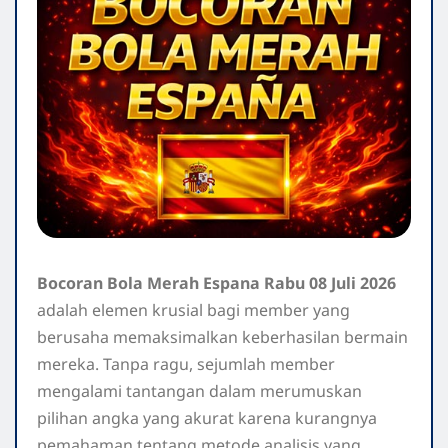
Bocoran Bola Merah Espana Rabu 08 Juli 2026
adalah elemen krusial bagi member yang
berusaha memaksimalkan keberhasilan bermain
mereka. Tanpa ragu, sejumlah member
mengalami tantangan dalam merumuskan
pilihan angka yang akurat karena kurangnya
pemahaman tentang metode analisis yang