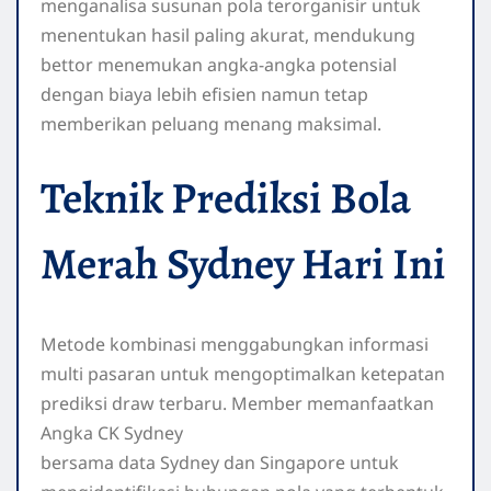
menganalisa susunan pola terorganisir untuk
menentukan hasil paling akurat, mendukung
bettor menemukan angka-angka potensial
dengan biaya lebih efisien namun tetap
memberikan peluang menang maksimal.
Teknik Prediksi Bola
Merah Sydney Hari Ini
Metode kombinasi menggabungkan informasi
multi pasaran untuk mengoptimalkan ketepatan
prediksi draw terbaru. Member memanfaatkan
Angka CK Sydney
bersama data Sydney dan Singapore untuk