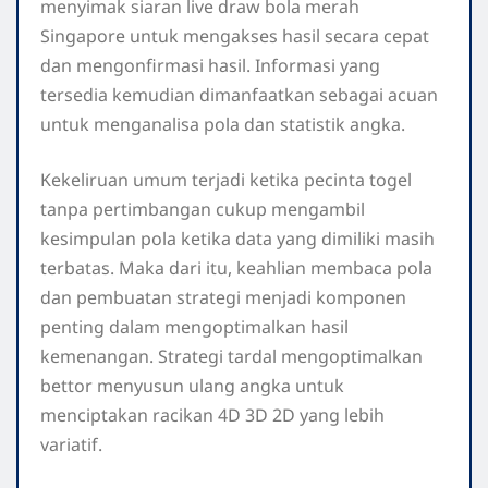
menyimak siaran live draw bola merah
Singapore untuk mengakses hasil secara cepat
dan mengonfirmasi hasil. Informasi yang
tersedia kemudian dimanfaatkan sebagai acuan
untuk menganalisa pola dan statistik angka.
Kekeliruan umum terjadi ketika pecinta togel
tanpa pertimbangan cukup mengambil
kesimpulan pola ketika data yang dimiliki masih
terbatas. Maka dari itu, keahlian membaca pola
dan pembuatan strategi menjadi komponen
penting dalam mengoptimalkan hasil
kemenangan. Strategi tardal mengoptimalkan
bettor menyusun ulang angka untuk
menciptakan racikan 4D 3D 2D yang lebih
variatif.