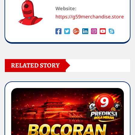
Website:
https://g59merchandise.store
RELATED STORY