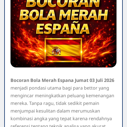
Bocoran Bola Merah Espana Jumat 03 Juli 2026
menjadi pondasi utama bagi para bettor yang
mengincar meningkatkan peluang kemenangan
mereka. Tanpa ragu, tidak sedikit pemain
menjumpai kesulitan dalam merumuskan
kombinasi angka yang tepat karena rendahnya
referensi tentang teknik analisa yang akurat.