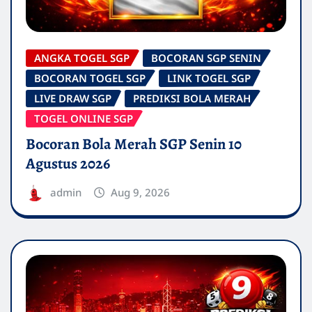
ANGKA TOGEL SGP
BOCORAN SGP SENIN
BOCORAN TOGEL SGP
LINK TOGEL SGP
LIVE DRAW SGP
PREDIKSI BOLA MERAH
TOGEL ONLINE SGP
Bocoran Bola Merah SGP Senin 10
Agustus 2026
admin
Aug 9, 2026