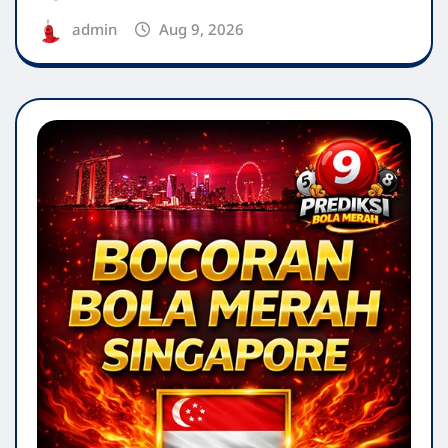
admin
Aug 9, 2026