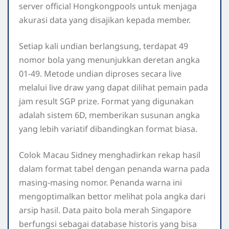
server official Hongkongpools untuk menjaga
akurasi data yang disajikan kepada member.
Setiap kali undian berlangsung, terdapat 49
nomor bola yang menunjukkan deretan angka
01-49. Metode undian diproses secara live
melalui live draw yang dapat dilihat pemain pada
jam result SGP prize. Format yang digunakan
adalah sistem 6D, memberikan susunan angka
yang lebih variatif dibandingkan format biasa.
Colok Macau Sidney menghadirkan rekap hasil
dalam format tabel dengan penanda warna pada
masing-masing nomor. Penanda warna ini
mengoptimalkan bettor melihat pola angka dari
arsip hasil. Data paito bola merah Singapore
berfungsi sebagai database historis yang bisa