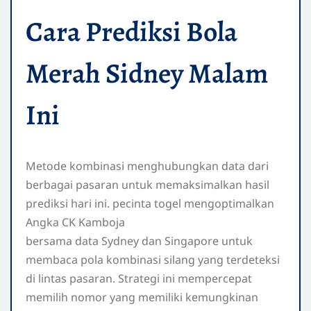
Cara Prediksi Bola
Merah Sidney Malam
Ini
Metode kombinasi menghubungkan data dari
berbagai pasaran untuk memaksimalkan hasil
prediksi hari ini. pecinta togel mengoptimalkan
Angka CK Kamboja
bersama data Sydney dan Singapore untuk
membaca pola kombinasi silang yang terdeteksi
di lintas pasaran. Strategi ini mempercepat
memilih nomor yang memiliki kemungkinan