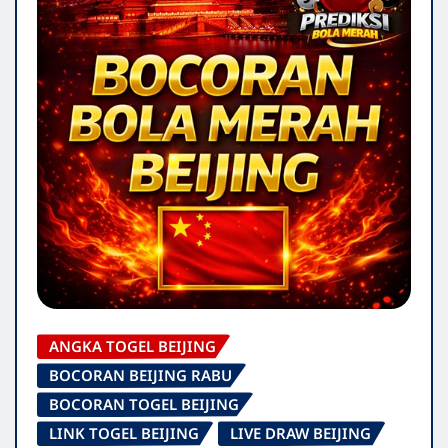
ANGKA TOGEL BEIJING
BOCORAN BEIJING RABU
BOCORAN TOGEL BEIJING
LINK TOGEL BEIJING
LIVE DRAW BEIJING