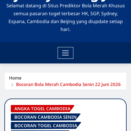
Selamat datang di Situs Prediktor Bola Merah Khusus
semua pasaran togel terbesar HK, SGP, Sydney,
Espana, Cambodia dan Beijing yang diupdate setiap
hari.
Home
Bocoran Bola Merah Cambodia Senin 22 Juni 2026
ANGKA TOGEL CAMBODIA
BOCORAN CAMBODIA SENIN
BOCORAN TOGEL CAMBODIA