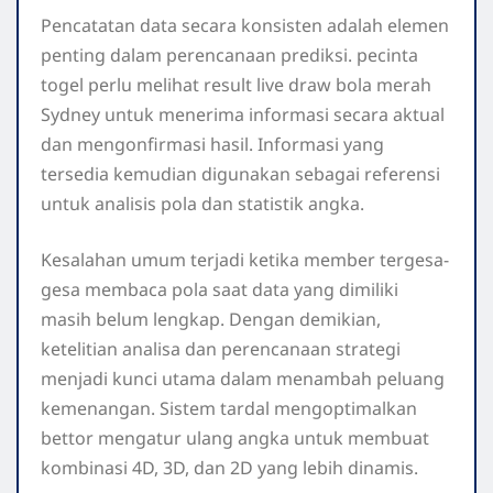
Pencatatan data secara konsisten adalah elemen
penting dalam perencanaan prediksi. pecinta
togel perlu melihat result live draw bola merah
Sydney untuk menerima informasi secara aktual
dan mengonfirmasi hasil. Informasi yang
tersedia kemudian digunakan sebagai referensi
untuk analisis pola dan statistik angka.
Kesalahan umum terjadi ketika member tergesa-
gesa membaca pola saat data yang dimiliki
masih belum lengkap. Dengan demikian,
ketelitian analisa dan perencanaan strategi
menjadi kunci utama dalam menambah peluang
kemenangan. Sistem tardal mengoptimalkan
bettor mengatur ulang angka untuk membuat
kombinasi 4D, 3D, dan 2D yang lebih dinamis.