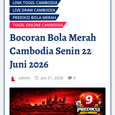
LINK TOGEL CAMBODIA
LIVE DRAW CAMBODIA
PREDIKSI BOLA MERAH
TOGEL ONLINE CAMBODIA
Bocoran Bola Merah
Cambodia Senin 22
Juni 2026
admin
Jun 21, 2026
0