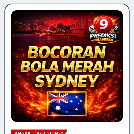
ANGKA TOGEL SIDNEY