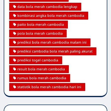
data bola merah cambodia lengkap
kombinasi angka bola merah cambodia
paito bola merah cambodia
pola bola merah cambodia
prediksi bola merah cambodia malam ini
prediksi cambodia bola merah paling akurat
prediksi togel cambodia
result bola merah cambodia
rumus bola merah cambodia
statistik bola merah cambodia hari ini