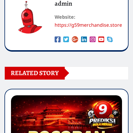
admin
Website:
https://g59merchandise.store
RELATED STORY