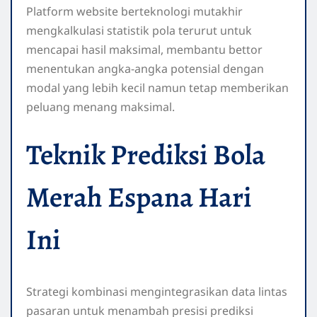
Platform website berteknologi mutakhir
mengkalkulasi statistik pola terurut untuk
mencapai hasil maksimal, membantu bettor
menentukan angka-angka potensial dengan
modal yang lebih kecil namun tetap memberikan
peluang menang maksimal.
Teknik Prediksi Bola
Merah Espana Hari
Ini
Strategi kombinasi mengintegrasikan data lintas
pasaran untuk menambah presisi prediksi