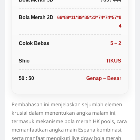
Bola Merah 2D
66*89*11*89*85*22*74*74*57*8
4
Colok Bebas
5 – 2
Shio
TIKUS
50 : 50
Genap – Besar
Pembahasan ini menjelaskan sejumlah elemen
krusial dalam menentukan angka malam ini,
termasuk mekanisme bola merah HK pools, cara
memanfaatkan angka main Espana kombinasi,
serta manfaat mengikuti live draw bola merah