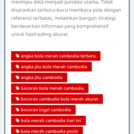
meninjau data menjadi pondasi utama. Tidak
disarankan terburu-buru membaca pola dengan
referensi terbatas, melainkan bangun strategi
berdasarkan informasi yang komprehensif
untuk hasil paling akurat.
angka bola merah cambodia terbaru
angka jitu bola merah cambodia
angka jitu cambodia
bocoran bola merah cambodia
bocoran cambodia bola merah akurat
bocoran togel cambodia
bola merah cambodia hari ini
bola merah cambodia pools