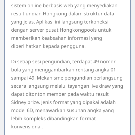
sistem online berbasis web yang menyediakan
result undian Hongkong dalam struktur data
yang jelas. Aplikasi ini langsung terkoneksi
dengan server pusat Hongkongpools untuk
memberikan keabsahan informasi yang
diperlihatkan kepada pengguna.
Di setiap sesi pengundian, terdapat 49 nomor
bola yang menggambarkan rentang angka 01
sampai 49. Mekanisme pengundian berlangsung
secara langsung melalui tayangan live draw yang
dapat ditonton member pada waktu result
Sidney prize. Jenis format yang dipakai adalah
model 6D, menawarkan susunan angka yang
lebih kompleks dibandingkan format
konvensional.