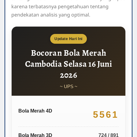
karena terbatasnya pengetahuan tentang
pendekatan analisis yang optimal.
Update Hari Ini
Bocoran Bola Merah
Cambodia Selasa 16 Juni
2026
~ UPS ~
Bola Merah 4D
5561
Bola Merah 3D
724 / 891