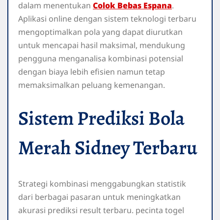
dalam menentukan
Colok Bebas Espana
.
Aplikasi online dengan sistem teknologi terbaru
mengoptimalkan pola yang dapat diurutkan
untuk mencapai hasil maksimal, mendukung
pengguna menganalisa kombinasi potensial
dengan biaya lebih efisien namun tetap
memaksimalkan peluang kemenangan.
Sistem Prediksi Bola
Merah Sidney Terbaru
Strategi kombinasi menggabungkan statistik
dari berbagai pasaran untuk meningkatkan
akurasi prediksi result terbaru. pecinta togel