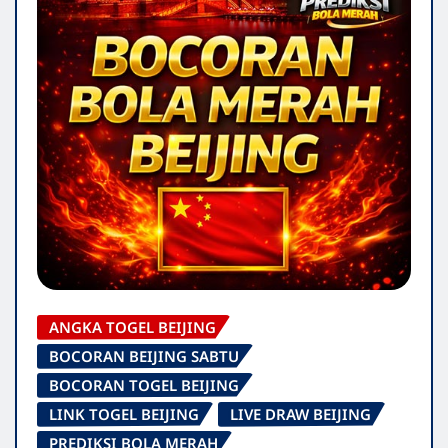
ANGKA TOGEL BEIJING
BOCORAN BEIJING SABTU
BOCORAN TOGEL BEIJING
LINK TOGEL BEIJING
LIVE DRAW BEIJING
PREDIKSI BOLA MERAH