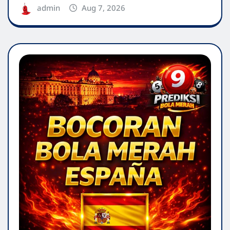
admin
Aug 7, 2026