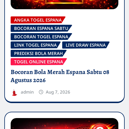
ANGKA TOGEL ESPANA
BOCORAN ESPANA SABTU
BOCORAN TOGEL ESPANA
LINK TOGEL ESPANA
LIVE DRAW ESPANA
PREDIKSI BOLA MERAH
TOGEL ONLINE ESPANA
Bocoran Bola Merah Espana Sabtu 08
Agustus 2026
admin
Aug 7, 2026