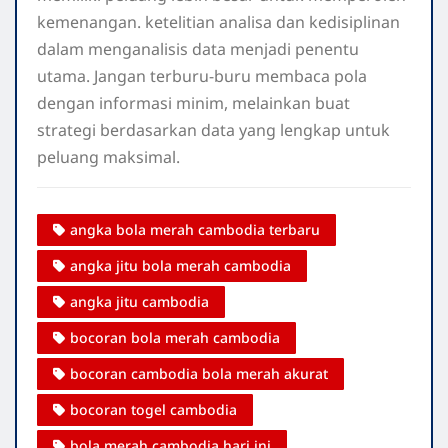
kemenangan. ketelitian analisa dan kedisiplinan
dalam menganalisis data menjadi penentu
utama. Jangan terburu-buru membaca pola
dengan informasi minim, melainkan buat
strategi berdasarkan data yang lengkap untuk
peluang maksimal.
angka bola merah cambodia terbaru
angka jitu bola merah cambodia
angka jitu cambodia
bocoran bola merah cambodia
bocoran cambodia bola merah akurat
bocoran togel cambodia
bola merah cambodia hari ini