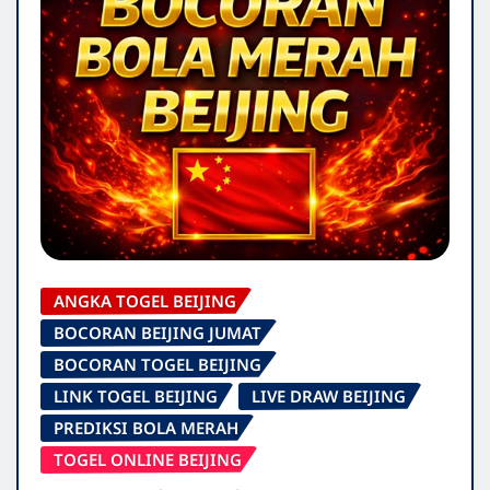
ANGKA TOGEL BEIJING
BOCORAN BEIJING JUMAT
BOCORAN TOGEL BEIJING
LINK TOGEL BEIJING
LIVE DRAW BEIJING
PREDIKSI BOLA MERAH
TOGEL ONLINE BEIJING