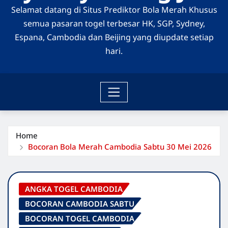
Selamat datang di Situs Prediktor Bola Merah Khusus
semua pasaran togel terbesar HK, SGP, Sydney,
Espana, Cambodia dan Beijing yang diupdate setiap
hari.
Home
Bocoran Bola Merah Cambodia Sabtu 30 Mei 2026
ANGKA TOGEL CAMBODIA
BOCORAN CAMBODIA SABTU
BOCORAN TOGEL CAMBODIA