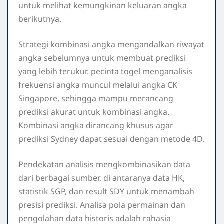
untuk melihat kemungkinan keluaran angka
berikutnya.
Strategi kombinasi angka mengandalkan riwayat
angka sebelumnya untuk membuat prediksi
yang lebih terukur. pecinta togel menganalisis
frekuensi angka muncul melalui angka CK
Singapore, sehingga mampu merancang
prediksi akurat untuk kombinasi angka.
Kombinasi angka dirancang khusus agar
prediksi Sydney dapat sesuai dengan metode 4D.
Pendekatan analisis mengkombinasikan data
dari berbagai sumber, di antaranya data HK,
statistik SGP, dan result SDY untuk menambah
presisi prediksi. Analisa pola permainan dan
pengolahan data historis adalah rahasia