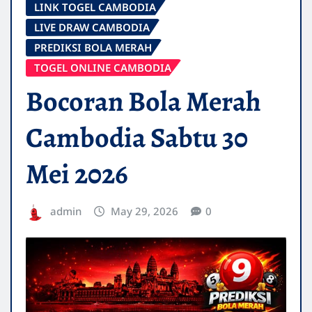
LINK TOGEL CAMBODIA
LIVE DRAW CAMBODIA
PREDIKSI BOLA MERAH
TOGEL ONLINE CAMBODIA
Bocoran Bola Merah
Cambodia Sabtu 30
Mei 2026
admin
May 29, 2026
0