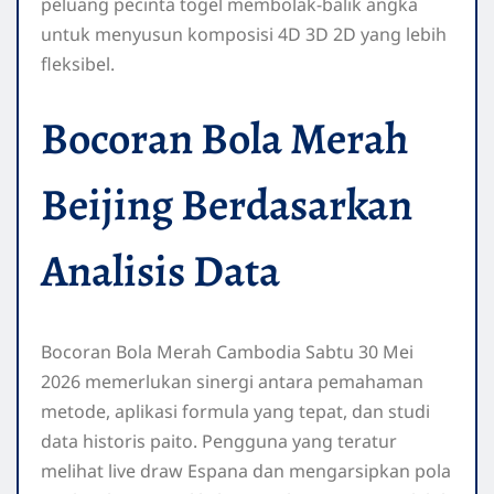
peluang pecinta togel membolak-balik angka
untuk menyusun komposisi 4D 3D 2D yang lebih
fleksibel.
Bocoran Bola Merah
Beijing Berdasarkan
Analisis Data
Bocoran Bola Merah Cambodia Sabtu 30 Mei
2026 memerlukan sinergi antara pemahaman
metode, aplikasi formula yang tepat, dan studi
data historis paito. Pengguna yang teratur
melihat live draw Espana dan mengarsipkan pola