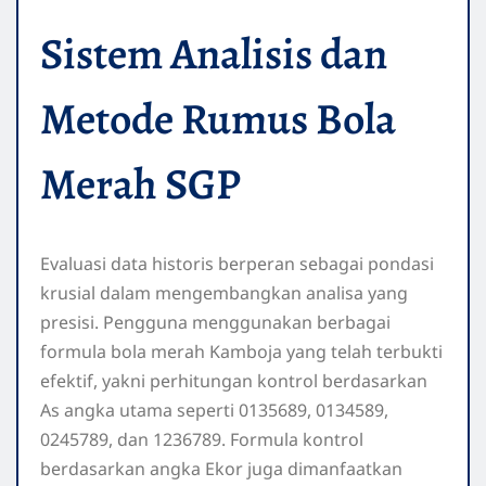
Sistem Analisis dan
Metode Rumus Bola
Merah SGP
Evaluasi data historis berperan sebagai pondasi
krusial dalam mengembangkan analisa yang
presisi. Pengguna menggunakan berbagai
formula bola merah Kamboja yang telah terbukti
efektif, yakni perhitungan kontrol berdasarkan
As angka utama seperti 0135689, 0134589,
0245789, dan 1236789. Formula kontrol
berdasarkan angka Ekor juga dimanfaatkan