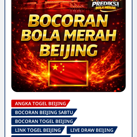
ANGKA TOGEL BEIJING
BOCORAN BEIJING SABTU
BOCORAN TOGEL BEIJING
LINK TOGEL BEIJING
LIVE DRAW BEIJING