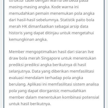
struktur tabel dengan warna berbeda pada
masing-masing angka. Kode warna ini
memudahkan pemain menemukan pola angka
dari hasil-hasil sebelumnya. Statistik paito bola
merah HK dimanfaatkan sebagai arsip data
historis yang dapat ditinjau untuk mengetahui
kemungkinan angka.
Member mengoptimalkan hasil dari siaran live
draw bola merah Singapore untuk menentukan
prediksi prediksi angka berikutnya di hasil
selanjutnya. Data yang diberikan memfasilitasi
evaluasi mendalam terhadap pola angka
berulang. Aplikasi ini memfasilitasi sistem analisa
pola yang dapat diorganisir, memudahkan
member dalam menentukan kombinasi potensial
untuk hasil berikutnya.