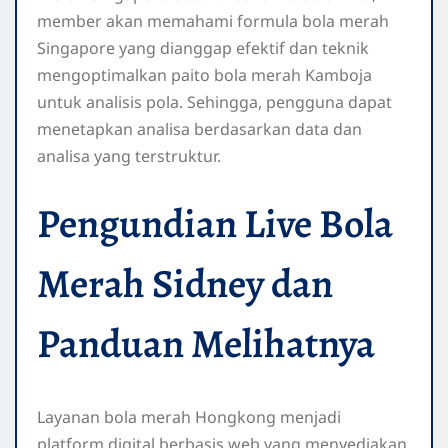
member akan memahami formula bola merah
Singapore yang dianggap efektif dan teknik
mengoptimalkan paito bola merah Kamboja
untuk analisis pola. Sehingga, pengguna dapat
menetapkan analisa berdasarkan data dan
analisa yang terstruktur.
Pengundian Live Bola
Merah Sidney dan
Panduan Melihatnya
Layanan bola merah Hongkong menjadi
platform digital berbasis web yang menyediakan