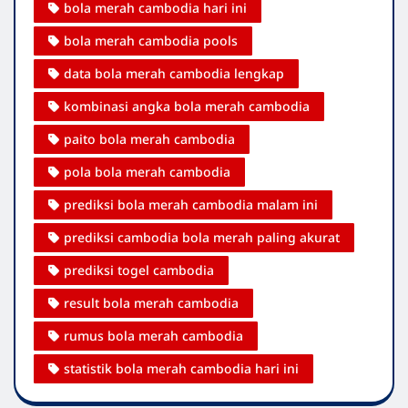
bola merah cambodia hari ini
bola merah cambodia pools
data bola merah cambodia lengkap
kombinasi angka bola merah cambodia
paito bola merah cambodia
pola bola merah cambodia
prediksi bola merah cambodia malam ini
prediksi cambodia bola merah paling akurat
prediksi togel cambodia
result bola merah cambodia
rumus bola merah cambodia
statistik bola merah cambodia hari ini