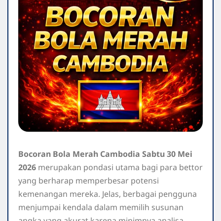
Bocoran Bola Merah Cambodia Sabtu 30 Mei
2026
merupakan pondasi utama bagi para bettor
yang berharap memperbesar potensi
kemenangan mereka. Jelas, berbagai pengguna
menjumpai kendala dalam memilih susunan
angka yang akurat karena minimnya analisa