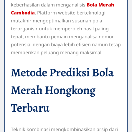
keberhasilan dalam menganalisis
Bola Merah
Cambodia
. Platform website berteknologi
mutakhir mengoptimalkan susunan pola
terorganisir untuk memperoleh hasil paling
tepat, membantu pemain menganalisa nomor
potensial dengan biaya lebih efisien namun tetap
memberikan peluang menang maksimal.
Metode Prediksi Bola
Merah Hongkong
Terbaru
Teknik kombinasi mengkombinasikan arsip dari