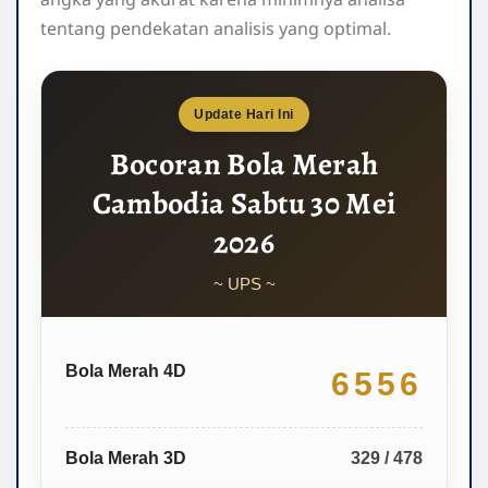
tentang pendekatan analisis yang optimal.
Update Hari Ini
Bocoran Bola Merah
Cambodia Sabtu 30 Mei
2026
~ UPS ~
Bola Merah 4D
6556
Bola Merah 3D
329 / 478