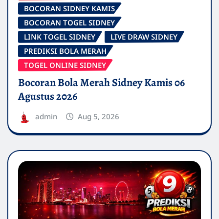
BOCORAN SIDNEY KAMIS
BOCORAN TOGEL SIDNEY
LINK TOGEL SIDNEY
LIVE DRAW SIDNEY
PREDIKSI BOLA MERAH
TOGEL ONLINE SIDNEY
Bocoran Bola Merah Sidney Kamis 06
Agustus 2026
admin
Aug 5, 2026