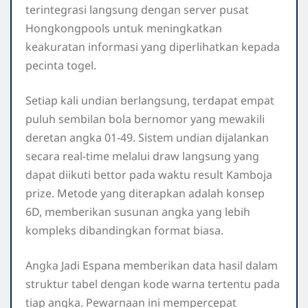
terintegrasi langsung dengan server pusat
Hongkongpools untuk meningkatkan
keakuratan informasi yang diperlihatkan kepada
pecinta togel.
Setiap kali undian berlangsung, terdapat empat
puluh sembilan bola bernomor yang mewakili
deretan angka 01-49. Sistem undian dijalankan
secara real-time melalui draw langsung yang
dapat diikuti bettor pada waktu result Kamboja
prize. Metode yang diterapkan adalah konsep
6D, memberikan susunan angka yang lebih
kompleks dibandingkan format biasa.
Angka Jadi Espana memberikan data hasil dalam
struktur tabel dengan kode warna tertentu pada
tiap angka. Pewarnaan ini mempercepat