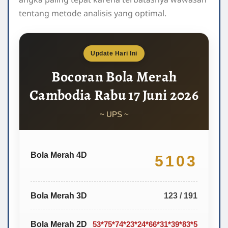
tentang metode analisis yang optimal.
Update Hari Ini
Bocoran Bola Merah
Cambodia Rabu 17 Juni 2026
~ UPS ~
Bola Merah 4D
5103
Bola Merah 3D
123 / 191
Bola Merah 2D
53*75*74*23*24*66*31*39*83*5