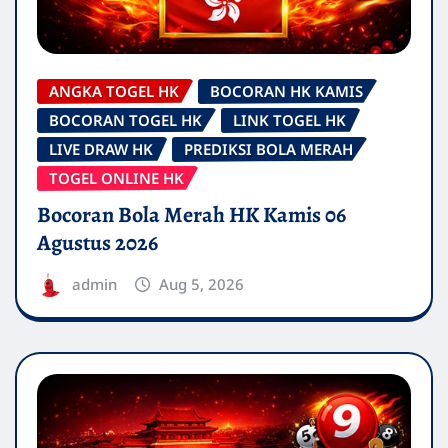
ANGKA TOGEL HK
BOCORAN HK KAMIS
BOCORAN TOGEL HK
LINK TOGEL HK
LIVE DRAW HK
PREDIKSI BOLA MERAH
TOGEL ONLINE HK
Bocoran Bola Merah HK Kamis 06
Agustus 2026
admin
Aug 5, 2026