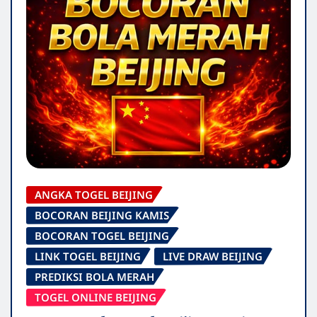
ANGKA TOGEL BEIJING
BOCORAN BEIJING KAMIS
BOCORAN TOGEL BEIJING
LINK TOGEL BEIJING
LIVE DRAW BEIJING
PREDIKSI BOLA MERAH
TOGEL ONLINE BEIJING