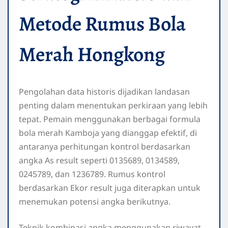
Metode Rumus Bola
Merah Hongkong
Pengolahan data historis dijadikan landasan
penting dalam menentukan perkiraan yang lebih
tepat. Pemain menggunakan berbagai formula
bola merah Kamboja yang dianggap efektif, di
antaranya perhitungan kontrol berdasarkan
angka As result seperti 0135689, 0134589,
0245789, dan 1236789. Rumus kontrol
berdasarkan Ekor result juga diterapkan untuk
menemukan potensi angka berikutnya.
Teknik kombinasi angka menggunakan riwayat