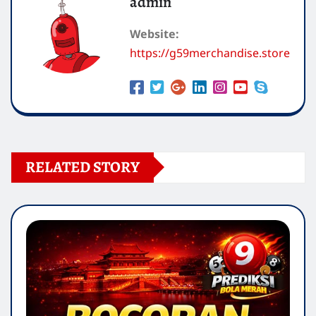
admin
Website:
https://g59merchandise.store
RELATED STORY