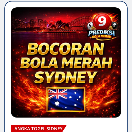
ANGKA TOGEL SIDNEY