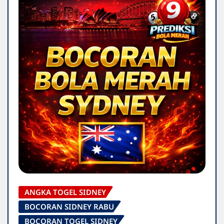
ANGKA TOGEL SIDNEY
BOCORAN SIDNEY RABU
BOCORAN TOGEL SIDNEY