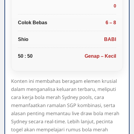
0
Colok Bebas
6 – 8
Shio
BABI
50 : 50
Genap – Kecil
Konten ini membahas beragam elemen krusial
dalam menganalisa keluaran terbaru, meliputi
cara kerja bola merah Sydney pools, cara
memanfaatkan ramalan SGP kombinasi, serta
alasan penting memantau live draw bola merah
Sydney secara real-time. Lebih lanjut, pecinta
togel akan mempelajari rumus bola merah