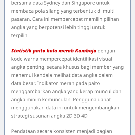
bersama data Sydney dan Singapore untuk
membaca pola silang yang terbentuk di multi
pasaran. Cara ini mempercepat memilih pilihan
angka yang berpotensi lebih tinggi untuk
terpilih.
Statistik paito bola merah Kamboja
dengan
kode warna mempercepat identifikasi visual
angka penting, secara khusus bagi member yang
menemui kendala melihat data angka dalam
data besar. Indikator merah pada paito
menggambarkan angka yang kerap muncul dan
angka minim kemunculan. Pengguna dapat
menggunakan data ini untuk mengembangkan
strategi susunan angka 2D 3D 4D.
Pendataan secara konsisten menjadi bagian