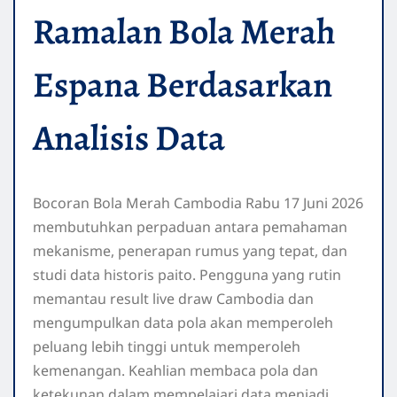
Ramalan Bola Merah
Espana Berdasarkan
Analisis Data
Bocoran Bola Merah Cambodia Rabu 17 Juni 2026
membutuhkan perpaduan antara pemahaman
mekanisme, penerapan rumus yang tepat, dan
studi data historis paito. Pengguna yang rutin
memantau result live draw Cambodia dan
mengumpulkan data pola akan memperoleh
peluang lebih tinggi untuk memperoleh
kemenangan. Keahlian membaca pola dan
ketekunan dalam mempelajari data menjadi