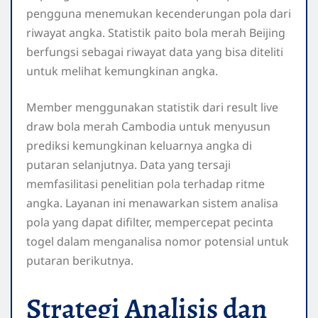
pengguna menemukan kecenderungan pola dari
riwayat angka. Statistik paito bola merah Beijing
berfungsi sebagai riwayat data yang bisa diteliti
untuk melihat kemungkinan angka.
Member menggunakan statistik dari result live
draw bola merah Cambodia untuk menyusun
prediksi kemungkinan keluarnya angka di
putaran selanjutnya. Data yang tersaji
memfasilitasi penelitian pola terhadap ritme
angka. Layanan ini menawarkan sistem analisa
pola yang dapat difilter, mempercepat pecinta
togel dalam menganalisa nomor potensial untuk
putaran berikutnya.
Strategi Analisis dan