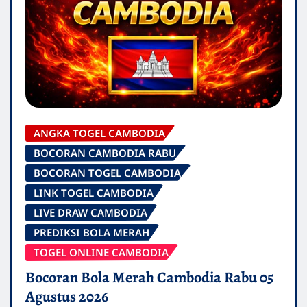
ANGKA TOGEL CAMBODIA
BOCORAN CAMBODIA RABU
BOCORAN TOGEL CAMBODIA
LINK TOGEL CAMBODIA
LIVE DRAW CAMBODIA
PREDIKSI BOLA MERAH
TOGEL ONLINE CAMBODIA
Bocoran Bola Merah Cambodia Rabu 05
Agustus 2026