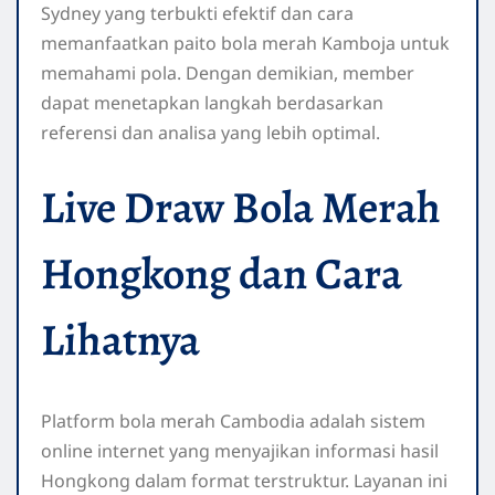
Sydney yang terbukti efektif dan cara
memanfaatkan paito bola merah Kamboja untuk
memahami pola. Dengan demikian, member
dapat menetapkan langkah berdasarkan
referensi dan analisa yang lebih optimal.
Live Draw Bola Merah
Hongkong dan Cara
Lihatnya
Platform bola merah Cambodia adalah sistem
online internet yang menyajikan informasi hasil
Hongkong dalam format terstruktur. Layanan ini