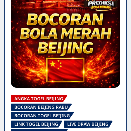
ANGKA TOGEL BEIJING
BOCORAN BEIJING RABU
BOCORAN TOGEL BEIJING
LINK TOGEL BEIJING
LIVE DRAW BEIJING