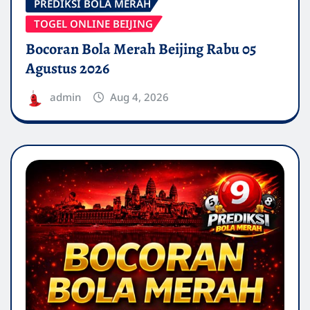
PREDIKSI BOLA MERAH
TOGEL ONLINE BEIJING
Bocoran Bola Merah Beijing Rabu 05
Agustus 2026
admin
Aug 4, 2026