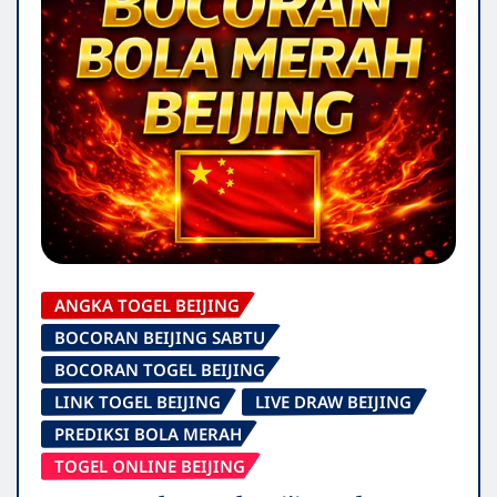
ANGKA TOGEL BEIJING
BOCORAN BEIJING SABTU
BOCORAN TOGEL BEIJING
LINK TOGEL BEIJING
LIVE DRAW BEIJING
PREDIKSI BOLA MERAH
TOGEL ONLINE BEIJING