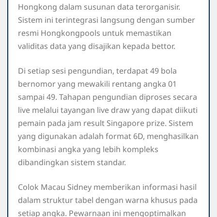
Hongkong dalam susunan data terorganisir.
Sistem ini terintegrasi langsung dengan sumber
resmi Hongkongpools untuk memastikan
validitas data yang disajikan kepada bettor.
Di setiap sesi pengundian, terdapat 49 bola
bernomor yang mewakili rentang angka 01
sampai 49. Tahapan pengundian diproses secara
live melalui tayangan live draw yang dapat diikuti
pemain pada jam result Singapore prize. Sistem
yang digunakan adalah format 6D, menghasilkan
kombinasi angka yang lebih kompleks
dibandingkan sistem standar.
Colok Macau Sidney memberikan informasi hasil
dalam struktur tabel dengan warna khusus pada
setiap angka. Pewarnaan ini mengoptimalkan