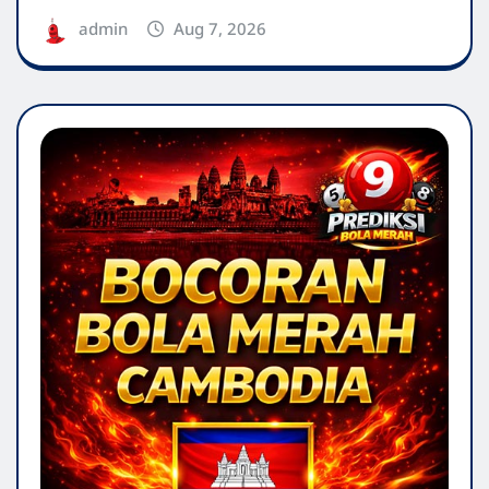
admin
Aug 7, 2026