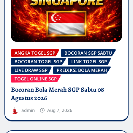
ANGKA TOGEL SGP
BOCORAN SGP SABTU
BOCORAN TOGEL SGP
LINK TOGEL SGP
LIVE DRAW SGP
PREDIKSI BOLA MERAH
TOGEL ONLINE SGP
Bocoran Bola Merah SGP Sabtu 08
Agustus 2026
admin
Aug 7, 2026