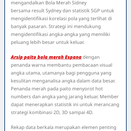
mengandalkan Bola Merah Sidney
bersama result Sydney dan statistik SGP untuk
mengidentifikasi korelasi pola yang terlihat di
banyak pasaran. Strategi ini mendukung
mengidentifikasi angka-angka yang memiliki
peluang lebih besar untuk keluar.
Arsip paito bola merah Espana
dengan
penanda warna membantu pembacaan visual
angka utama, utamanya bagi pengguna yang
kesulitan menganalisa angka dalam data besar.
Penanda merah pada paito menyorot hot
numbers dan angka yang jarang keluar. Member
dapat menerapkan statistik ini untuk merancang
strategi kombinasi 2D, 3D sampai 4D.
Rekap data berkala merupakan elemen penting