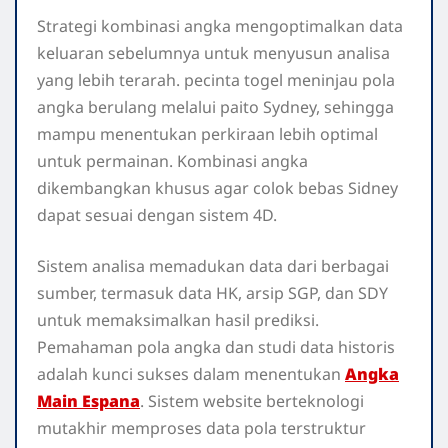
Strategi kombinasi angka mengoptimalkan data
keluaran sebelumnya untuk menyusun analisa
yang lebih terarah. pecinta togel meninjau pola
angka berulang melalui paito Sydney, sehingga
mampu menentukan perkiraan lebih optimal
untuk permainan. Kombinasi angka
dikembangkan khusus agar colok bebas Sidney
dapat sesuai dengan sistem 4D.
Sistem analisa memadukan data dari berbagai
sumber, termasuk data HK, arsip SGP, dan SDY
untuk memaksimalkan hasil prediksi.
Pemahaman pola angka dan studi data historis
adalah kunci sukses dalam menentukan
Angka
Main Espana
. Sistem website berteknologi
mutakhir memproses data pola terstruktur