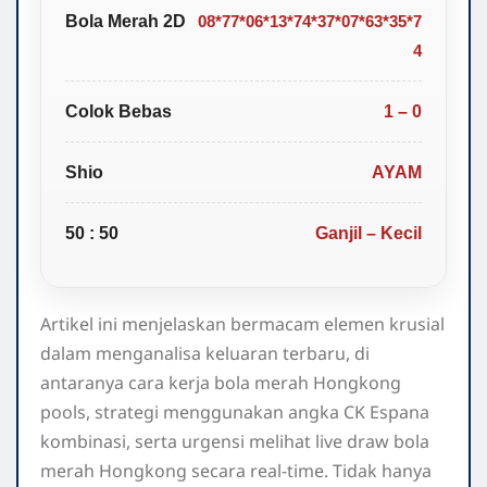
Bola Merah 2D
08*77*06*13*74*37*07*63*35*7
4
Colok Bebas
1 – 0
Shio
AYAM
50 : 50
Ganjil – Kecil
Artikel ini menjelaskan bermacam elemen krusial
dalam menganalisa keluaran terbaru, di
antaranya cara kerja bola merah Hongkong
pools, strategi menggunakan angka CK Espana
kombinasi, serta urgensi melihat live draw bola
merah Hongkong secara real-time. Tidak hanya