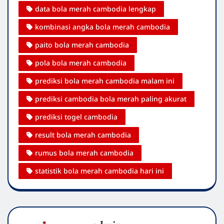
data bola merah cambodia lengkap
kombinasi angka bola merah cambodia
paito bola merah cambodia
pola bola merah cambodia
prediksi bola merah cambodia malam ini
prediksi cambodia bola merah paling akurat
prediksi togel cambodia
result bola merah cambodia
rumus bola merah cambodia
statistik bola merah cambodia hari ini