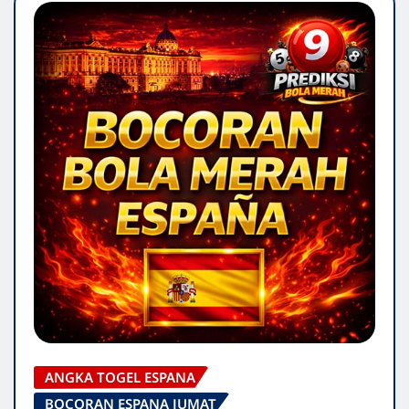
ANGKA TOGEL ESPANA
BOCORAN ESPANA JUMAT