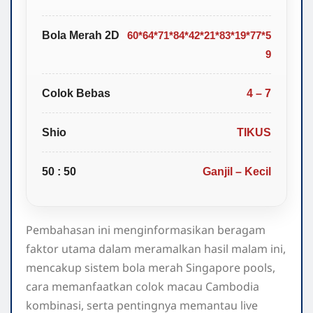
Bola Merah 2D
60*64*71*84*42*21*83*19*77*5
9
Colok Bebas
4 – 7
Shio
TIKUS
50 : 50
Ganjil – Kecil
Pembahasan ini menginformasikan beragam
faktor utama dalam meramalkan hasil malam ini,
mencakup sistem bola merah Singapore pools,
cara memanfaatkan colok macau Cambodia
kombinasi, serta pentingnya memantau live