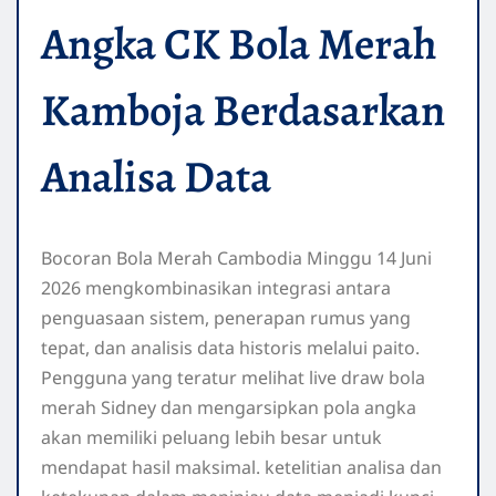
Angka CK Bola Merah
Kamboja Berdasarkan
Analisa Data
Bocoran Bola Merah Cambodia Minggu 14 Juni
2026 mengkombinasikan integrasi antara
penguasaan sistem, penerapan rumus yang
tepat, dan analisis data historis melalui paito.
Pengguna yang teratur melihat live draw bola
merah Sidney dan mengarsipkan pola angka
akan memiliki peluang lebih besar untuk
mendapat hasil maksimal. ketelitian analisa dan