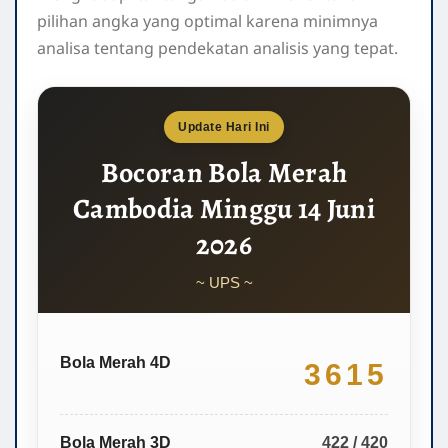
pilihan angka yang optimal karena minimnya
analisa tentang pendekatan analisis yang tepat.
Update Hari Ini
Bocoran Bola Merah
Cambodia Minggu 14 Juni
2026
~ UPS ~
Bola Merah 4D
3615
Bola Merah 3D
422 / 420