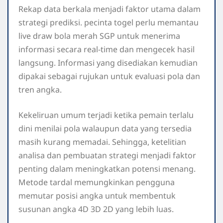
Rekap data berkala menjadi faktor utama dalam
strategi prediksi. pecinta togel perlu memantau
live draw bola merah SGP untuk menerima
informasi secara real-time dan mengecek hasil
langsung. Informasi yang disediakan kemudian
dipakai sebagai rujukan untuk evaluasi pola dan
tren angka.
Kekeliruan umum terjadi ketika pemain terlalu
dini menilai pola walaupun data yang tersedia
masih kurang memadai. Sehingga, ketelitian
analisa dan pembuatan strategi menjadi faktor
penting dalam meningkatkan potensi menang.
Metode tardal memungkinkan pengguna
memutar posisi angka untuk membentuk
susunan angka 4D 3D 2D yang lebih luas.