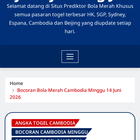
Selamat datang di Situs Prediktor Bola Merah Khusus
semua pasaran togel terbesar HK, SGP, Sydney,
Espana, Cambodia dan Beijing yang diupdate setiap
hari.
Home
Bocoran Bola Merah Cambodia Minggu 14 Juni
2026
ANGKA TOGEL CAMBODIA
BOCORAN CAMBODIA MINGGU