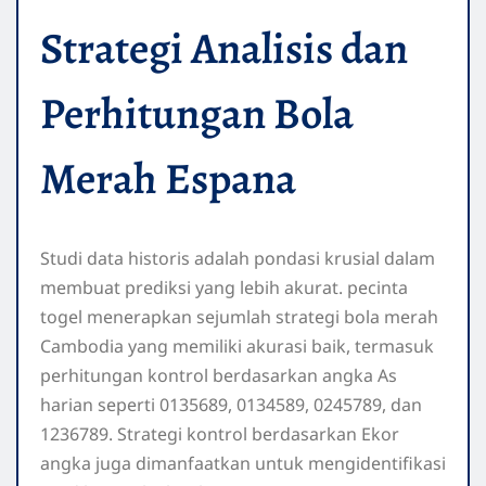
Strategi Analisis dan
Perhitungan Bola
Merah Espana
Studi data historis adalah pondasi krusial dalam
membuat prediksi yang lebih akurat. pecinta
togel menerapkan sejumlah strategi bola merah
Cambodia yang memiliki akurasi baik, termasuk
perhitungan kontrol berdasarkan angka As
harian seperti 0135689, 0134589, 0245789, dan
1236789. Strategi kontrol berdasarkan Ekor
angka juga dimanfaatkan untuk mengidentifikasi