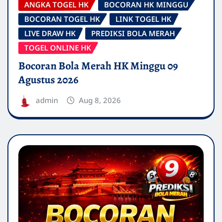
ANGKA TOGEL HK
BOCORAN HK MINGGU
BOCORAN TOGEL HK
LINK TOGEL HK
LIVE DRAW HK
PREDIKSI BOLA MERAH
TOGEL ONLINE HK
Bocoran Bola Merah HK Minggu 09
Agustus 2026
admin
Aug 8, 2026