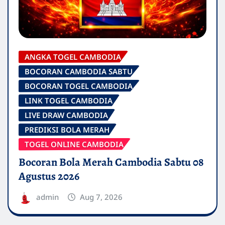
ANGKA TOGEL CAMBODIA
BOCORAN CAMBODIA SABTU
BOCORAN TOGEL CAMBODIA
LINK TOGEL CAMBODIA
LIVE DRAW CAMBODIA
PREDIKSI BOLA MERAH
TOGEL ONLINE CAMBODIA
Bocoran Bola Merah Cambodia Sabtu 08
Agustus 2026
admin
Aug 7, 2026