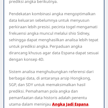
prediksi angka berikutnya.
Pendekatan kombinasi angka mengoptimalkan
data keluaran sebelumnya untuk menyusun
perkiraan lebih presisi. pecinta togel mengamati
frekuensi angka muncul melalui shio Sidney,
sehingga dapat menghasilkan analisa lebih tepat
untuk prediksi angka. Perpaduan angka
dirancang khusus agar data Espana dapat sesuai
dengan konsep 4D.
Sistem analisa menghubungkan referensi dari
berbagai data, di antaranya arsip Hongkong,
SGP, dan SDY untuk memaksimalkan hasil
prediksi. Pemahaman pola angka dan
pemanfaatan data historis adalah penentu
utama dalam meninjau
Angka Jadi Espana
.