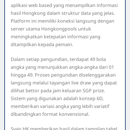
aplikasi web based yang menampilkan informasi
hasil Hongkong dalam struktur data yang jelas.
Platform ini memiliki koneksi langsung dengan
server utama Hongkongpools untuk
meningkatkan ketepatan informasi yang
ditampilkan kepada pemain.
Dalam setiap pengundian, terdapat 49 bola
angka yang menunjukkan angka-angka dari 01
hingga 49. Proses pengundian diselenggarakan
langsung melalui tayangan live draw yang dapat
dilihat bettor pada jam keluaran SGP prize.
Sistem yang digunakan adalah konsep 6D,
memberikan variasi angka yang lebih variatif
dibandingkan format konvensional.
Syair HK memberikan hasil dalam tampilan tabel