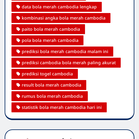
data bola merah cambodia lengkap
kombinasi angka bola merah cambodia
paito bola merah cambodia
pola bola merah cambodia
prediksi bola merah cambodia malam ini
prediksi cambodia bola merah paling akurat
prediksi togel cambodia
result bola merah cambodia
rumus bola merah cambodia
statistik bola merah cambodia hari ini