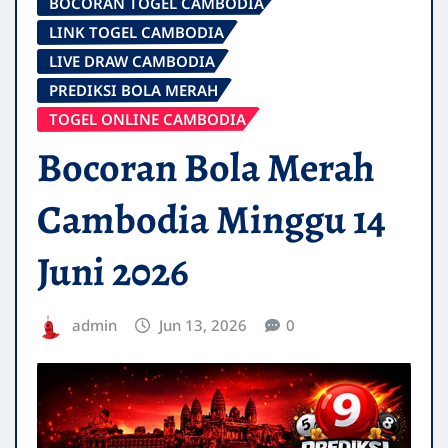
BOCORAN TOGEL CAMBODIA
LINK TOGEL CAMBODIA
LIVE DRAW CAMBODIA
PREDIKSI BOLA MERAH
TOGEL ONLINE CAMBODIA
Bocoran Bola Merah
Cambodia Minggu 14
Juni 2026
admin
Jun 13, 2026
0