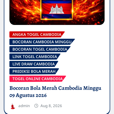
ANGKA TOGEL CAMBODIA
BOCORAN CAMBODIA MINGGU
BOCORAN TOGEL CAMBODIA
LINK TOGEL CAMBODIA
LIVE DRAW CAMBODIA
PREDIKSI BOLA MERAH
TOGEL ONLINE CAMBODIA
Bocoran Bola Merah Cambodia Minggu
09 Agustus 2026
admin
Aug 8, 2026