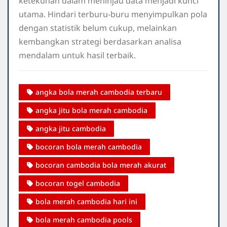
ketekunan dalam meninjau data menjadi kunci
utama. Hindari terburu-buru menyimpulkan pola
dengan statistik belum cukup, melainkan
kembangkan strategi berdasarkan analisa
mendalam untuk hasil terbaik.
angka bola merah cambodia terbaru
angka jitu bola merah cambodia
angka jitu cambodia
bocoran bola merah cambodia
bocoran cambodia bola merah akurat
bocoran togel cambodia
bola merah cambodia hari ini
bola merah cambodia pools