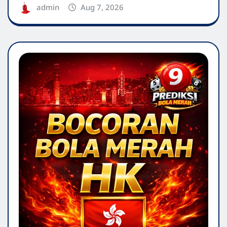
admin
Aug 7, 2026