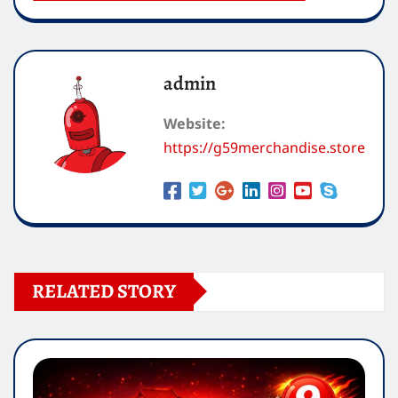
admin
Website:
https://g59merchandise.store
RELATED STORY