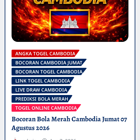
ANGKA TOGEL CAMBODIA
BOCORAN CAMBODIA JUMAT
BOCORAN TOGEL CAMBODIA
LINK TOGEL CAMBODIA
LIVE DRAW CAMBODIA
PREDIKSI BOLA MERAH
TOGEL ONLINE CAMBODIA
Bocoran Bola Merah Cambodia Jumat 07
Agustus 2026