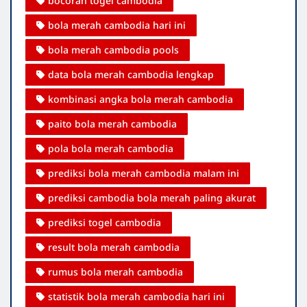
bocoran togel cambodia
bola merah cambodia hari ini
bola merah cambodia pools
data bola merah cambodia lengkap
kombinasi angka bola merah cambodia
paito bola merah cambodia
pola bola merah cambodia
prediksi bola merah cambodia malam ini
prediksi cambodia bola merah paling akurat
prediksi togel cambodia
result bola merah cambodia
rumus bola merah cambodia
statistik bola merah cambodia hari ini