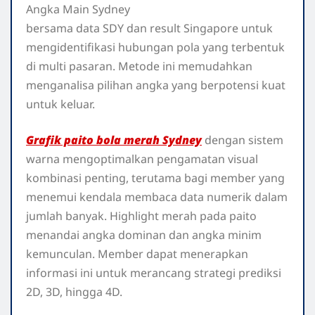
Angka Main Sydney
bersama data SDY dan result Singapore untuk
mengidentifikasi hubungan pola yang terbentuk
di multi pasaran. Metode ini memudahkan
menganalisa pilihan angka yang berpotensi kuat
untuk keluar.
Grafik paito bola merah Sydney
dengan sistem
warna mengoptimalkan pengamatan visual
kombinasi penting, terutama bagi member yang
menemui kendala membaca data numerik dalam
jumlah banyak. Highlight merah pada paito
menandai angka dominan dan angka minim
kemunculan. Member dapat menerapkan
informasi ini untuk merancang strategi prediksi
2D, 3D, hingga 4D.