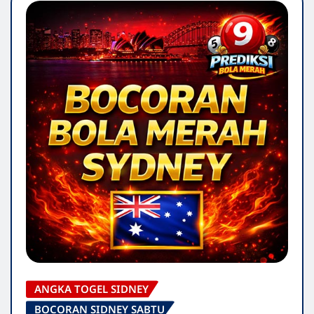
ANGKA TOGEL SIDNEY
BOCORAN SIDNEY SABTU