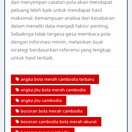
dan menyimpan catatan pola akan mendapat
peluang lebih baik untuk mendapat hasil
maksimal. Kemampuan analisa dan kesabaran
dalam meneliti data menjadi faktor penting.
Sebaiknya tidak tergesa-gesa membaca pola
dengan informasi minim, melainkan buat
strategi berdasarkan referensi yang lengkap
untuk hasil terbaik.
angka bola merah cambodia terbaru
angka jitu bola merah cambodia
angka jitu cambodia
bocoran bola merah cambodia
bocoran cambodia bola merah akurat