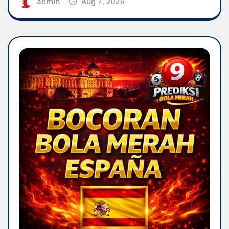
admin
Aug 7, 2026