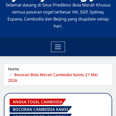
Selamat datang di Situs Prediktor Bola Merah Khusus
semua pasaran togel terbesar HK, SGP, Sydney,
Espana, Cambodia dan Beijing yang diupdate setiap
hari.
Home
Bocoran Bola Merah Cambodia Kamis 21 Mei
2026
ANGKA TOGEL CAMBODIA
BOCORAN CAMBODIA KAMIS