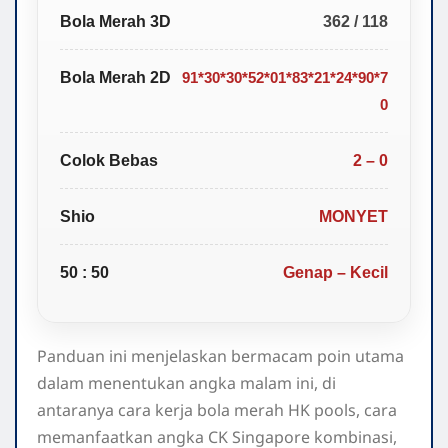
Bola Merah 3D
362 / 118
Bola Merah 2D
91*30*30*52*01*83*21*24*90*7
0
Colok Bebas
2 – 0
Shio
MONYET
50 : 50
Genap – Kecil
Panduan ini menjelaskan bermacam poin utama
dalam menentukan angka malam ini, di
antaranya cara kerja bola merah HK pools, cara
memanfaatkan angka CK Singapore kombinasi,