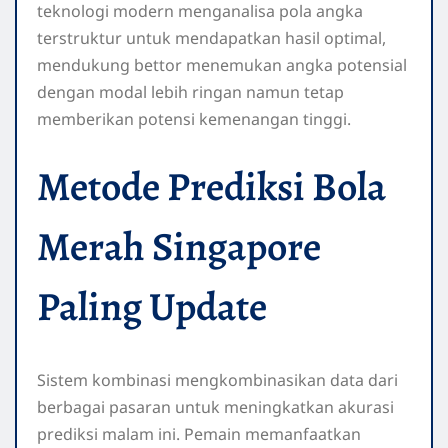
teknologi modern menganalisa pola angka
terstruktur untuk mendapatkan hasil optimal,
mendukung bettor menemukan angka potensial
dengan modal lebih ringan namun tetap
memberikan potensi kemenangan tinggi.
Metode Prediksi Bola
Merah Singapore
Paling Update
Sistem kombinasi mengkombinasikan data dari
berbagai pasaran untuk meningkatkan akurasi
prediksi malam ini. Pemain memanfaatkan