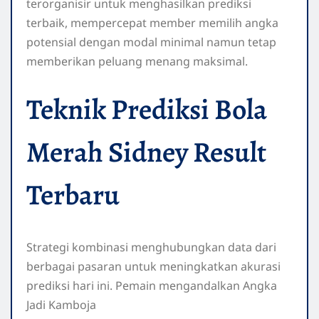
terorganisir untuk menghasilkan prediksi
terbaik, mempercepat member memilih angka
potensial dengan modal minimal namun tetap
memberikan peluang menang maksimal.
Teknik Prediksi Bola
Merah Sidney Result
Terbaru
Strategi kombinasi menghubungkan data dari
berbagai pasaran untuk meningkatkan akurasi
prediksi hari ini. Pemain mengandalkan Angka
Jadi Kamboja