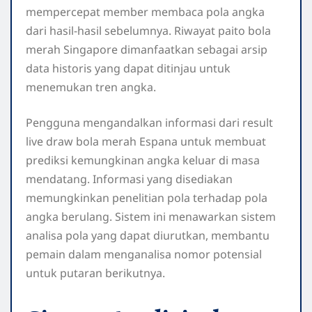
mempercepat member membaca pola angka
dari hasil-hasil sebelumnya. Riwayat paito bola
merah Singapore dimanfaatkan sebagai arsip
data historis yang dapat ditinjau untuk
menemukan tren angka.
Pengguna mengandalkan informasi dari result
live draw bola merah Espana untuk membuat
prediksi kemungkinan angka keluar di masa
mendatang. Informasi yang disediakan
memungkinkan penelitian pola terhadap pola
angka berulang. Sistem ini menawarkan sistem
analisa pola yang dapat diurutkan, membantu
pemain dalam menganalisa nomor potensial
untuk putaran berikutnya.