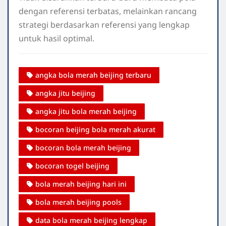
dengan referensi terbatas, melainkan rancang
strategi berdasarkan referensi yang lengkap
untuk hasil optimal.
angka bola merah beijing terbaru
angka jitu beijing
angka jitu bola merah beijing
bocoran beijing bola merah akurat
bocoran bola merah beijing
bocoran togel beijing
bola merah beijing hari ini
bola merah beijing pools
data bola merah beijing lengkap