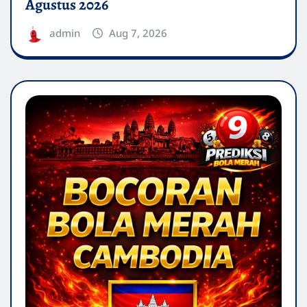
Agustus 2026
admin
Aug 7, 2026