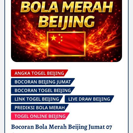
ANGKA TOGEL BEIJING
BOCORAN BEIJING JUMAT
BOCORAN TOGEL BEIJING
LINK TOGEL BEIJING
LIVE DRAW BEIJING
PREDIKSI BOLA MERAH
TOGEL ONLINE BEIJING
Bocoran Bola Merah Beijing Jumat 07