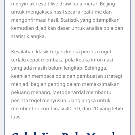
menyimak result live draw bola merah Beijing
untuk mengakses hasil secara real-time dan
mengonfirmasi hasil. Statistik yang ditampilkan
kemudian dijadikan dasar untuk analisa pola dan
statistik angka.
Kesalahan klasik terjadi ketika pecinta togel
terlalu cepat membaca pola ketika informasi
yang ada masih belum lengkap. Sehingga,
keahlian membaca pola dan pembuatan strategi
menjadi bagian penting dalam memaksimalkan
peluang menang. Metode tardal membantu
pecinta togel menyusun ulang angka untuk
membentuk kombinasi 4D, 3D, dan 2D yang lebih
luas.