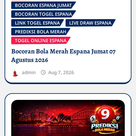
BOCORAN ESPANA JUMAT
BOCORAN TOGEL ESPANA
LINK TOGEL ESPANA
LIVE DRAW ESPANA
PREDIKSI BOLA MERAH
TOGEL ONLINE ESPANA
Bocoran Bola Merah Espana Jumat 07
Agustus 2026
admin
Aug 7, 2026