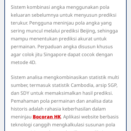
Sistem kombinasi angka menggunakan pola
keluaran sebelumnya untuk menyusun prediksi
terukur. Pengguna meninjau pola angka yang
sering muncul melalui prediksi Beijing, sehingga
mampu menentukan prediksi akurat untuk
permainan. Perpaduan angka disusun khusus
agar colok jitu Singapore dapat cocok dengan
metode 4D.
Sistem analisa mengkombinasikan statistik multi
sumber, termasuk statistik Cambodia, arsip SGP,
dan SDY untuk memaksimalkan hasil prediksi.
Pemahaman pola permainan dan analisa data
historis adalah rahasia keberhasilan dalam
meninjau
Bocoran HK
. Aplikasi website berbasis
teknologi canggih mengkalkulasi susunan pola