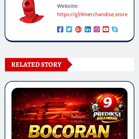
Website:
https://g59merchandise.store
RELATED STORY