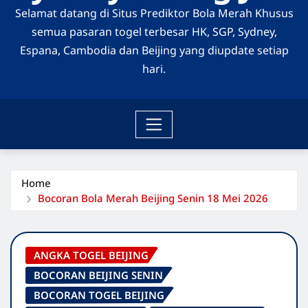
Selamat datang di Situs Prediktor Bola Merah Khusus
semua pasaran togel terbesar HK, SGP, Sydney,
Espana, Cambodia dan Beijing yang diupdate setiap
hari.
Home
Bocoran Bola Merah Beijing Senin 18 Mei 2026
ANGKA TOGEL BEIJING
BOCORAN BEIJING SENIN
BOCORAN TOGEL BEIJING