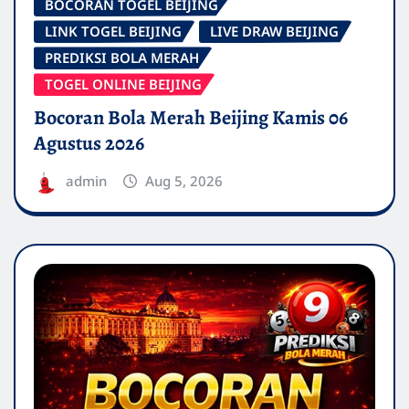
BOCORAN TOGEL BEIJING
LINK TOGEL BEIJING
LIVE DRAW BEIJING
PREDIKSI BOLA MERAH
TOGEL ONLINE BEIJING
Bocoran Bola Merah Beijing Kamis 06
Agustus 2026
admin
Aug 5, 2026