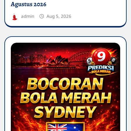
Agustus 2026
admin
Aug 5, 2026