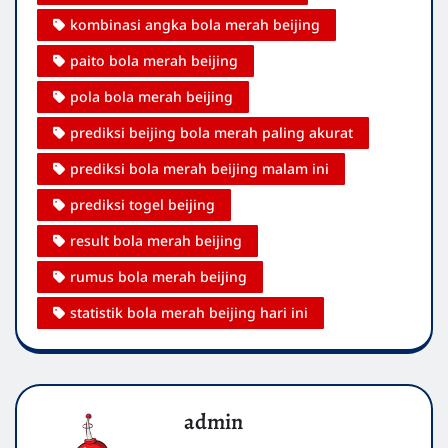
kombinasi angka bola merah beijing
paito bola merah beijing
pola bola merah beijing
prediksi beijing bola merah paling akurat
prediksi bola merah beijing malam ini
prediksi togel beijing
result bola merah beijing
rumus bola merah beijing
statistik bola merah beijing hari ini
admin