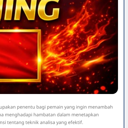
pakan penentu bagi pemain yang ingin menambah
guna menghadapi hambatan dalam menetapkan
i tentang teknik analisa yang efektif.