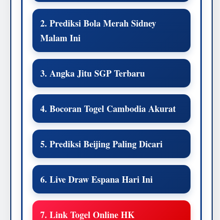
2. Prediksi Bola Merah Sidney
Malam Ini
3. Angka Jitu SGP Terbaru
4. Bocoran Togel Cambodia Akurat
5. Prediksi Beijing Paling Dicari
6. Live Draw Espana Hari Ini
7. Link Togel Online HK