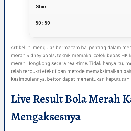
Shio
50 : 50
Artikel ini mengulas bermacam hal penting dalam mem
merah Sidney pools, teknik memakai colok bebas HK 
merah Hongkong secara real-time. Tidak hanya itu, 
telah terbukti efektif dan metode memaksimalkan pai
Kesimpulannya, bettor dapat menentukan keputusan be
Live Result Bola Merah 
Mengaksesnya