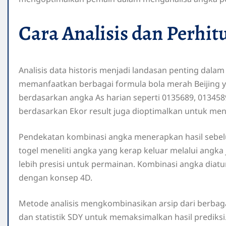
Cara Analisis dan Perhi
Analisis data historis menjadi landasan penting dal
memanfaatkan berbagai formula bola merah Beijing y
berdasarkan angka As harian seperti 0135689, 013458
berdasarkan Ekor result juga dioptimalkan untuk men
Pendekatan kombinasi angka menerapkan hasil sebelu
togel meneliti angka yang kerap keluar melalui angk
lebih presisi untuk permainan. Kombinasi angka diat
dengan konsep 4D.
Metode analisis mengkombinasikan arsip dari berbagai
dan statistik SDY untuk memaksimalkan hasil prediksi.