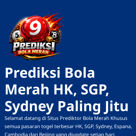
Skip
to
content
Prediksi Bola
Merah HK, SGP,
Sydney Paling Jitu
Selamat datang di Situs Prediktor Bola Merah Khusus
semua pasaran togel terbesar HK, SGP, Sydney, Espana,
Cambodia dan Beijing yang diupdate setiap hari.