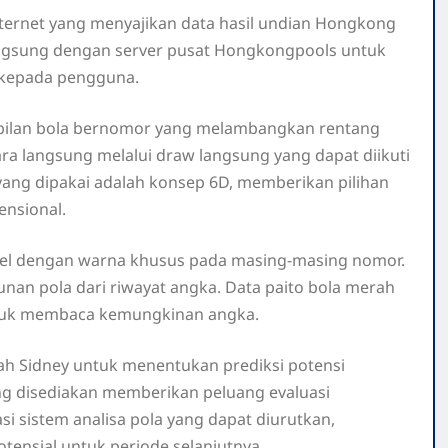
nternet yang menyajikan data hasil undian Hongkong
langsung dengan server pusat Hongkongpools untuk
 kepada pengguna.
embilan bola bernomor yang melambangkan rentang
a langsung melalui draw langsung yang dapat diikuti
 yang dipakai adalah konsep 6D, memberikan pilihan
ensional.
abel dengan warna khusus pada masing-masing nomor.
n pola dari riwayat angka. Data paito bola merah
 untuk membaca kemungkinan angka.
ah Sidney untuk menentukan prediksi potensi
ang disediakan memberikan peluang evaluasi
si sistem analisa pola yang dapat diurutkan,
ensial untuk periode selanjutnya.