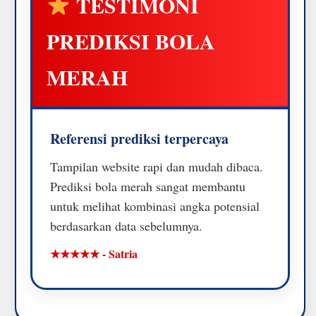
TESTIMONI
PREDIKSI BOLA
MERAH
Bocoran angka mudah dipahami
Format prediksi sangat jelas dan mudah
dipahami. Cocok untuk pemula yang ingin
melihat referensi angka bola merah secara
praktis.
★★★★★ - Dimas