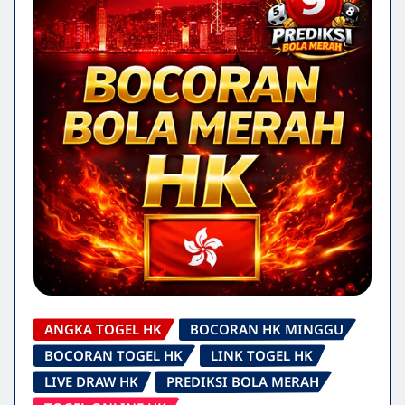
ANGKA TOGEL HK
BOCORAN HK MINGGU
BOCORAN TOGEL HK
LINK TOGEL HK
LIVE DRAW HK
PREDIKSI BOLA MERAH