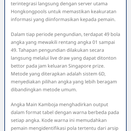
terintegrasi langsung dengan server utama
Hongkongpools untuk memastikan keakuratan
informasi yang diinformasikan kepada pemain.
Dalam tiap periode pengundian, terdapat 49 bola
angka yang mewakili rentang angka 01 sampai
49. Tahapan pengundian dilakukan secara
langsung melalui live draw yang dapat ditonton
bettor pada jam keluaran Singapore prize.
Metode yang diterapkan adalah sistem 6D,
menyediakan pilihan angka yang lebih beragam
dibandingkan metode umum.
Angka Main Kamboja menghadirkan output
dalam format tabel dengan warna berbeda pada
setiap angka. Kode warna ini memudahkan
pemain mengidentifikasi pola tertentu dari arsip