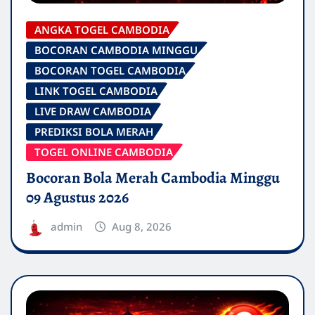
ANGKA TOGEL CAMBODIA
BOCORAN CAMBODIA MINGGU
BOCORAN TOGEL CAMBODIA
LINK TOGEL CAMBODIA
LIVE DRAW CAMBODIA
PREDIKSI BOLA MERAH
TOGEL ONLINE CAMBODIA
Bocoran Bola Merah Cambodia Minggu
09 Agustus 2026
admin
Aug 8, 2026