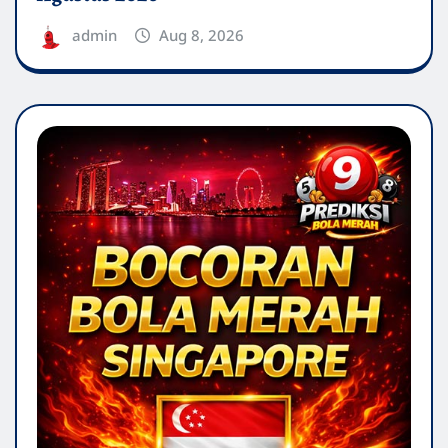
admin
Aug 8, 2026