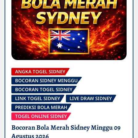
ANGKA TOGEL SIDNEY
BOCORAN SIDNEY MINGGU
BOCORAN TOGEL SIDNEY
LINK TOGEL SIDNEY
LIVE DRAW SIDNEY
PREDIKSI BOLA MERAH
TOGEL ONLINE SIDNEY
Bocoran Bola Merah Sidney Minggu 09
Agustus 2026