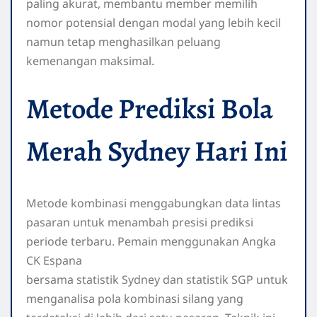
paling akurat, membantu member memilih
nomor potensial dengan modal yang lebih kecil
namun tetap menghasilkan peluang
kemenangan maksimal.
Metode Prediksi Bola
Merah Sydney Hari Ini
Metode kombinasi menggabungkan data lintas
pasaran untuk menambah presisi prediksi
periode terbaru. Pemain menggunakan Angka
CK Espana
bersama statistik Sydney dan statistik SGP untuk
menganalisa pola kombinasi silang yang