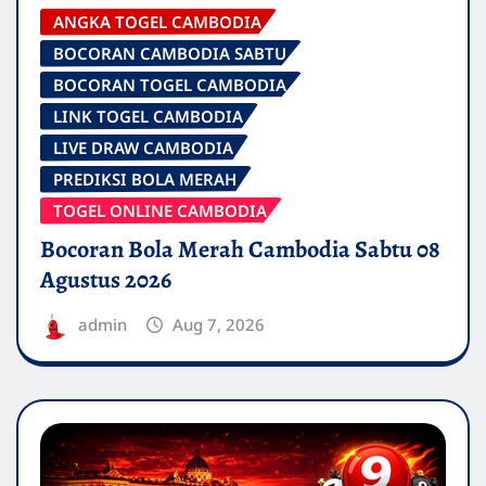
ANGKA TOGEL CAMBODIA
BOCORAN CAMBODIA SABTU
BOCORAN TOGEL CAMBODIA
LINK TOGEL CAMBODIA
LIVE DRAW CAMBODIA
PREDIKSI BOLA MERAH
TOGEL ONLINE CAMBODIA
Bocoran Bola Merah Cambodia Sabtu 08
Agustus 2026
admin
Aug 7, 2026