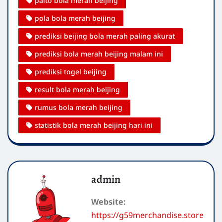
paito bola merah beijing
pola bola merah beijing
prediksi beijing bola merah paling akurat
prediksi bola merah beijing malam ini
prediksi togel beijing
result bola merah beijing
rumus bola merah beijing
statistik bola merah beijing hari ini
admin
Website:
https://g59merchandise.store