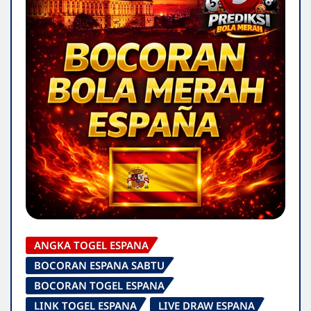
ANGKA TOGEL ESPANA
BOCORAN ESPANA SABTU
BOCORAN TOGEL ESPANA
LINK TOGEL ESPANA
LIVE DRAW ESPANA