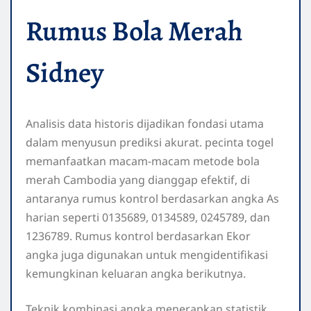
Rumus Bola Merah
Sidney
Analisis data historis dijadikan fondasi utama
dalam menyusun prediksi akurat. pecinta togel
memanfaatkan macam-macam metode bola
merah Cambodia yang dianggap efektif, di
antaranya rumus kontrol berdasarkan angka As
harian seperti 0135689, 0134589, 0245789, dan
1236789. Rumus kontrol berdasarkan Ekor
angka juga digunakan untuk mengidentifikasi
kemungkinan keluaran angka berikutnya.
Teknik kombinasi angka menerapkan statistik