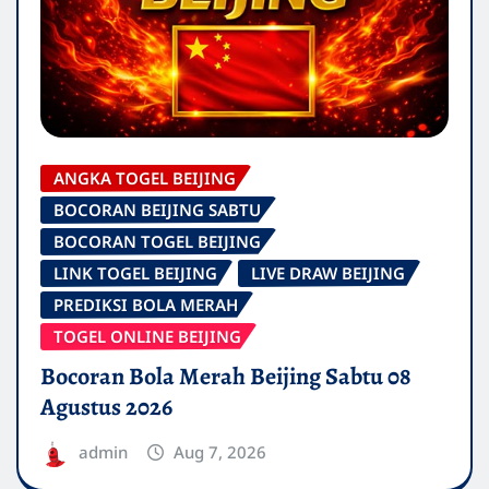
ANGKA TOGEL BEIJING
BOCORAN BEIJING SABTU
BOCORAN TOGEL BEIJING
LINK TOGEL BEIJING
LIVE DRAW BEIJING
PREDIKSI BOLA MERAH
TOGEL ONLINE BEIJING
Bocoran Bola Merah Beijing Sabtu 08
Agustus 2026
admin
Aug 7, 2026