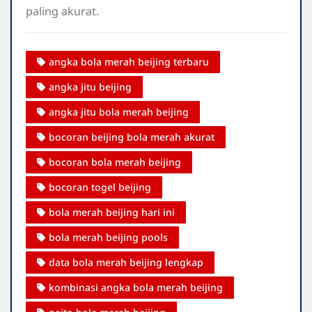
paling akurat.
angka bola merah beijing terbaru
angka jitu beijing
angka jitu bola merah beijing
bocoran beijing bola merah akurat
bocoran bola merah beijing
bocoran togel beijing
bola merah beijing hari ini
bola merah beijing pools
data bola merah beijing lengkap
kombinasi angka bola merah beijing