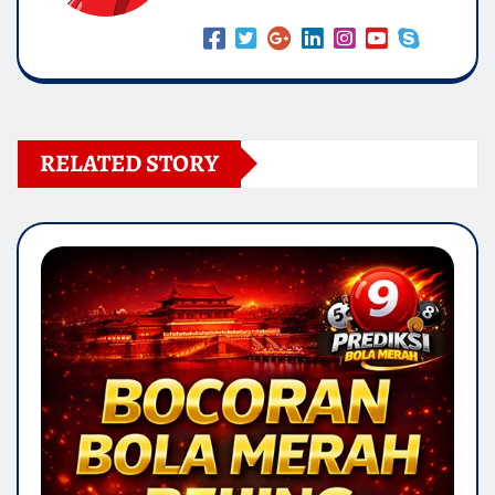
RELATED STORY