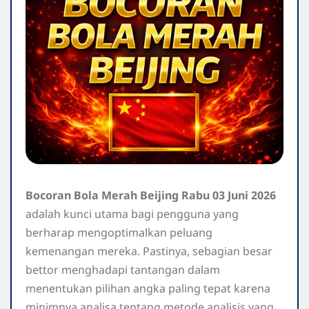
Bocoran Bola Merah Beijing Rabu 03 Juni 2026
adalah kunci utama bagi pengguna yang
berharap mengoptimalkan peluang
kemenangan mereka. Pastinya, sebagian besar
bettor menghadapi tantangan dalam
menentukan pilihan angka paling tepat karena
minimnya analisa tentang metode analisis yang