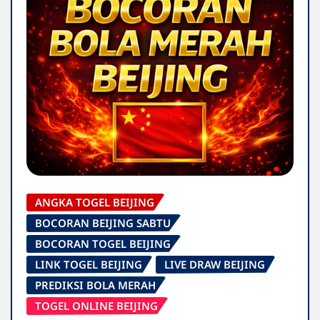
ANGKA TOGEL BEIJING
BOCORAN BEIJING SABTU
BOCORAN TOGEL BEIJING
LINK TOGEL BEIJING
LIVE DRAW BEIJING
PREDIKSI BOLA MERAH
TOGEL ONLINE BEIJING