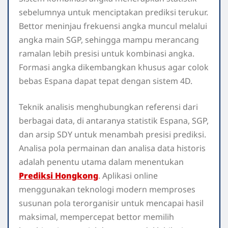
sebelumnya untuk menciptakan prediksi terukur.
Bettor meninjau frekuensi angka muncul melalui
angka main SGP, sehingga mampu merancang
ramalan lebih presisi untuk kombinasi angka.
Formasi angka dikembangkan khusus agar colok
bebas Espana dapat tepat dengan sistem 4D.
Teknik analisis menghubungkan referensi dari
berbagai data, di antaranya statistik Espana, SGP,
dan arsip SDY untuk menambah presisi prediksi.
Analisa pola permainan dan analisa data historis
adalah penentu utama dalam menentukan
Prediksi Hongkong
. Aplikasi online
menggunakan teknologi modern memproses
susunan pola terorganisir untuk mencapai hasil
maksimal, mempercepat bettor memilih