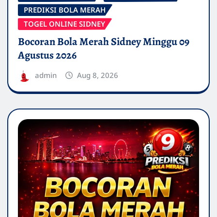
PREDIKSI BOLA MERAH
TOGEL ONLINE SIDNEY
Bocoran Bola Merah Sidney Minggu 09
Agustus 2026
admin
Aug 8, 2026