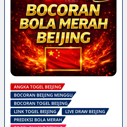
ANGKA TOGEL BEIJING
BOCORAN BEIJING MINGGU
BOCORAN TOGEL BEIJING
LINK TOGEL BEIJING
LIVE DRAW BEIJING
PREDIKSI BOLA MERAH