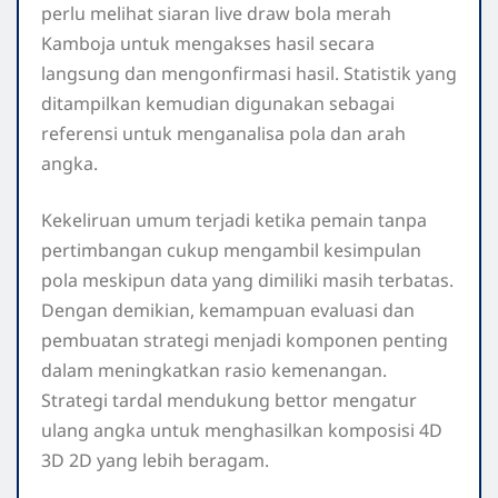
perlu melihat siaran live draw bola merah
Kamboja untuk mengakses hasil secara
langsung dan mengonfirmasi hasil. Statistik yang
ditampilkan kemudian digunakan sebagai
referensi untuk menganalisa pola dan arah
angka.
Kekeliruan umum terjadi ketika pemain tanpa
pertimbangan cukup mengambil kesimpulan
pola meskipun data yang dimiliki masih terbatas.
Dengan demikian, kemampuan evaluasi dan
pembuatan strategi menjadi komponen penting
dalam meningkatkan rasio kemenangan.
Strategi tardal mendukung bettor mengatur
ulang angka untuk menghasilkan komposisi 4D
3D 2D yang lebih beragam.