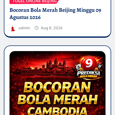
TOGEL ONLINE BEIJING
Bocoran Bola Merah Beijing Minggu 09
Agustus 2026
admin
Aug 8, 2026