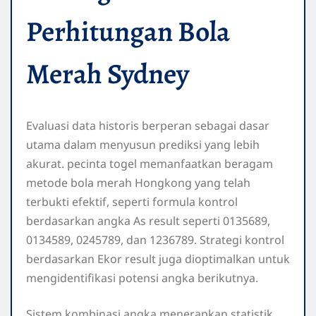
Perhitungan Bola
Merah Sydney
Evaluasi data historis berperan sebagai dasar
utama dalam menyusun prediksi yang lebih
akurat. pecinta togel memanfaatkan beragam
metode bola merah Hongkong yang telah
terbukti efektif, seperti formula kontrol
berdasarkan angka As result seperti 0135689,
0134589, 0245789, dan 1236789. Strategi kontrol
berdasarkan Ekor result juga dioptimalkan untuk
mengidentifikasi potensi angka berikutnya.
Sistem kombinasi angka menerapkan statistik