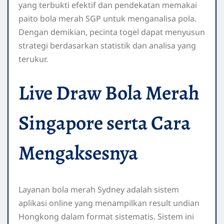
yang terbukti efektif dan pendekatan memakai
paito bola merah SGP untuk menganalisa pola.
Dengan demikian, pecinta togel dapat menyusun
strategi berdasarkan statistik dan analisa yang
terukur.
Live Draw Bola Merah
Singapore serta Cara
Mengaksesnya
Layanan bola merah Sydney adalah sistem
aplikasi online yang menampilkan result undian
Hongkong dalam format sistematis. Sistem ini