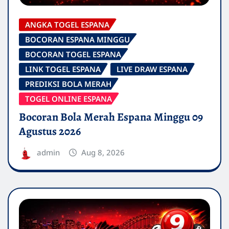
ANGKA TOGEL ESPANA
BOCORAN ESPANA MINGGU
BOCORAN TOGEL ESPANA
LINK TOGEL ESPANA
LIVE DRAW ESPANA
PREDIKSI BOLA MERAH
TOGEL ONLINE ESPANA
Bocoran Bola Merah Espana Minggu 09
Agustus 2026
admin
Aug 8, 2026