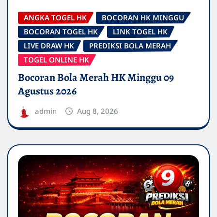
ANGKA TOGEL HK
BOCORAN HK MINGGU
BOCORAN TOGEL HK
LINK TOGEL HK
LIVE DRAW HK
PREDIKSI BOLA MERAH
TOGEL ONLINE HK
Bocoran Bola Merah HK Minggu 09
Agustus 2026
admin
Aug 8, 2026