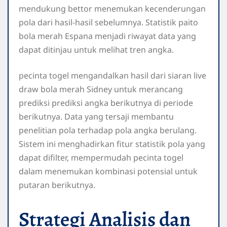
mendukung bettor menemukan kecenderungan
pola dari hasil-hasil sebelumnya. Statistik paito
bola merah Espana menjadi riwayat data yang
dapat ditinjau untuk melihat tren angka.
pecinta togel mengandalkan hasil dari siaran live
draw bola merah Sidney untuk merancang
prediksi prediksi angka berikutnya di periode
berikutnya. Data yang tersaji membantu
penelitian pola terhadap pola angka berulang.
Sistem ini menghadirkan fitur statistik pola yang
dapat difilter, mempermudah pecinta togel
dalam menemukan kombinasi potensial untuk
putaran berikutnya.
Strategi Analisis dan