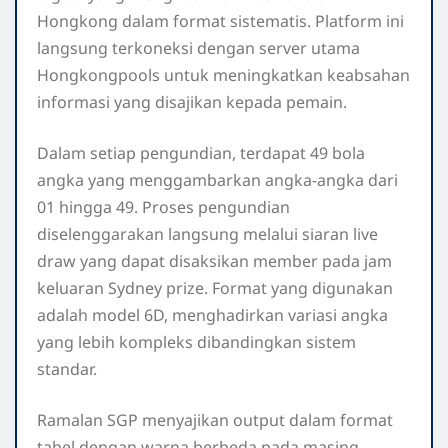
Hongkong dalam format sistematis. Platform ini
langsung terkoneksi dengan server utama
Hongkongpools untuk meningkatkan keabsahan
informasi yang disajikan kepada pemain.
Dalam setiap pengundian, terdapat 49 bola
angka yang menggambarkan angka-angka dari
01 hingga 49. Proses pengundian
diselenggarakan langsung melalui siaran live
draw yang dapat disaksikan member pada jam
keluaran Sydney prize. Format yang digunakan
adalah model 6D, menghadirkan variasi angka
yang lebih kompleks dibandingkan sistem
standar.
Ramalan SGP menyajikan output dalam format
tabel dengan warna berbeda pada masing-