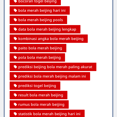
bocoran togel beijing
bola merah beijing hari ini
bola merah beijing pools
data bola merah beijing lengkap
kombinasi angka bola merah beijing
paito bola merah beijing
pola bola merah beijing
prediksi beijing bola merah paling akurat
prediksi bola merah beijing malam ini
prediksi togel beijing
result bola merah beijing
rumus bola merah beijing
statistik bola merah beijing hari ini