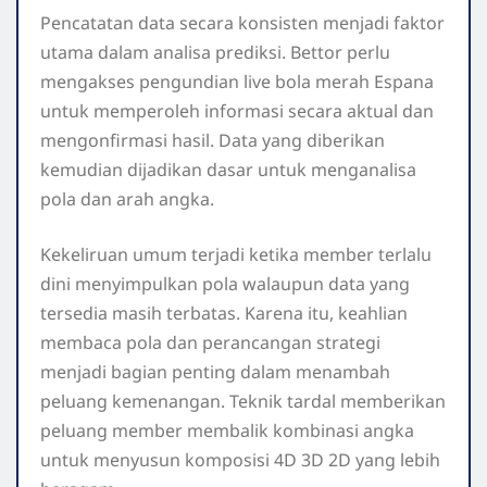
Pencatatan data secara konsisten menjadi faktor
utama dalam analisa prediksi. Bettor perlu
mengakses pengundian live bola merah Espana
untuk memperoleh informasi secara aktual dan
mengonfirmasi hasil. Data yang diberikan
kemudian dijadikan dasar untuk menganalisa
pola dan arah angka.
Kekeliruan umum terjadi ketika member terlalu
dini menyimpulkan pola walaupun data yang
tersedia masih terbatas. Karena itu, keahlian
membaca pola dan perancangan strategi
menjadi bagian penting dalam menambah
peluang kemenangan. Teknik tardal memberikan
peluang member membalik kombinasi angka
untuk menyusun komposisi 4D 3D 2D yang lebih