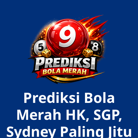
Skip
to
content
Prediksi Bola
Merah HK, SGP,
Sydney Paling Jitu