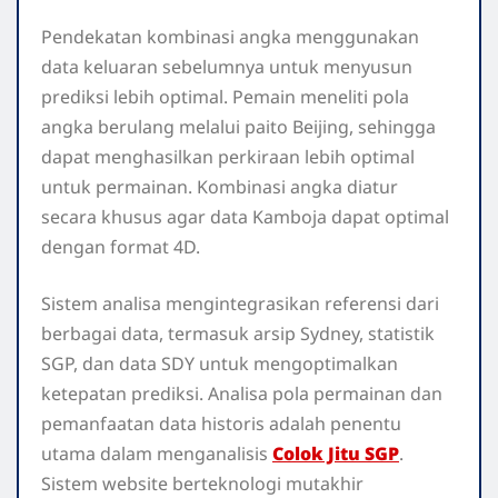
Pendekatan kombinasi angka menggunakan
data keluaran sebelumnya untuk menyusun
prediksi lebih optimal. Pemain meneliti pola
angka berulang melalui paito Beijing, sehingga
dapat menghasilkan perkiraan lebih optimal
untuk permainan. Kombinasi angka diatur
secara khusus agar data Kamboja dapat optimal
dengan format 4D.
Sistem analisa mengintegrasikan referensi dari
berbagai data, termasuk arsip Sydney, statistik
SGP, dan data SDY untuk mengoptimalkan
ketepatan prediksi. Analisa pola permainan dan
pemanfaatan data historis adalah penentu
utama dalam menganalisis
Colok Jitu SGP
.
Sistem website berteknologi mutakhir