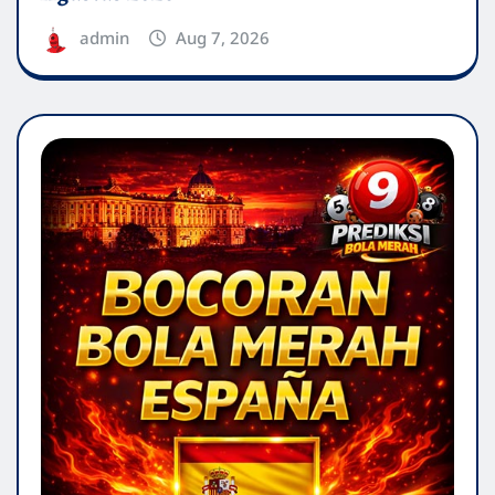
admin
Aug 7, 2026