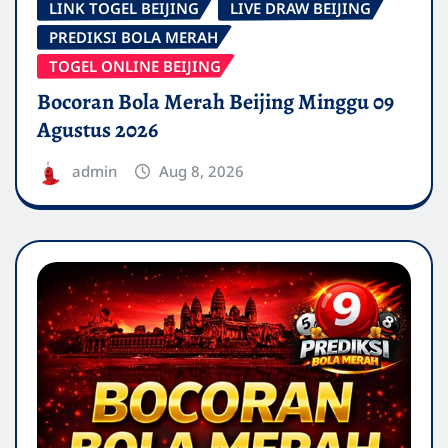
LINK TOGEL BEIJING
LIVE DRAW BEIJING
PREDIKSI BOLA MERAH
TOGEL ONLINE BEIJING
Bocoran Bola Merah Beijing Minggu 09
Agustus 2026
admin
Aug 8, 2026