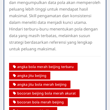
dan mengumpulkan data pola akan memperoleh
peluang lebih tinggi untuk mendapat hasil
maksimal. Skill pengamatan dan konsistensi
dalam meneliti data menjadi kunci utama.
Hindari terburu-buru menentukan pola dengan
data yang masih terbatas, melainkan susun
strategi berdasarkan referensi yang lengkap
untuk peluang maksimal.
angka bola merah beijing terbaru
angka jitu beijing
angka jitu bola merah beijing
bocoran beijing bola merah akurat
bocoran bola merah beijing