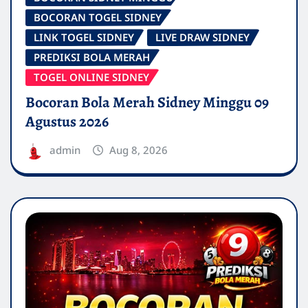
BOCORAN TOGEL SIDNEY
LINK TOGEL SIDNEY
LIVE DRAW SIDNEY
PREDIKSI BOLA MERAH
TOGEL ONLINE SIDNEY
Bocoran Bola Merah Sidney Minggu 09
Agustus 2026
admin
Aug 8, 2026