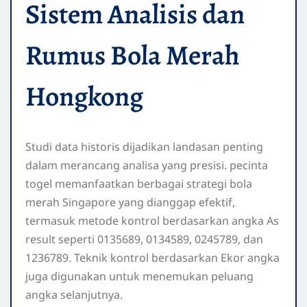
Sistem Analisis dan
Rumus Bola Merah
Hongkong
Studi data historis dijadikan landasan penting
dalam merancang analisa yang presisi. pecinta
togel memanfaatkan berbagai strategi bola
merah Singapore yang dianggap efektif,
termasuk metode kontrol berdasarkan angka As
result seperti 0135689, 0134589, 0245789, dan
1236789. Teknik kontrol berdasarkan Ekor angka
juga digunakan untuk menemukan peluang
angka selanjutnya.