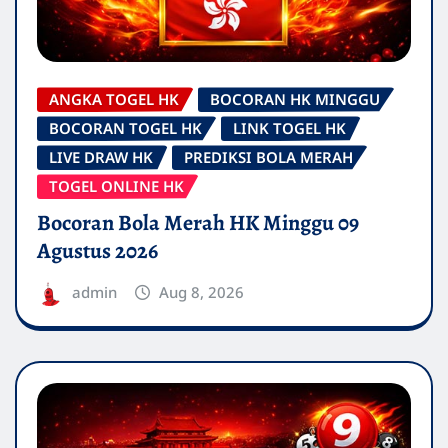
ANGKA TOGEL HK
BOCORAN HK MINGGU
BOCORAN TOGEL HK
LINK TOGEL HK
LIVE DRAW HK
PREDIKSI BOLA MERAH
TOGEL ONLINE HK
Bocoran Bola Merah HK Minggu 09
Agustus 2026
admin
Aug 8, 2026