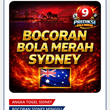
ANGKA TOGEL SIDNEY
BOCORAN SIDNEY MINGGU