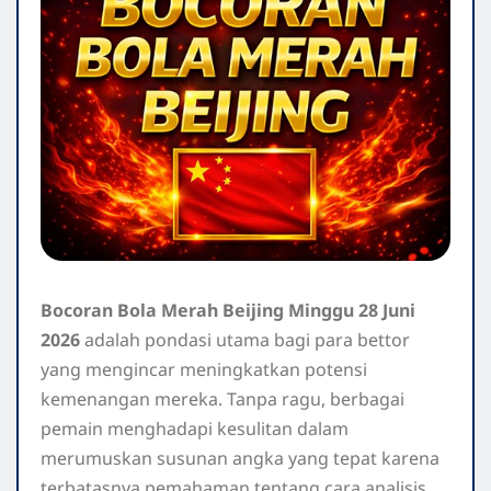
Bocoran Bola Merah Beijing Minggu 28 Juni
2026
adalah pondasi utama bagi para bettor
yang mengincar meningkatkan potensi
kemenangan mereka. Tanpa ragu, berbagai
pemain menghadapi kesulitan dalam
merumuskan susunan angka yang tepat karena
terbatasnya pemahaman tentang cara analisis