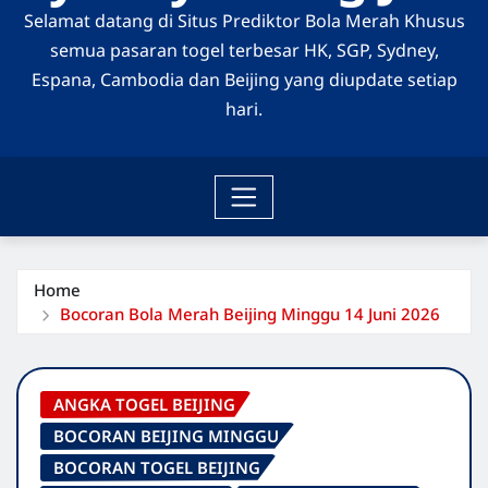
Selamat datang di Situs Prediktor Bola Merah Khusus
semua pasaran togel terbesar HK, SGP, Sydney,
Espana, Cambodia dan Beijing yang diupdate setiap
hari.
Home
Bocoran Bola Merah Beijing Minggu 14 Juni 2026
ANGKA TOGEL BEIJING
BOCORAN BEIJING MINGGU
BOCORAN TOGEL BEIJING