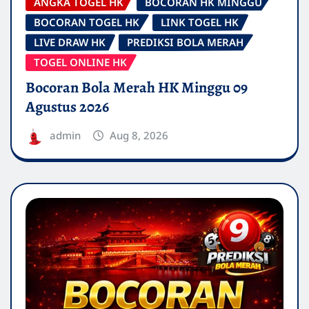
ANGKA TOGEL HK
BOCORAN HK MINGGU
BOCORAN TOGEL HK
LINK TOGEL HK
LIVE DRAW HK
PREDIKSI BOLA MERAH
TOGEL ONLINE HK
Bocoran Bola Merah HK Minggu 09
Agustus 2026
admin
Aug 8, 2026