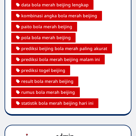
data bola merah beijing lengkap
kombinasi angka bola merah beijing
paito bola merah beijing
pola bola merah beijing
prediksi beijing bola merah paling akurat
prediksi bola merah beijing malam ini
prediksi togel beijing
result bola merah beijing
rumus bola merah beijing
statistik bola merah beijing hari ini