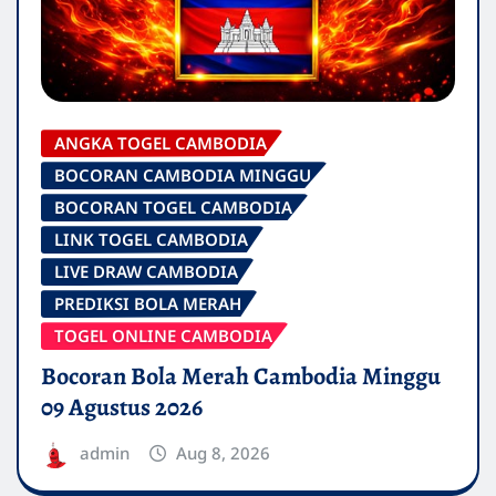
ANGKA TOGEL CAMBODIA
BOCORAN CAMBODIA MINGGU
BOCORAN TOGEL CAMBODIA
LINK TOGEL CAMBODIA
LIVE DRAW CAMBODIA
PREDIKSI BOLA MERAH
TOGEL ONLINE CAMBODIA
Bocoran Bola Merah Cambodia Minggu
09 Agustus 2026
admin
Aug 8, 2026