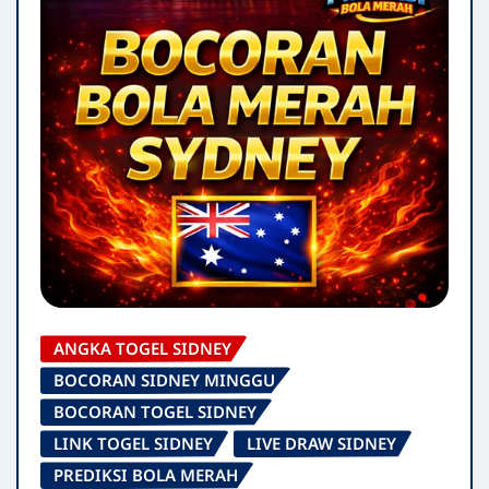
ANGKA TOGEL SIDNEY
BOCORAN SIDNEY MINGGU
BOCORAN TOGEL SIDNEY
LINK TOGEL SIDNEY
LIVE DRAW SIDNEY
PREDIKSI BOLA MERAH