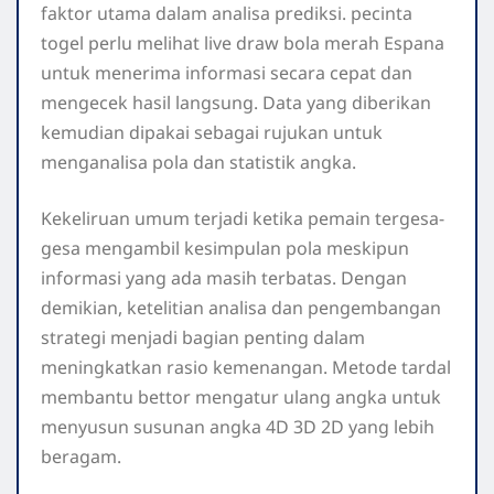
faktor utama dalam analisa prediksi. pecinta
togel perlu melihat live draw bola merah Espana
untuk menerima informasi secara cepat dan
mengecek hasil langsung. Data yang diberikan
kemudian dipakai sebagai rujukan untuk
menganalisa pola dan statistik angka.
Kekeliruan umum terjadi ketika pemain tergesa-
gesa mengambil kesimpulan pola meskipun
informasi yang ada masih terbatas. Dengan
demikian, ketelitian analisa dan pengembangan
strategi menjadi bagian penting dalam
meningkatkan rasio kemenangan. Metode tardal
membantu bettor mengatur ulang angka untuk
menyusun susunan angka 4D 3D 2D yang lebih
beragam.