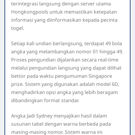
terintegrasi langsung dengan server utama
Hongkongpools untuk memastikan ketepatan
informasi yang diinformasikan kepada pecinta
togel.
Setiap kali undian berlangsung, terdapat 49 bola
angka yang melambangkan nomor 01 hingga 49.
Proses pengundian dijalankan secara real-time
melalui pengundian langsung yang dapat dilihat
bettor pada waktu pengumuman Singapore
prize. Sistem yang digunakan adalah model 6D,
menghadirkan opsi angka yang lebih beragam
dibandingkan format standar.
Angka Jadi Sydney menyajikan hasil dalam
susunan tabel dengan warna berbeda pada
masing-masing nomor. Sistem warna ini