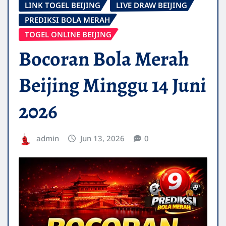
LINK TOGEL BEIJING
LIVE DRAW BEIJING
PREDIKSI BOLA MERAH
TOGEL ONLINE BEIJING
Bocoran Bola Merah
Beijing Minggu 14 Juni
2026
admin
Jun 13, 2026
0