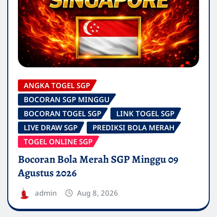
ANGKA TOGEL SGP
BOCORAN SGP MINGGU
BOCORAN TOGEL SGP
LINK TOGEL SGP
LIVE DRAW SGP
PREDIKSI BOLA MERAH
TOGEL ONLINE SGP
Bocoran Bola Merah SGP Minggu 09
Agustus 2026
admin
Aug 8, 2026