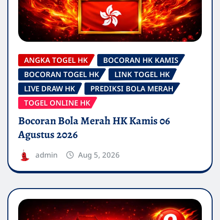
ANGKA TOGEL HK
BOCORAN HK KAMIS
BOCORAN TOGEL HK
LINK TOGEL HK
LIVE DRAW HK
PREDIKSI BOLA MERAH
TOGEL ONLINE HK
Bocoran Bola Merah HK Kamis 06
Agustus 2026
admin
Aug 5, 2026