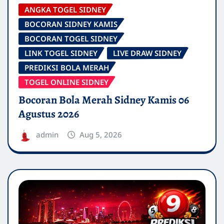
ANGKA TOGEL SIDNEY
BOCORAN SIDNEY KAMIS
BOCORAN TOGEL SIDNEY
LINK TOGEL SIDNEY
LIVE DRAW SIDNEY
PREDIKSI BOLA MERAH
TOGEL ONLINE SIDNEY
Bocoran Bola Merah Sidney Kamis 06
Agustus 2026
admin
Aug 5, 2026