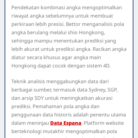
Pendekatan kombinasi angka mengoptimalkan
riwayat angka sebelumnya untuk membuat
perkiraan lebih presisi. Bettor menganalisis pola
angka berulang melalui shio Hongkong,
sehingga mampu menentukan prediksi yang
lebih akurat untuk prediksi angka. Racikan angka
diatur secara khusus agar angka main
Hongkong dapat cocok dengan sistem 4D.
Teknik analisis menggabungkan data dari
berbagai sumber, termasuk data Sydney, SGP,
dan arsip SDY untuk meningkatkan akurasi
prediksi. Pemahaman pola angka dan
penggunaan data historis adalah penentu utama
dalam meninjau
Data Espana
. Platform website
berteknologi mutakhir mengoptimalkan pola