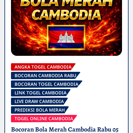
ANGKA TOGEL CAMBODIA
BOCORAN CAMBODIA RABU
BOCORAN TOGEL CAMBODIA
LINK TOGEL CAMBODIA
LIVE DRAW CAMBODIA
PREDIKSI BOLA MERAH
TOGEL ONLINE CAMBODIA
Bocoran Bola Merah Cambodia Rabu 05