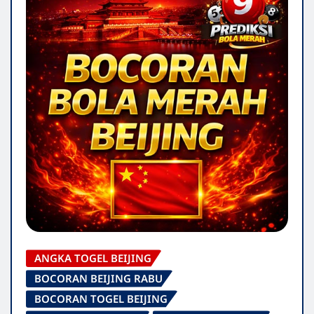
ANGKA TOGEL BEIJING
BOCORAN BEIJING RABU
BOCORAN TOGEL BEIJING