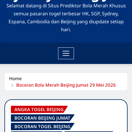
Selamat datang di Situs Prediktor Bola Merah Khusus
semua pasaran togel terbesar HK, SGP, Sydney,
Espana, Cambodia dan Beijing yang diupdate setiap
hari.
Home
Bocoran Bola Merah Beijing Jumat 29 Mei 2026
ANGKA TOGEL BEIJING
BOCORAN BEIJING JUMAT
BOCORAN TOGEL BEIJING