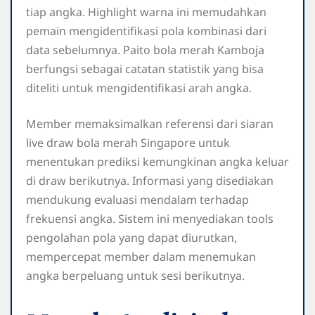
tiap angka. Highlight warna ini memudahkan
pemain mengidentifikasi pola kombinasi dari
data sebelumnya. Paito bola merah Kamboja
berfungsi sebagai catatan statistik yang bisa
diteliti untuk mengidentifikasi arah angka.
Member memaksimalkan referensi dari siaran
live draw bola merah Singapore untuk
menentukan prediksi kemungkinan angka keluar
di draw berikutnya. Informasi yang disediakan
mendukung evaluasi mendalam terhadap
frekuensi angka. Sistem ini menyediakan tools
pengolahan pola yang dapat diurutkan,
mempercepat member dalam menemukan
angka berpeluang untuk sesi berikutnya.