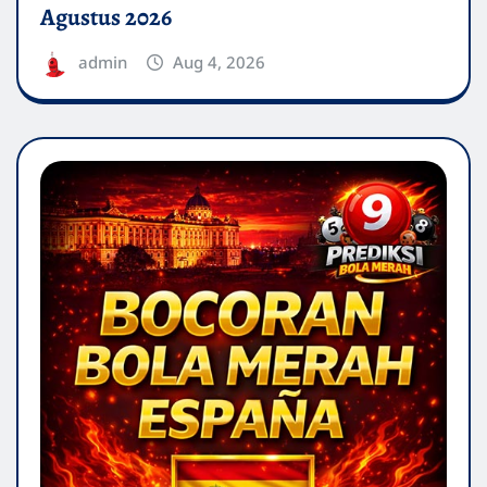
Agustus 2026
admin
Aug 4, 2026