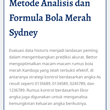
Metode Analisis dan
Formula Bola Merah
Sydney
Evaluasi data historis menjadi landasan penting
dalam mengembangkan prediksi akurat. Bettor
mengoptimalkan macam-macam rumus bola
merah Kamboja yang telah terbukti efektif, di
antaranya strategi kontrol berdasarkan angka As
result seperti 0135689, 0134589, 0245789, dan
1236789. Rumus kontrol berdasarkan Ekor
angka juga digunakan untuk menganalisa
kemungkinan keluaran angka berikutnya.