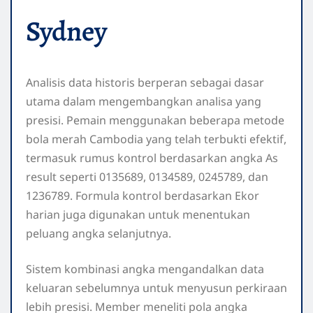
Sydney
Analisis data historis berperan sebagai dasar
utama dalam mengembangkan analisa yang
presisi. Pemain menggunakan beberapa metode
bola merah Cambodia yang telah terbukti efektif,
termasuk rumus kontrol berdasarkan angka As
result seperti 0135689, 0134589, 0245789, dan
1236789. Formula kontrol berdasarkan Ekor
harian juga digunakan untuk menentukan
peluang angka selanjutnya.
Sistem kombinasi angka mengandalkan data
keluaran sebelumnya untuk menyusun perkiraan
lebih presisi. Member meneliti pola angka