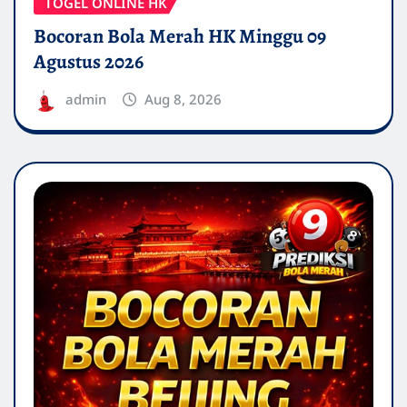
TOGEL ONLINE HK
Bocoran Bola Merah HK Minggu 09
Agustus 2026
admin
Aug 8, 2026