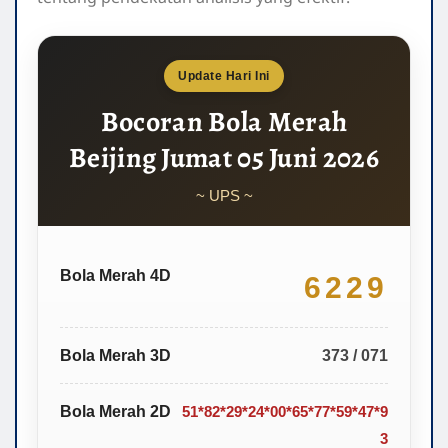
Update Hari Ini
Bocoran Bola Merah
Beijing Jumat 05 Juni 2026
~ UPS ~
Bola Merah 4D
6229
Bola Merah 3D
373 / 071
Bola Merah 2D
51*82*29*24*00*65*77*59*47*9
3