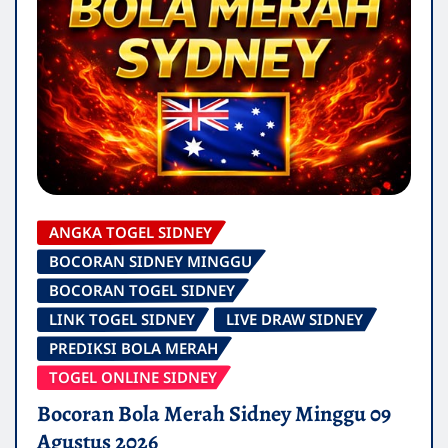
ANGKA TOGEL SIDNEY
BOCORAN SIDNEY MINGGU
BOCORAN TOGEL SIDNEY
LINK TOGEL SIDNEY
LIVE DRAW SIDNEY
PREDIKSI BOLA MERAH
TOGEL ONLINE SIDNEY
Bocoran Bola Merah Sidney Minggu 09
Agustus 2026