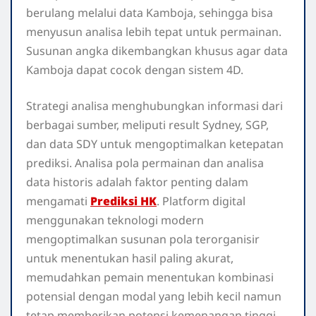
berulang melalui data Kamboja, sehingga bisa
menyusun analisa lebih tepat untuk permainan.
Susunan angka dikembangkan khusus agar data
Kamboja dapat cocok dengan sistem 4D.
Strategi analisa menghubungkan informasi dari
berbagai sumber, meliputi result Sydney, SGP,
dan data SDY untuk mengoptimalkan ketepatan
prediksi. Analisa pola permainan dan analisa
data historis adalah faktor penting dalam
mengamati
Prediksi HK
. Platform digital
menggunakan teknologi modern
mengoptimalkan susunan pola terorganisir
untuk menentukan hasil paling akurat,
memudahkan pemain menentukan kombinasi
potensial dengan modal yang lebih kecil namun
tetap memberikan potensi kemenangan tinggi.