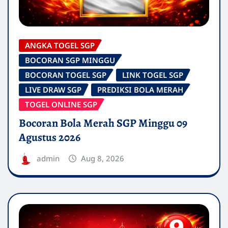
ANGKA TOGEL SGP
BOCORAN SGP MINGGU
BOCORAN TOGEL SGP
LINK TOGEL SGP
LIVE DRAW SGP
PREDIKSI BOLA MERAH
TOGEL ONLINE SGP
Bocoran Bola Merah SGP Minggu 09
Agustus 2026
admin
Aug 8, 2026