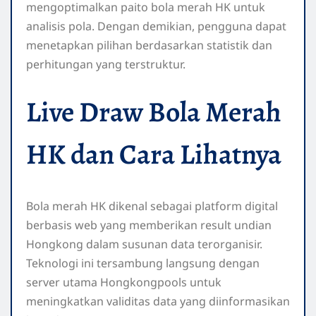
mengoptimalkan paito bola merah HK untuk
analisis pola. Dengan demikian, pengguna dapat
menetapkan pilihan berdasarkan statistik dan
perhitungan yang terstruktur.
Live Draw Bola Merah
HK dan Cara Lihatnya
Bola merah HK dikenal sebagai platform digital
berbasis web yang memberikan result undian
Hongkong dalam susunan data terorganisir.
Teknologi ini tersambung langsung dengan
server utama Hongkongpools untuk
meningkatkan validitas data yang diinformasikan