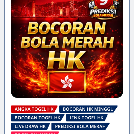
ANGKA TOGEL HK
BOCORAN HK MINGGU
BOCORAN TOGEL HK
LINK TOGEL HK
LIVE DRAW HK
PREDIKSI BOLA MERAH