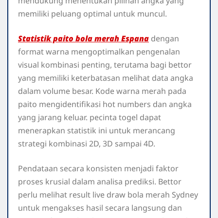
mendukung menentukan pilihan angka yang
memiliki peluang optimal untuk muncul.
Statistik paito bola merah Espana
dengan
format warna mengoptimalkan pengenalan
visual kombinasi penting, terutama bagi bettor
yang memiliki keterbatasan melihat data angka
dalam volume besar. Kode warna merah pada
paito mengidentifikasi hot numbers dan angka
yang jarang keluar. pecinta togel dapat
menerapkan statistik ini untuk merancang
strategi kombinasi 2D, 3D sampai 4D.
Pendataan secara konsisten menjadi faktor
proses krusial dalam analisa prediksi. Bettor
perlu melihat result live draw bola merah Sydney
untuk mengakses hasil secara langsung dan