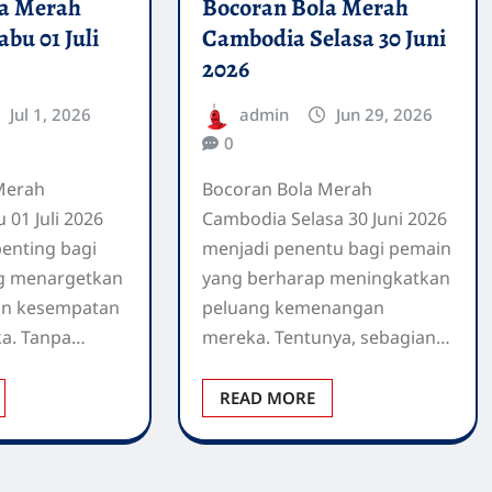
la Merah
Bocoran Bola Merah
bu 01 Juli
Cambodia Selasa 30 Juni
2026
Jul 1, 2026
admin
Jun 29, 2026
0
Merah
Bocoran Bola Merah
01 Juli 2026
Cambodia Selasa 30 Juni 2026
penting bagi
menjadi penentu bagi pemain
g menargetkan
yang berharap meningkatkan
n kesempatan
peluang kemenangan
a. Tanpa…
mereka. Tentunya, sebagian…
READ MORE