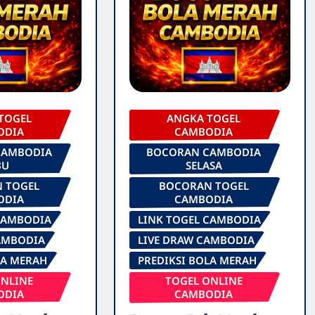
TOGEL
ANGKA TOGEL
ODIA
CAMBODIA
CAMBODIA
BOCORAN CAMBODIA
BU
SELASA
 TOGEL
BOCORAN TOGEL
ODIA
CAMBODIA
CAMBODIA
LINK TOGEL CAMBODIA
AMBODIA
LIVE DRAW CAMBODIA
LA MERAH
PREDIKSI BOLA MERAH
ONLINE
TOGEL ONLINE
ODIA
CAMBODIA