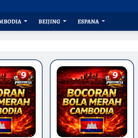
MBODIA
BEIJING
ESPANA