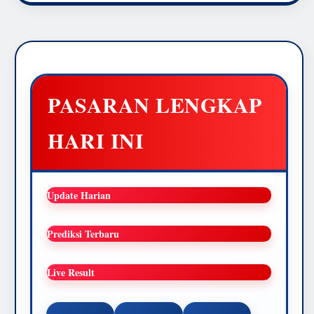
PASARAN LENGKAP
HARI INI
Update Harian
Prediksi Terbaru
Live Result