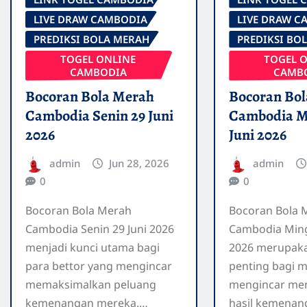
LIVE DRAW CAMBODIA
LIVE DRAW C
PREDIKSI BOLA MERAH
PREDIKSI BO
TOGEL ONLINE
TOGEL 
CAMBODIA
CAMB
Bocoran Bola Merah
Bocoran Bo
Cambodia Senin 29 Juni
Cambodia M
2026
Juni 2026
admin
Jun 28, 2026
admin
0
0
Bocoran Bola Merah
Bocoran Bola 
Cambodia Senin 29 Juni 2026
Cambodia Ming
menjadi kunci utama bagi
2026 merupaka
para bettor yang mengincar
penting bagi 
memaksimalkan peluang
mengincar me
kemenangan mereka.…
hasil kemenan