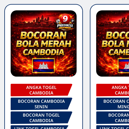
ANGKA TOGEL
ANGKA 
CAMBODIA
CAMB
BOCORAN CAMBODIA
BOCORAN 
SENIN
MIN
BOCORAN TOGEL
BOCORAN
CAMBODIA
CAMB
LINK TOGEL CAMBODIA
LINK TOGEL 