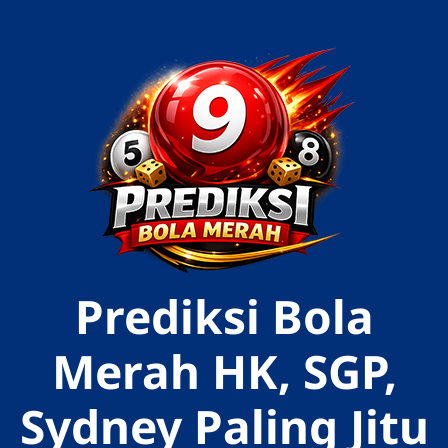
Skip
to
content
Prediksi Bola
Merah HK, SGP,
Sydney Paling Jitu