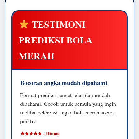
TESTIMONI
PREDIKSI BOLA
MERAH
Bocoran angka mudah dipahami
Format prediksi sangat jelas dan mudah
dipahami. Cocok untuk pemula yang ingin
melihat referensi angka bola merah secara
praktis.
★★★★★ - Dimas