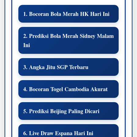
1. Bocoran Bola Merah HK Hari Ini
2. Prediksi Bola Merah Sidney Malam
Ini
3. Angka Jitu SGP Terbaru
4. Bocoran Togel Cambodia Akurat
5. Prediksi Beijing Paling Dicari
6. Live Draw Espana Hari Ini