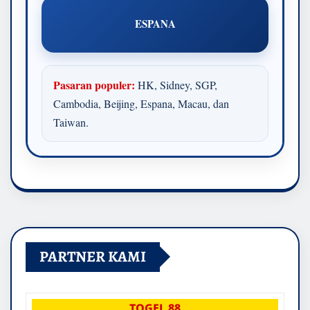
ESPANA
Pasaran populer:
HK, Sidney, SGP,
Cambodia, Beijing, Espana, Macau, dan
Taiwan.
PARTNER KAMI
TOGEL 88