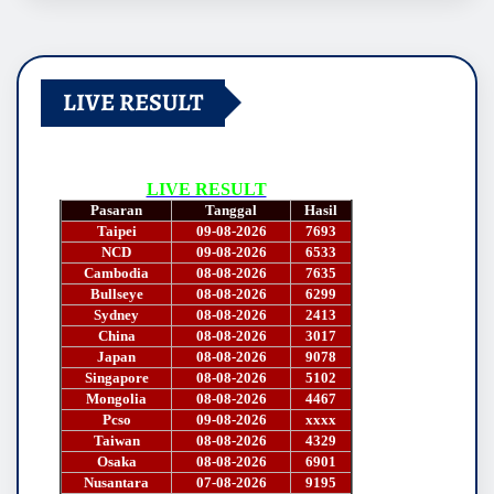
LIVE RESULT