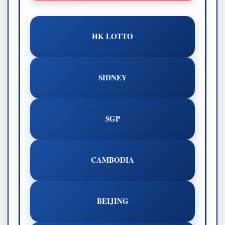
HK LOTTO
SIDNEY
SGP
CAMBODIA
BEIJING