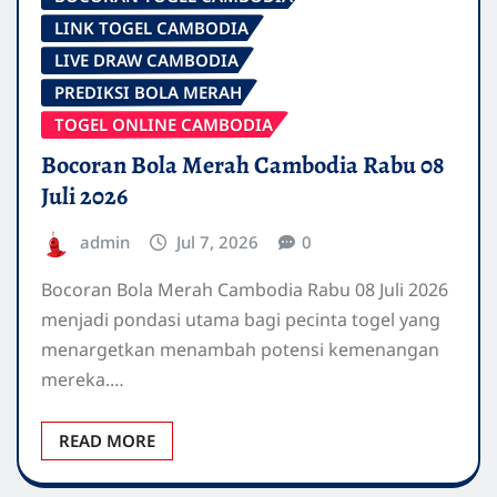
LINK TOGEL CAMBODIA
LIVE DRAW CAMBODIA
PREDIKSI BOLA MERAH
TOGEL ONLINE CAMBODIA
Bocoran Bola Merah Cambodia Rabu 08
Juli 2026
admin
Jul 7, 2026
0
Bocoran Bola Merah Cambodia Rabu 08 Juli 2026
menjadi pondasi utama bagi pecinta togel yang
menargetkan menambah potensi kemenangan
mereka.…
READ MORE