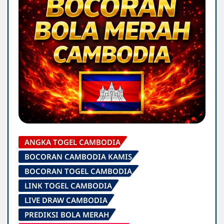
ANGKA TOGEL CAMBODIA
BOCORAN CAMBODIA KAMIS
BOCORAN TOGEL CAMBODIA
LINK TOGEL CAMBODIA
LIVE DRAW CAMBODIA
PREDIKSI BOLA MERAH