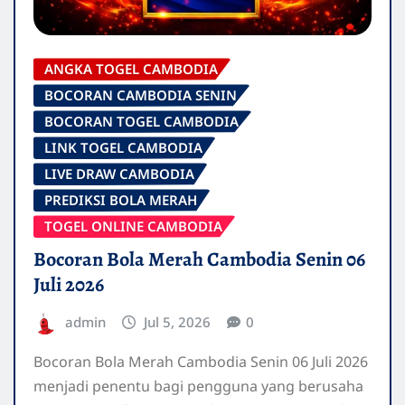
ANGKA TOGEL CAMBODIA
BOCORAN CAMBODIA SENIN
BOCORAN TOGEL CAMBODIA
LINK TOGEL CAMBODIA
LIVE DRAW CAMBODIA
PREDIKSI BOLA MERAH
TOGEL ONLINE CAMBODIA
Bocoran Bola Merah Cambodia Senin 06
Juli 2026
admin
Jul 5, 2026
0
Bocoran Bola Merah Cambodia Senin 06 Juli 2026
menjadi penentu bagi pengguna yang berusaha