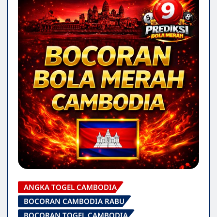
ANGKA TOGEL CAMBODIA
BOCORAN CAMBODIA RABU
BOCORAN TOGEL CAMBODIA