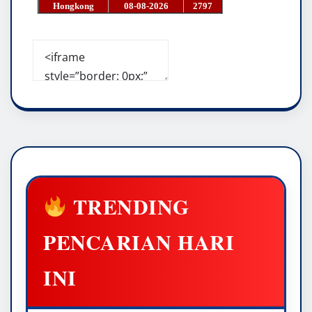
TRENDING
PENCARIAN HARI
INI